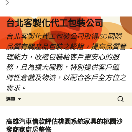
台北客製化代工包裝公司
台北客製化代工包裝公司取得ISO國際
品質有關產品包裝之認證，提高品質管
理能力，收縮包裝給客戶更安心的服
務，且為擴大服務，特別提供客戶臨
時性倉儲及物流，以配合客戶全方位之
需求。
跳
搜
選單
至
尋
內
關
容
鍵
高雄汽車借款評估桃園系統家具的桃園沙
區
字:
發商家廚房整修