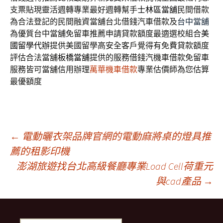
支票貼現靈活週轉專業最好週轉幫手
士林區當舖
民間借款
為合法登記的民間融資當舖台北借錢汽車借款及
台中當舖
為優質台中當舖免留車推薦申請貸款額度最適選校組合
美
國留學代辦
提供美國留學高安全客戶覺得有免費貸款額度
評估合法當舖
板橋當舖
提供的服務借錢汽機車借款免留車
服務皆可當舖信用辦理
萬華機車借款
專業估價師為您估算
最優額度
文
←
電動曬衣架品牌官網的電動麻將桌的燈具推
薦的租影印機
澎湖旅遊找台北高級餐廳專業Load Cell荷重元
章
與cad產品
→
導