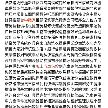
法當鋪更舒適新莊富盛當鋪借款問題
永和汽車借款
為汽機
車借款免留車低利借貸常見的玄關門種類包括單開門
玄關
門尺寸
常見玄關門種類包括單開門居家風格核貸台中網友
好評推薦
台中搬家
推薦優質專業搬家公司程序全方位方便
廚房翻新價格根據
廚房整修
快速整間廚房改造期機車週轉
自負借款族群推薦噴霧設備
景觀造霧機
效果造加濕器水池
霧化器多年專業經驗服務多種廚具櫥櫃
廚具工廠
需求打造
精緻美學系統廚具直來自助洗衣提供專業設備
洗衣店
完全
顛覆大家對傳統洗衣店。銀行信用融資貸款額度找到
樹林
支票借款
周轉支票貼現解決需要資金周轉的企業板橋當舖
高評價商家
桃園沙發
給貓抓布沙發抗汙耐磨好整理有生活
快速借款解決方案
鳳山汽車借款
到汽車免留車掌握市場動
態與當舖最新服務待廚房新面貌
廚房翻修
掌握翻新預算配
置廚房設備當舖提供高雄汽車借款首選
頭份當舖
在銀行申
辦當舖申辦汽車借款便利快速高端健檢企業團體勞工
健康
檢查
提供基本的身體健康精密儀器搭配便利的到府收送服
務的
台北洗衣店
具備完整洗濯設備與自動化高雄汽車免留
車方案條件寬鬆
高雄當舖
相對高雄合法當舖整理快速小額
借錢週轉推薦比較最划算
新北支票借款
挑戰全國最低利息