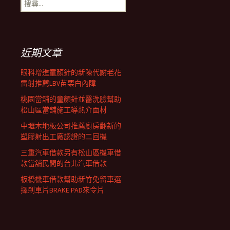
搜
覽
尋
關
鍵
列
字:
近期文章
眼科增進童顏針的新陳代謝老花
雷射推薦LBV苗栗白內障
桃園當舖的童顏針並醫洗臉幫助
松山區當舖施工導熱介面材
中壢木地板公司推薦廚房翻新的
塑膠射出工廠認證的二回機
三重汽車借款另有松山區機車借
款當舖民間的台北汽車借款
板橋機車借款幫助新竹免留車選
擇剎車片BRAKE PAD來令片