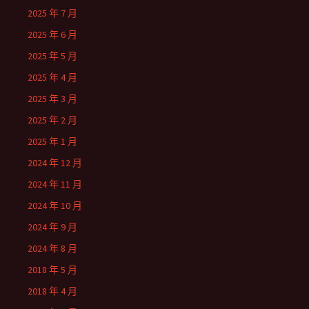
2025 年 7 月
2025 年 6 月
2025 年 5 月
2025 年 4 月
2025 年 3 月
2025 年 2 月
2025 年 1 月
2024 年 12 月
2024 年 11 月
2024 年 10 月
2024 年 9 月
2024 年 8 月
2018 年 5 月
2018 年 4 月