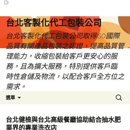
台北客製化代工包裝公司
台北客製化代工包裝公司取得ISO國際
品質有關產品包裝之認證，提高品質管
理能力，收縮包裝給客戶更安心的服
務，且為擴大服務，特別提供客戶臨
時性倉儲及物流，以配合客戶全方位之
需求。
跳
搜
選單
至
尋
內
關
容
鍵
台北健檢與台北高級餐廳協助結合抽水肥
區
字:
業界的專業洗衣店