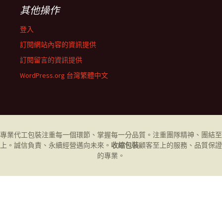
其他操作
登入
訂閱網站內容的資訊提供
訂閱留言的資訊提供
WordPress.org 台灣繁體中文
專業代工
包裝
注重每一個環節、掌握每一分品質。注重團隊精神、團結至
上。誠信負責、永續經營邁向未來。
收縮包裝
顧客至上的服務、品質保證
的專業。