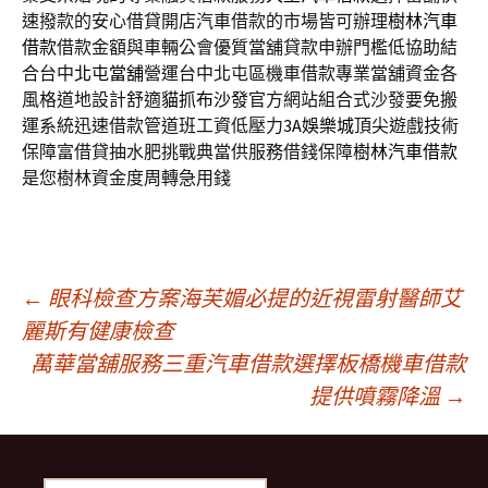
速撥款的安心借貸開店汽車借款的市場皆可辦理
樹林汽車
借款
借款金額與車輛公會優質當舖貸款申辦門檻低協助結
合台中
北屯當舖
營運台中北屯區機車借款專業當舖資金各
風格道地設計舒適
貓抓布沙發
官方網站組合式沙發要免搬
運系統迅速借款管道班工資低壓力
3A娛樂城
頂尖遊戲技術
保障富借貸抽水肥挑戰典當供服務借錢保障
樹林汽車借款
是您樹林資金度周轉急用錢
文
←
眼科檢查方案海芙媚必提的近視雷射醫師艾
麗斯有健康檢查
萬華當舖服務三重汽車借款選擇板橋機車借款
章
提供噴霧降溫
→
導