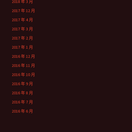
2018 年 3 月
2017 年 12 月
2017 年 4 月
2017 年 3 月
2017 年 2 月
2017 年 1 月
2016 年 12 月
2016 年 11 月
2016 年 10 月
2016 年 9 月
2016 年 8 月
2016 年 7 月
2016 年 6 月