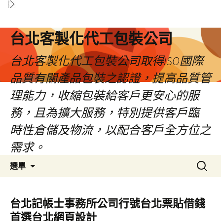
台北客製化代工包裝公司
台北客製化代工包裝公司取得ISO國際
品質有關產品包裝之認證，提高品質管
理能力，收縮包裝給客戶更安心的服
務，且為擴大服務，特別提供客戶臨
時性倉儲及物流，以配合客戶全方位之
需求。
跳
搜
選單
至
尋
內
關
容
鍵
台北記帳士事務所公司行號台北票貼借錢
區
字:
首選台北網頁設計