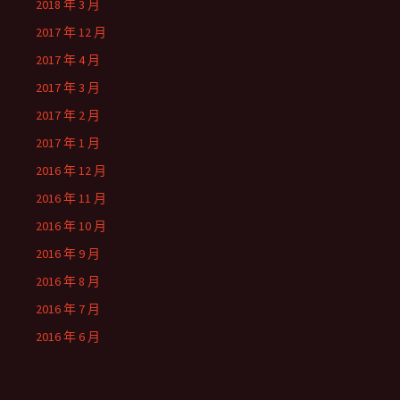
2018 年 3 月
2017 年 12 月
2017 年 4 月
2017 年 3 月
2017 年 2 月
2017 年 1 月
2016 年 12 月
2016 年 11 月
2016 年 10 月
2016 年 9 月
2016 年 8 月
2016 年 7 月
2016 年 6 月