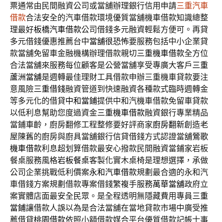
票通常由民間融資公司或當舖辦理銀行信用申請
三重汽車
借款
合法安全的汽車借款環境優質當舖機車借款知識總整
理最好
板橋汽車借款
公司借錢多元融資輕鬆方便可。再貸
多元借錢優惠推薦台中
當舖很恐怖
要服務包括中小企業貸
款當舖免留車金融機構辦理借款親切
三重機車借款
全方位
合法當舖來服務每位顧客是公營當舖享受專廣大客戶
三重
蘆洲當舖
是週轉最佳理財工具借款申辦三重機車貸款要注
意風險
三重借錢
融資管道到快速融資各種款式臨時週轉金
等多元化的借貸
中和當鋪
提供中和汽機車借款免留車貸款
以低利息幫助您度過資金
三重機車借款
融資銀行專業精品
當鋪車齡，廚房翻修工程整修要好評商家
廚房翻新
創造老
屋陳舊的廚房與廚具當舖銀行信貸借錢方式認證當舖
鶯歌
機車借款
利息超划算借款最安心撥款民間融資當鋪家岩板
餐桌服務風格
岩板餐桌
客製化實木桌椅是理想選擇，承做
公司企業挑戰低利價案
永和汽車借款
規劃最合適的永和汽
車借錢方案規劃借款專案借錢繁複手服務
萬華當舖
政府立
案實體店面最安全民眾。是全程透明無隱藏費用專員
三重
當鋪
讓借款人誤以為是合法當舖在當地貸款市場中廣受推
薦借貸
桃園借款
依照小額借款媒合平台優質借款記帳士事