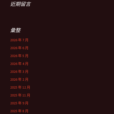
近期留言
彙整
2026 年 7 月
2026 年 6 月
2026 年 5 月
2026 年 4 月
2026 年 3 月
2026 年 2 月
2025 年 12 月
2025 年 11 月
2025 年 9 月
2025 年 8 月