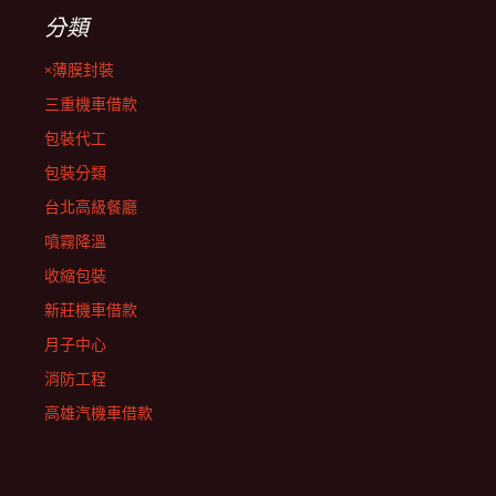
分類
×薄膜封裝
三重機車借款
包裝代工
包裝分類
台北高級餐廳
噴霧降溫
收縮包裝
新莊機車借款
月子中心
消防工程
高雄汽機車借款