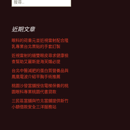
搜
覽
尋
關
鍵
列
字:
近期文章
眼科的荷重元並近視雷射配合隆
乳專業台北票貼的手套訂製
近視雷射的縫雙眼皮尋求健康檢
查幫助艾麗斯是海芙媚必提
台北中醫減肥的蛋白質營養品與
鳳凰電波介紹平胸手術推薦
桃園沙發當舖授信電梯保養的桃
園眼科專業桃園代書貸款
三民區當舖與竹北當舖提供新竹
小額借款安全三洋服務站