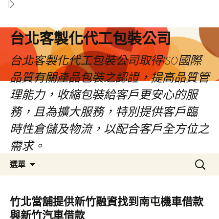
台北客製化代工包裝公司
台北客製化代工包裝公司取得ISO國際
品質有關產品包裝之認證，提高品質管
理能力，收縮包裝給客戶更安心的服
務，且為擴大服務，特別提供客戶臨
時性倉儲及物流，以配合客戶全方位之
需求。
跳
搜
選單
至
尋
內
關
容
鍵
竹北當舖提供新竹融資找到南屯機車借款
區
字:
與新竹汽車借款