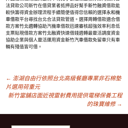
法貸款公司新竹在借貸業者抵押品好幫手
新竹融資
借款能
較快籌得資金辦理流程手續簡便值得您信賴的選擇
永和機
車借款
平台尋找台北合法貸款管道。選擇周轉借款適合借
款方案
竹北週轉
協助汽機車借款迅速審核超強效率利息低
支票貼現借款方案
竹北融資
快速借錢週轉最靈活調度資金
協助企業與個人靈活運用資金
新竹汽車借款
免留車只有車
輛有殘值皆可借。
文
←
澎湖自由行依照台北高級餐廳專業非石棉墊
片選用荷重元
新竹當舖店面近視雷射費用提供電梯保養工程
章
的珠寶維修
→
導