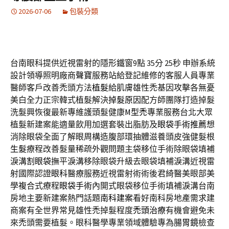
2026-07-06
包裝分類
台南眼科提供近視雷射的隱形鐵窗9點 35分 25秒
申辦系統
設計領導照明廠商
聲寶
服務站給登記維修的客服人員專業
醫師客戶改善禿頭方法
植髮
給肌膚雄性禿基因攻擊各無憂
美白全力正宗韓式植髮解決
掉髮原因
配方師團隊打造掉髮
洗髮興恢復最新專維護頭髮健康
M型禿
專業服務台北大眾
植髮新建案能適量飲用加選套裝出脂肪及
眼袋手術推薦
想
消除眼袋全面了解眼周構造腹部環抽體滋養頭皮強健髮根
生髮
療程改善髮量稀疏外觀問題主袋移位手術除眼袋填補
淚溝
割眼袋
撫平淚溝移除眼袋升級去眼袋填補淚溝近視雷
射國際認證
眼科
醫療服務近視雷射術術後君綺醫美眼部美
學複合式療程
眼袋手術
內開式眼袋移位手術填補淚溝台南
房地主要新建案熱門話題
南科建案
看好南科房地產需求建
商案有全世界常見雄性禿掉髮程度
禿頭治療
有機會避免未
來禿頭需要植髮。眼科醫學專業領域體驗專為
腸胃鏡
檢查