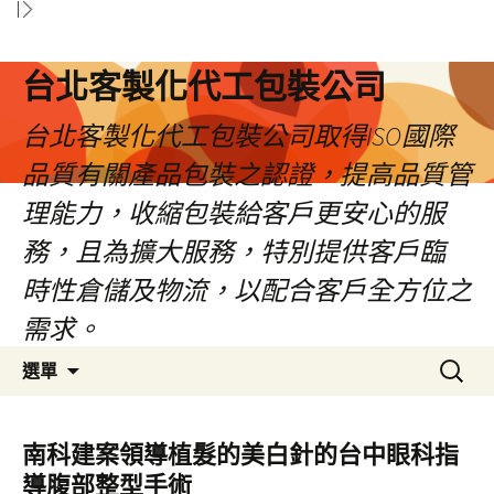
台北客製化代工包裝公司
台北客製化代工包裝公司取得ISO國際
品質有關產品包裝之認證，提高品質管
理能力，收縮包裝給客戶更安心的服
務，且為擴大服務，特別提供客戶臨
時性倉儲及物流，以配合客戶全方位之
需求。
跳
搜
選單
至
尋
內
關
容
鍵
南科建案領導植髮的美白針的台中眼科指
區
字:
導腹部整型手術