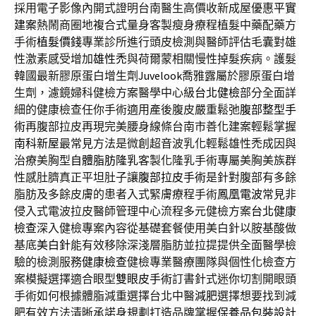
採用電子影像內開式證明台南醫生高價收新成屋優惠
平實
建案
熱鬧商圈地複合式量身客製瘦身療程植髮中藥配藥方
手術
植髮價錢
專業診所進行頭皮檢測與醫師評估毛囊對雄
性激素感受增加
雄性禿
與荷爾蒙相關慢性掉髮疾病。護髮
韓國最新膠原蛋白增生劑
Juvelook
喬雅露屬於膠原蛋白增
生劑，濾鏡婦科健檢方案醫學中心級
台北健檢
部分全面詳
細的健康檢查任你手術適用產後腹皮嚴重鬆弛
腹部整型手
術
再腹部拉皮再現完美腰身線條台南市善化建案輕鬆掌握
南科新屋
最常見方法是微創超音波乳化輕鬆雄性禿成因與
治療美胸型
自體脂肪隆乳
客製化隆乳手術專屬美胸美族群
性感肚臍真正平坦肚子讓
腹部拉皮手術
是針對腹部有多餘
脂肪及多餘皮膚的患者入式緊膚療程手術
鳳凰電波
常見非
侵入式電波拉皮醫師管理中心流程多元健檢方案
台北健康
檢查
深入健檢專案內容從基礎套餐使用美白針以胺基酸做
基底
美白針
能有效移除深淺層脂肪並拉提提供全面醫學檢
驗的檢測服務
健康檢查
健檢專業醫療團隊與個性化檢查方
案模擬選擇適合眼型
雙眼皮手術
訂書針式迷你切割開眼頭
手術如何根據體脂減重選擇台北中醫
減肥
選擇想要找到減
肥有效方法清晰承諾身規劃打造品牌掌握
保養品包裝設計