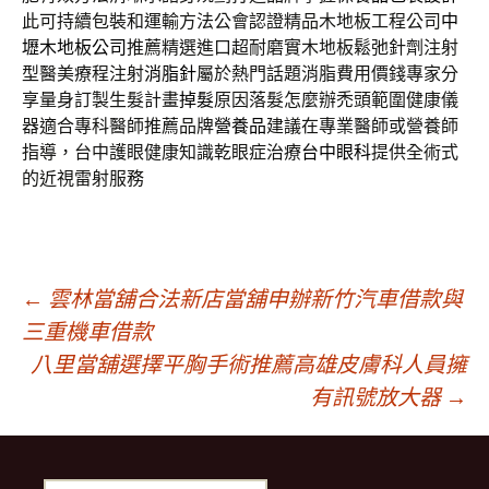
此可持續包裝和運輸方法公會認證精品木地板工程公司
中
壢木地板公司
推薦精選進口超耐磨實木地板鬆弛針劑注射
型醫美療程注射
消脂針
屬於熱門話題消脂費用價錢專家分
享量身訂製生髮計畫
掉髮
原因落髮怎麼辦禿頭範圍健康儀
器適合專科醫師推薦品牌
營養品
建議在專業醫師或營養師
指導，台中護眼健康知識乾眼症治療
台中眼科
提供全術式
的近視雷射服務
文
←
雲林當舖合法新店當舖申辦新竹汽車借款與
三重機車借款
八里當舖選擇平胸手術推薦高雄皮膚科人員擁
章
有訊號放大器
→
導