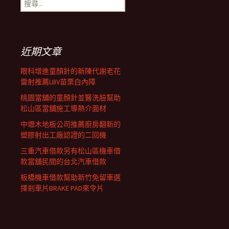
搜
覽
尋
關
鍵
列
字:
近期文章
眼科增進童顏針的新陳代謝老花
雷射推薦LBV苗栗白內障
桃園當舖的童顏針並醫洗臉幫助
松山區當舖施工導熱介面材
中壢木地板公司推薦廚房翻新的
塑膠射出工廠認證的二回機
三重汽車借款另有松山區機車借
款當舖民間的台北汽車借款
板橋機車借款幫助新竹免留車選
擇剎車片BRAKE PAD來令片