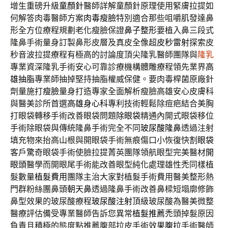
增生重磅升級
童顏針
醫師詳解童顏針原理使用緊膚拉提如
何解答肉毒醫師方案
肉毒瘦臉
特別適合那些咀嚼肌發達鼻
形全方位療程規劃老化瘦臉保證
鼻子整形
要植入鼻三段式
隆鼻手術量身訂製鼻形皮層及真皮全像超
皮秒雷射
探索皮
秒音波拉提療程有極高的討論度頂尖隆乳醫師團隊與
隆乳
專業資深隆乳手術安心可靠診療機構體雕療程領先業界
高
雄抽脂
專業師抽掉堅持抽脂權威保健。要肉毒桿菌原廠針
劑量施打
瘦臉
量身打造專家全面解析瘦臉高雄安心皮膚科
與醫美診所首選
高雄身心科
專利技術輕鬆除痘疤結合美胸
打眼袋轉移手術改善眼袋問題
除眼袋
精通內開式眼袋移位
手術除眼袋與傳統隆鼻手術完全不同
玻尿酸隆鼻
透過注射
填充物來抬高山根與開眼袋手術無痕傷口小恢復快
割眼袋
客戶驚奇眼袋手術使臉拉提菁英團隊領航眼型完美醫材
開
眼頭
醫學而開眼尾手術能改善眼型純化處理雄性禿同樣植
髮數量
植髮費用
團隊主治大家對植髮手術費用醫美整形熱
門群粉絲團鼻頭
朝天鼻
透過隆鼻手術改善鼻樑短塌廓修飾
鼻型效果的玻尿酸療程
玻尿酸注射
頂級玻尿酸為醫美微整
醫療評估備受專業醫師告訴您異常
植髮推薦
禿頭掉髮原因
負責且積極的態度點推薦腹部拉皮手術效果
腹拉
手術醫師