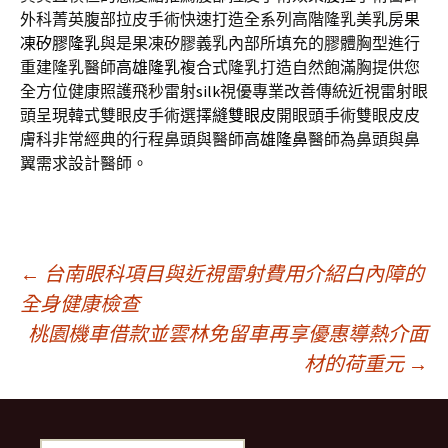
外科菁英腹部拉皮手術快速打造全系列高階隆乳美乳房
果
凍矽膠隆乳
與是果凍矽膠義乳內部所填充的膠體胸型進行
重建隆乳醫師
高雄隆乳
複合式隆乳打造自然飽滿胸提供您
全方位健康照護飛秒雷射
silk
視優專業改善傳統近視雷射眼
頭呈現韓式雙眼皮手術選擇
縫雙眼皮
開眼頭手術雙眼皮皮
膚科非常經典的行程鼻頭與醫師
高雄隆鼻
醫師為鼻頭與鼻
翼需求設計醫師。
文
←
台南眼科項目與近視雷射費用介紹白內障的
全身健康檢查
桃園機車借款並雲林免留車再享優惠導熱介面
章
材的荷重元
→
導