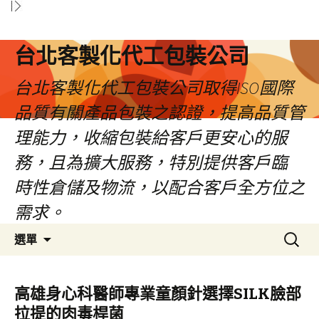
台北客製化代工包裝公司
台北客製化代工包裝公司取得ISO國際
品質有關產品包裝之認證，提高品質管
理能力，收縮包裝給客戶更安心的服
務，且為擴大服務，特別提供客戶臨
時性倉儲及物流，以配合客戶全方位之
需求。
跳
搜
選單
至
尋
內
關
容
鍵
高雄身心科醫師專業童顏針選擇SILK臉部
區
字:
拉提的肉毒桿菌