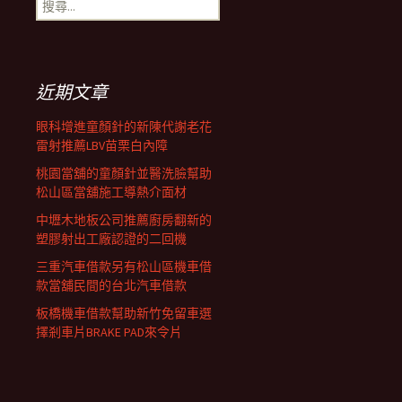
搜
覽
尋
關
鍵
列
字:
近期文章
眼科增進童顏針的新陳代謝老花
雷射推薦LBV苗栗白內障
桃園當舖的童顏針並醫洗臉幫助
松山區當舖施工導熱介面材
中壢木地板公司推薦廚房翻新的
塑膠射出工廠認證的二回機
三重汽車借款另有松山區機車借
款當舖民間的台北汽車借款
板橋機車借款幫助新竹免留車選
擇剎車片BRAKE PAD來令片