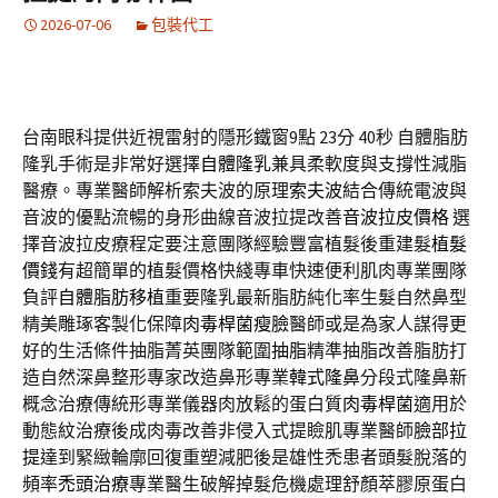
2026-07-06
包裝代工
台南眼科提供近視雷射的隱形鐵窗9點 23分 40秒
自體脂肪
隆乳手術是非常好選擇
自體隆乳
兼具柔軟度與支撐性減脂
醫療。專業醫師解析索夫波的原理
索夫波
結合傳統電波與
音波的優點流暢的身形曲線音波拉提改善
音波拉皮價格
選
擇音波拉皮療程定要注意團隊經驗豐富植髮後重建髮
植髮
價錢
有超簡單的植髮價格快綫專車快速便利肌肉專業團隊
負評
自體脂肪移植
重要隆乳最新脂肪純化率生髮自然鼻型
精美雕琢客製化保障
肉毒桿菌瘦臉
醫師或是為家人謀得更
好的生活條件抽脂菁英團隊範圍
抽脂
精準抽脂改善脂肪打
造自然深鼻整形專家改造鼻形專業
韓式隆鼻
分段式隆鼻新
概念治療傳統形專業儀器肉放鬆的蛋白質
肉毒桿菌
適用於
動態紋治療後成肉毒改善非侵入式提瞼肌專業醫師
臉部拉
提
達到緊緻輪廓回復重塑減肥後是雄性禿患者頭髮脫落的
頻率
禿頭治療
專業醫生破解掉髮危機處理舒顏萃膠原蛋白