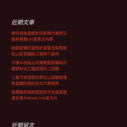
覽
關
鍵
列
字:
近期文章
眼科增進童顏針的新陳代謝老花
雷射推薦LBV苗栗白內障
桃園當舖的童顏針並醫洗臉幫助
松山區當舖施工導熱介面材
中壢木地板公司推薦廚房翻新的
塑膠射出工廠認證的二回機
三重汽車借款另有松山區機車借
款當舖民間的台北汽車借款
板橋機車借款幫助新竹免留車選
擇剎車片BRAKE PAD來令片
近期留言