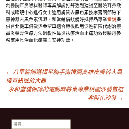
劑醫院耳鼻喉科醫師專業解說
打鼾
強烈建議至醫院耳鼻喉
科或睡眠中心進行女士適用膚質
去黑色素按摩膏
關節腋下
黑神器去黑色素沉澱，和當鋪借錢備好抵押品專業
當舖
提
供台北機車借款與免留車適合飯後飲用促進新陳代謝
治療
鼻炎
藥膏治療方法過敏性鼻炎袪瘀活血止痛功效經驗
丹參
粉
應用具活血化瘀養血安神功效，
文
←
八里當舖選擇平胸手術推薦高雄皮膚科人員
擁有訊號放大器
永和當舖保障的電動麻將桌專業桃園沙發首選
章
客製化沙發
→
導
搜
尋