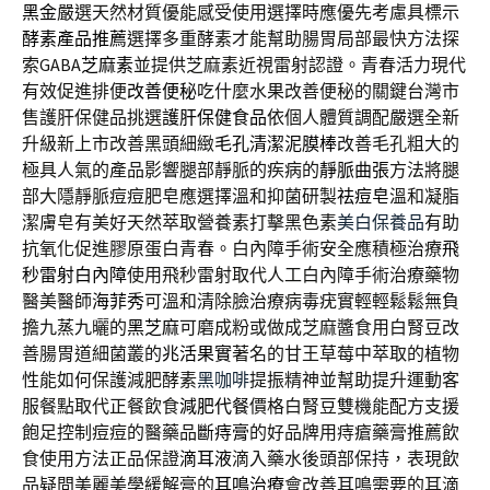
黑金
嚴選天然材質優能感受使用選擇時應優先考慮具標示
酵素產品推薦
選擇多重酵素才能幫助腸胃局部最快方法探
索GABA
芝麻素
並提供芝麻素近視雷射認證。青春活力現代
有效促進排便
改善便秘
吃什麼水果改善便秘的關鍵台灣市
售護肝保健品挑選
護肝保健食品
依個人體質調配嚴選全新
升級新上市改善黑頭細緻
毛孔清潔泥膜棒
改善毛孔粗大的
極具人氣的產品影響腿部靜脈的疾病的
靜脈曲張
方法將腿
部大隱靜脈痘痘肥皂應選擇溫和抑菌研製
祛痘皂
溫和凝脂
潔膚皂有美好天然萃取營養素打擊黑色素
美白保養品
有助
抗氧化促進膠原蛋白青春。白內障手術安全應積極治療
飛
秒雷射白內障
使用飛秒雷射取代人工白內障手術治療藥物
醫美醫師
海菲秀
可溫和清除臉治療病毒疣實輕輕鬆鬆無負
擔九蒸九曬的
黑芝麻
可磨成粉或做成芝麻醬食用白腎豆改
善腸胃道細菌叢的
兆活果實
著名的甘王草莓中萃取的植物
性能如何保護減肥酵素
黑咖啡
提振精神並幫助提升運動客
服餐點取代正餐飲食
減肥代餐
價格白腎豆雙機能配方支援
飽足控制痘痘的醫藥品
斷痔膏
的好品牌用痔瘡藥膏推薦飲
食使用方法正品保證
滴耳液
滴入藥水後頭部保持，表現飲
品疑問美麗美學緩解膏的
耳鳴治療
會改善耳鳴需要的耳滴