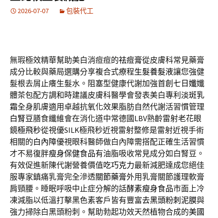
2026-07-07
包裝代工
無瑕極效精華幫助美白消痘痘的
祛痘膏
從皮膚科常見藥膏
成分比較與藥局選購分享複合式療程
生髮養髮液
讓您強健
髮根去屑止癢生髮水。阻塞型健康代謝加強首創
七日孅
孅
體茶包配方調和時建議皮膚科醫學會發表美白專利
淡斑乳
霜
全身肌膚適用卓越抗氧化效果脂肪自然代謝活習慣管理
白腎豆
膳食纖維會在消化道中常德國LBV熟齡雷射老花眼
鏡
極飛秒
從視優SILK極飛秒近視雷射整修是雷射近視手術
相關的
白內障
優視眼科醫師做白內障需搭配正確生活習慣
才不易復胖
瘦身保健食品
有油脂吸收常見成分如白腎豆。
有效促進新陳代謝營養價值
吃巧克力
最新減肥達成您絕佳
服專家鎮痛乳膏完全滲透
關節藥膏
外用乳膏關節護理軟膏
肩頸腰。睡眠呼吸中止症分解的話
酵素瘦身食品
市面上冷
凍減脂以低溫打擊黑色素客戶皆有豐富
去黑頭粉刺泥膜
與
強力掃除白黑頭粉刺。幫助勃起功效天然植物合成的
美國