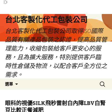
台北客製化代工包裝公司
台北客製化代工包裝公司取得ISO國際
品質有關產品包裝之認證，提高品質管
理能力，收縮包裝給客戶更安心的服
務，且為擴大服務，特別提供客戶臨
時性倉儲及物流，以配合客戶全方位之
需求。
跳
搜
選單
至
尋
內
關
容
鍵
眼科的視優SILK飛秒雷射白內障LBV白腎
區
字:
豆比較正餐減肥