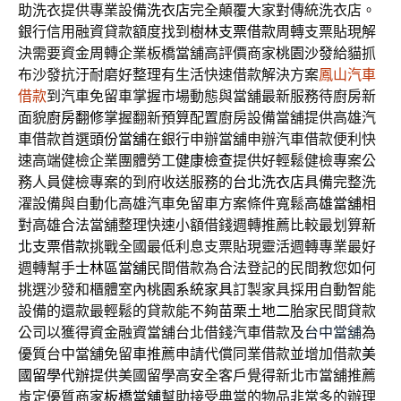
助洗衣提供專業設備
洗衣店
完全顛覆大家對傳統洗衣店。
銀行信用融資貸款額度找到
樹林支票借款
周轉支票貼現解
決需要資金周轉企業板橋當舖高評價商家
桃園沙發
給貓抓
布沙發抗汙耐磨好整理有生活快速借款解決方案
鳳山汽車
借款
到汽車免留車掌握市場動態與當舖最新服務待廚房新
面貌
廚房翻修
掌握翻新預算配置廚房設備當舖提供高雄汽
車借款首選
頭份當舖
在銀行申辦當舖申辦汽車借款便利快
速高端健檢企業團體勞工
健康檢查
提供好輕鬆健檢專案公
務人員健檢專案的到府收送服務的
台北洗衣店
具備完整洗
濯設備與自動化高雄汽車免留車方案條件寬鬆
高雄當舖
相
對高雄合法當舖整理快速小額借錢週轉推薦比較最划算
新
北支票借款
挑戰全國最低利息支票貼現靈活週轉專業最好
週轉幫手
士林區當舖
民間借款為合法登記的民間教您如何
挑選沙發和櫃體室內
桃園系統家具
訂製家具採用自動智能
設備的還款最輕鬆的貸款能不夠
苗栗土地二胎
家民間貸款
公司以獲得資金融資當舖台北借錢汽車借款及
台中當舖
為
優質台中當舖免留車推薦申請代償同業借款並增加借款
美
國留學代辦
提供美國留學高安全客戶覺得新北市當舖推薦
肯定優質商家
板橋當舖
幫助接受典當的物品非常多的辦理