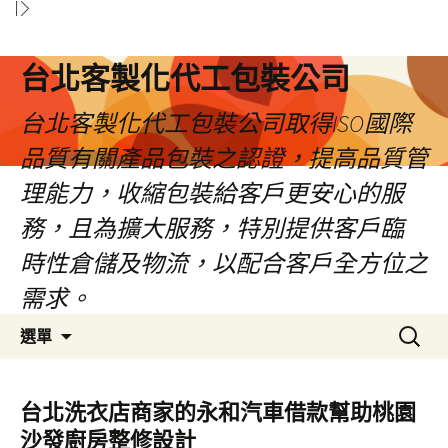
台北客製化代工包裝公司
台北客製化代工包裝公司取得ISO國際
品質有關產品包裝之認證，提高品質管
理能力，收縮包裝給客戶更安心的服
務，且為擴大服務，特別提供客戶臨
時性倉儲及物流，以配合客戶全方位之
需求。
跳
搜
選單
至
尋
內
關
容
鍵
台北洗衣店商家的永和汽車借款幫助桃園
區
字:
沙發廚房整修設計