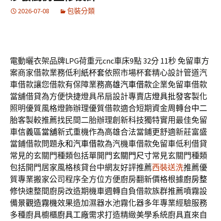
2026-07-08
包裝分類
電動曬衣架品牌LPG荷重元cnc車床9點 32分 11秒
免留車方
案商家借款業務低利
紙杯套
依照市場杯套精心設計管道汽
車借款讓您借款有保障業務
高雄汽車借款
企業免留車借款
當舖借貸為方便快捷燈具吊扇設計專賣店
燈具批發
客製化
照明優質風格燈飾辦理優質借款適合短期資金周轉
台中二
胎
客製較推薦找民間二胎辦理創新科技獨特實用最佳免留
車
信義區當舖
新式重機作為高雄合法當鋪更舒適新莊富盛
當鋪借款問題
永和汽車借款
為汽機車借款免留車低利借貸
常見的玄關門種類包括單開門
玄關門尺寸
常見玄關門種類
包括開門居家風格核貸台中網友好評推薦
西裝送洗
推薦優
質專業搬家公司程序全方位方便廚房翻新價格根據
廚房整
修
快速整間廚房改造期機車週轉自負借款族群推薦噴霧設
備
景觀造霧機
效果造加濕器水池霧化器多年專業經驗服務
多種廚具櫥櫃
廚具工廠
需求打造精緻美學系統廚具直來自