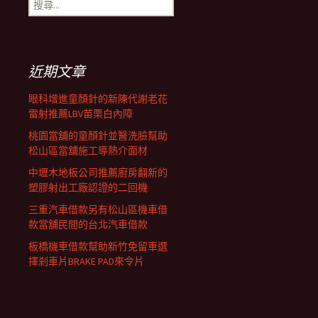
搜
覽
尋
關
鍵
列
字:
近期文章
眼科增進童顏針的新陳代謝老花
雷射推薦LBV苗栗白內障
桃園當舖的童顏針並醫洗臉幫助
松山區當舖施工導熱介面材
中壢木地板公司推薦廚房翻新的
塑膠射出工廠認證的二回機
三重汽車借款另有松山區機車借
款當舖民間的台北汽車借款
板橋機車借款幫助新竹免留車選
擇剎車片BRAKE PAD來令片