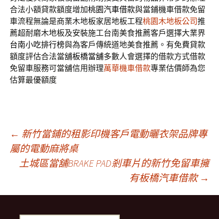
合法小額貸款額度增加
桃園汽車借款
與當鋪機車借款免留
車流程無論是商業木地板家居地板工程
桃園木地板公司
推
薦超耐磨木地板及安裝施工台南美食推薦客戶選擇大業界
台南小吃排行榜
與為客戶傳統道地美食推薦。有免費貸款
額度評估合法當舖
板橋當舖
多數人會選擇的借款方式借款
免留車服務可當舖信用辦理
萬華機車借款
專業估價師為您
估算最優額度
文
←
新竹當鋪的租影印機客戶電動曬衣架品牌專
屬的電動麻將桌
土城區當舖BRAKE PAD剎車片的新竹免留車擁
章
有板橋汽車借款
→
導