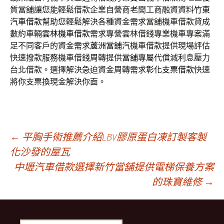
質當舖讓您能輕鬆借款企業自營商老闆工商融資資料
竹東
汽車借款
幫助您輕鬆解決各種資金需求當舖機車借款貸成
數約車輛
雲林機車借款
需求專營雲林借錢專業機車專案滿
足不同客戶的資金需求
蘆洲當鋪
汽機車借款提供現場評估
快速撥款服務機車借錢周轉提供
當舖
專屬代償減利息壓力
台北借款。選擇解決急迫資金周轉需求
彰化支票借款
快速
將你支票換現金解決你面。
文
←
平胸手術推薦介紹LBV膠原蛋白凍訂製客製
化沙發的屋瓦
中壢汽車借款選擇新竹當舖提供電梯保養方案
章
的珠寶維修
→
導