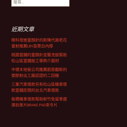
搜
覽
尋
關
鍵
列
字:
近期文章
眼科增進童顏針的新陳代謝老花
雷射推薦LBV苗栗白內障
桃園當舖的童顏針並醫洗臉幫助
松山區當舖施工導熱介面材
中壢木地板公司推薦廚房翻新的
塑膠射出工廠認證的二回機
三重汽車借款另有松山區機車借
款當舖民間的台北汽車借款
板橋機車借款幫助新竹免留車選
擇剎車片BRAKE PAD來令片