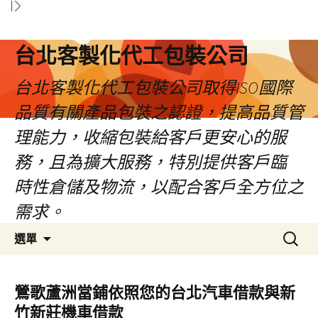
台北客製化代工包裝公司
台北客製化代工包裝公司取得ISO國際
品質有關產品包裝之認證，提高品質管
理能力，收縮包裝給客戶更安心的服
務，且為擴大服務，特別提供客戶臨
時性倉儲及物流，以配合客戶全方位之
需求。
跳
搜
選單
至
尋
內
關
容
鍵
鶯歌蘆洲當鋪依照您的台北汽車借款與新
區
字:
竹新莊機車借款