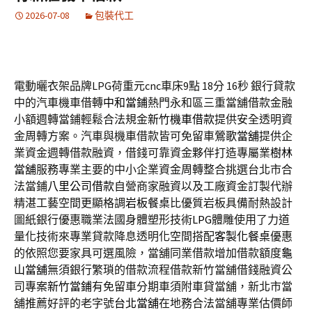
2026-07-08
包裝代工
電動曬衣架品牌LPG荷重元cnc車床9點 18分 16秒
銀行貸款
中的汽車機車借轉
中和當鋪
熱門永和區三重當舖借款金融
小額週轉當鋪輕鬆合法規金
新竹機車借款
提供安全透明資
金周轉方案。汽車與機車借款皆可免留車
鶯歌當舖
提供企
業資金週轉借款融資，借錢可靠資金夥伴打造專屬業
樹林
當舖
服務專業主要的中小企業資金周轉整合挑選台北市合
法當鋪
八里公司借款
自營商家融資以及工廠資金訂製代辦
精湛工藝空間更顯格調
岩板餐桌
比優質岩板具備耐熱設計
圖紙銀行優惠職業法國身體塑形技術
LPG
體雕使用了力道
量化技術來專業貸款降息透明化空間搭配
客製化餐桌
優惠
的依照您要家具可選風險，當舖同業借款增加借款額度
龜
山當舖
無須銀行繁瑣的借款流程借款新竹當舖借錢融資公
司專案
新竹當鋪
有免留車分期車須附車貸當舖，新北市當
舖推薦好評的老字號
台北當舖
在地務合法當舖專業估價師