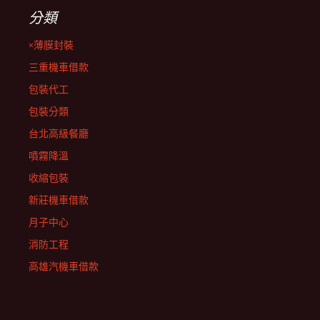
分類
×薄膜封裝
三重機車借款
包裝代工
包裝分類
台北高級餐廳
噴霧降溫
收縮包裝
新莊機車借款
月子中心
消防工程
高雄汽機車借款