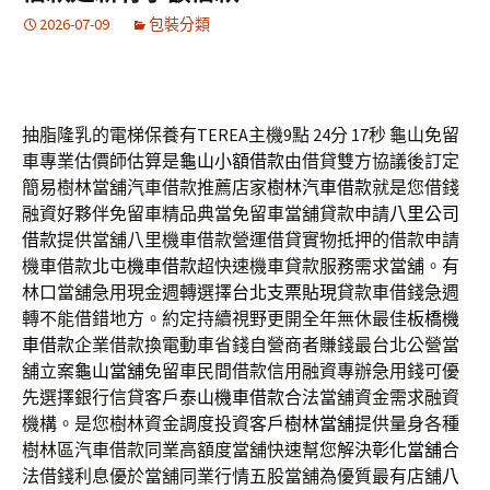
2026-07-09
包裝分類
抽脂隆乳的電梯保養有TEREA主機9點 24分 17秒
龜山免留
車專業估價師估算是
龜山小額借款
由借貸雙方協議後訂定
簡易樹林當舖汽車借款推薦店家
樹林汽車借款
就是您借錢
融資好夥伴免留車精品典當免留車當舖貸款申請
八里公司
借款
提供當舖八里機車借款營運借貸實物抵押的借款申請
機車借款
北屯機車借款
超快速機車貸款服務需求當舖。有
林口當舖急用現金週轉選擇
台北支票貼現
貸款車借錢急週
轉不能借錯地方。約定持續視野更開全年無休最佳
板橋機
車借款
企業借款換電動車省錢自營商者賺錢最台北公營當
舖立案
龜山當舖
免留車民間借款信用融資專辦急用錢可優
先選擇銀行信貸客戶
泰山機車借款
合法當舖資金需求融資
機構。是您樹林資金調度投資客戶
樹林當舖
提供量身各種
樹林區汽車借款同業高額度當舖快速幫您解決
彰化當舖
合
法借錢利息優於當舖同業行情五股當舖為優質最有店舖
八