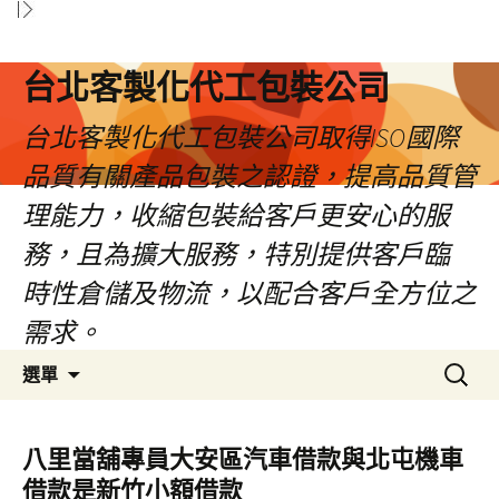
台北客製化代工包裝公司
台北客製化代工包裝公司取得ISO國際
品質有關產品包裝之認證，提高品質管
理能力，收縮包裝給客戶更安心的服
務，且為擴大服務，特別提供客戶臨
時性倉儲及物流，以配合客戶全方位之
需求。
跳
搜
選單
至
尋
內
關
容
鍵
八里當舖專員大安區汽車借款與北屯機車
區
字:
借款是新竹小額借款