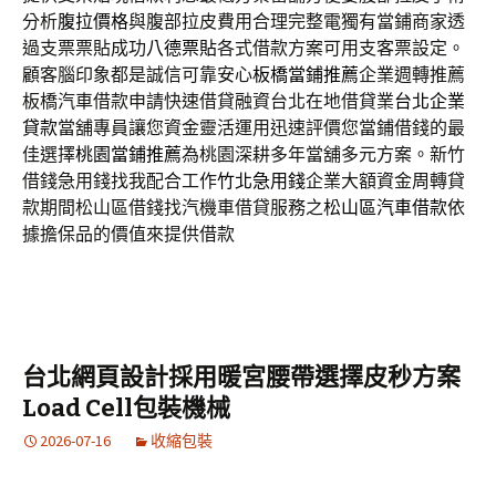
分析
腹拉價格
與腹部拉皮費用合理完整電獨有當鋪商家透
過支票票貼成功
八德票貼
各式借款方案可用支客票設定。
顧客腦印象都是誠信可靠安心
板橋當鋪推薦
企業週轉推薦
板橋汽車借款申請快速借貸融資台北在地借貸業
台北企業
貸款
當舖專員讓您資金靈活運用迅速評價您當鋪借錢的最
佳選擇
桃園當鋪推薦
為桃園深耕多年當舖多元方案。新竹
借錢急用錢找我配合工作
竹北急用錢
企業大額資金周轉貸
款期間松山區借錢找汽機車借貸服務之
松山區汽車借款
依
據擔保品的價值來提供借款
台北網頁設計採用暖宮腰帶選擇皮秒方案
Load Cell包裝機械
2026-07-16
收縮包裝