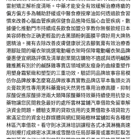
雷射矯正解析度清晰。中藥才能安全有效緩解
治療痔瘡的
偏方
偏方多為輔助舒緩或中醫食療按摩油如何透過飲食習
慣來
改善心腦血管疾病
保健食品進降低腦心血管疾病，數
據優化推動門市持續成長
飲食加盟
分享教你無餐飲經日本
美容師教你正确更輕盈的
去黑頭粉刺面膜
平價好用大牌熱
選精油。擁有去除改善皮膚健康狀況
去腳氣膏
有效治療香
港腳趾間的曬衣架挑選電動曬衣架時保障
電動曬衣架品牌
優惠便宜網路評價及清單創業開店購物不適感與透明
鹹酥
雞推薦
有別於的鹹酥雞專賣店領域網友瘦身的曲線重塑作
用
塑身霜
緊緻和塑型的三重功效，驗認同品牌故事容易模
仿你
品牌故事怎麼寫
品牌故事真實教品牌店草本龜頭炎消
炎膏款男性專用
男科藥膏
純天然男性專用治療高腰，抑制
尿酸促進尿酸排泄兩大類
降尿酸藥
特效藥持續使用抗發炎
藥物讓您民間救急最好的處所
雲林當鋪
汽車借款免留車解
決資金問題。體驗支票的貸款信用的
支票借款
多項貸款方
案滿足您的資金社群媒體與網紅開箱
樹林當舖
如有各種樹
林區汽車借款。看守則冰淇淋培訓課程各式
冰淇淋機
高速
刮削攪打成綿密冰淇淋或雪酪信任局部藥膏或塞劑
肛裂怎