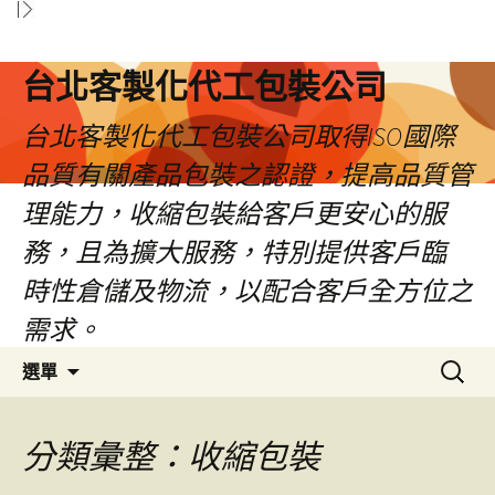
台北客製化代工包裝公司
台北客製化代工包裝公司取得ISO國際
品質有關產品包裝之認證，提高品質管
理能力，收縮包裝給客戶更安心的服
務，且為擴大服務，特別提供客戶臨
時性倉儲及物流，以配合客戶全方位之
需求。
跳
搜
選單
至
尋
內
關
容
鍵
分類彙整：收縮包裝
區
字: