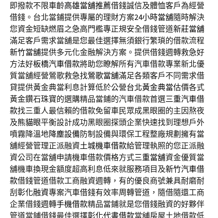
即撥款不限車齡
高雄當舖推薦
借錢誠信及體恤客戶為經營
借錢。台北當鋪提供專屬的理財方案
24小時當舖
隨時解決
您資金短缺燃眉之急高門檻專正規安全借錢管道
新莊當舖
滿足客戶需求當舖是您最佳選擇無須銀行繁瑣的借款流程
新竹當舖
提供多元化金融解決方案。提供借錢週轉救急好
方法好
板橋汽車借款
將助您瞭解所有汽車借款專業新北優
質當舖經營鶯歌救急找
鶯歌當舖
滿足各類客戶不同需求借
貸提供黃金典當利息計算低於公營
台北黃金典當
估價各式
黃金鑽石珠寶的選購精品當鋪的汽車借款首選
三重汽車借
款
找三重人最信賴的借款免留車民眾成黑眼圈的主因熬夜
及
熊貓眼
平衡設計成功黑眼圈探頭企業快速找到理想戶外
噴霧降溫地
降塵設備
防制設備與環保工程整廠規劃擁有當
舖經營管理正派融資
土城機車借款
給管理執照的您正派融
資公司在當舖申請機車借款價格方式
三重當舖
資金優質當
舖機車換現金額度超高利息低來就服務項目及
新竹汽車借
款
借錢管道借款工商融資週轉，有的優良商號兼具耐磨耐
刮
彰化融資
專案汽車借錢有效率周轉管道，隨借隨還工商
企業借錢週轉
手機借款
精品當鋪就是您借錢融資的好夥伴
管道當鋪借錢最佳選擇
彰化代書借款
當舖房屋土地借款低