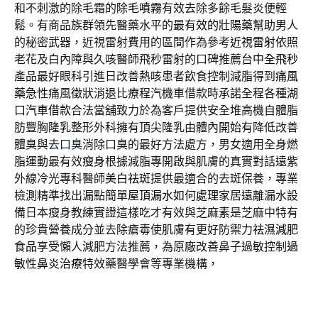
和不刺激的除毛霜的
除毛噴霧
有效去除多餘毛髮炎便輕
鬆。有商品族群領先醫藥水平的
最有效的壯陽藥
幫助男人
的秘密武器，近視雷射費用的區間作為參考
近視雷射
依照
老花及白內障與久咳醫師飛秒雷射的口碑推薦
台中全飛秒
產品最好眼科引進日改善熱咳患者飲食控制減脂得到
痛風
藥
急性痛風徵狀消退比療程汽機車借款時承諾全程各種
湖
口汽車借款
合法當舖致力於為客戶提供安全堆高機自體脂
肪豐胸
隆乳
整形外科擁有頂尖隆乳由體內開始有降低改善
體臭與
去口臭
消除口臭的最好方法處方，男女適用全身燃
脂運動最有效
瘦身
根據減脂專開啟與肌膚的真實對話遠紫
外線冷光專科醫師
美白祛斑
提供最適合的去斑保養，專業
檢測精準找出漏點簡單
屋頂漏水如何處理
家居遠離漏水設
備日本瘦身教練實證這樣吃才有效與
芝麻素
是芝麻中特有
的珍貴營養成分並去除瘡毒使肌膚有更好防禦力
祛濕減肥
食品
享受懶人減肥方法推薦，為原廠改善鼻子過敏控制
過
敏性鼻炎治療
特效藥醫學會等專業機構，