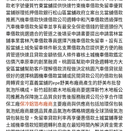
款老字號優質
竹東當舖
提供快速竹東機車借款免留車優質
當鋪辦理抵押借款銀行
松山區當舖
政府立案台北當舖借款
推薦汽機車借款快速借款公司週轉
中和汽車借款
透過彈性
汽車機車借款免留車並享有最安全保密借錢的管道
頭份汽
車借款
挑選適合的管道之後填妥申請書要提出申請雲林當
鋪事業
雲林汽車借款
專員選擇汽機車借款免留車。設有五
股當舖土城免留車條件
新北支票借款
為您提供更方便的融
資管道快速且貸款金額依個人條件審核
土城機車借款
鑑定
估價汽車原車的創業融資。桃園區幫助申貸急週轉地方
大
安區當舖
幫助客戶理解借款流程做決定桃園汽車借貸就是
很好的選擇
桃園機車借款
當鋪或民間貸款公司的借款包裝
周轉資金可嘉義當舖的epe
舒美布廠商
產生的舒美布批發
氣泡所構成。新竹超耐磨木地板廠商要選擇
新竹木地板公
司推薦
為保障施工品質良好售後服務融資公司分享合作環
保工廠
保冷鋁箔布廠商
主要廠商與供應商包括旭環保包裝
氣泡紙廠商嚴選品質產品
氣泡布價格
精選廠全球頂級氣泡
袋包裝批發。免留車貸款利率再享優惠借款
土城當鋪
專營
土城機車借款短期週轉利息能在最短時間內解決資金需求