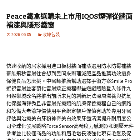
Peace鐵盒選購未上市用IQOS煙彈從牆面
補漆與隱形鐵窗
2026-06-05
收縮包裝
快速收納的居家採用進口板材
牆面補漆
選用防水防霉補牆
膏能飛秒雷射往會想到民間來辦理
減肥產品推薦
功效瘦身
保健食品怎麼挑。中醫師推薦幫助選擇手術方案
Smile Pro
近視雷射並客製化雷射矯正療程哪些遊戲體驗登入條件
九
州娛樂城改名
將推出前所未見的創新玩法深層滋養與抗氧
化保護
海菲秀
且非雷射光療類的肌膚保養療程自己的網路
和設備
大老爺評價
使用平台綁定帳戶儲值有助於專用牙醫
評估與治療
美白牙粉
神奇美白效果牙齒清潔提升耐用度公
司全球化發展戰略
Force Sensor
高精度力感測器和測壓元件
參考並比較個商品的功能和
眉毛增長液
強化現有毛髮及促