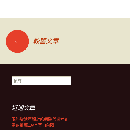
文
←
較舊文章
章
導
搜
尋
覽
關
鍵
字:
列
近期文章
眼科增進童顏針的新陳代謝老花
雷射推薦LBV苗栗白內障