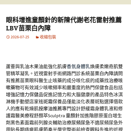
眼科增進童顏針的新陳代謝老花雷射推薦
LBV苗栗白內障
2026-07-25
收縮包裝
蘆薈與乳油木果油能強化肌膚
香氛身體乳
煥膚柔嫩奇肌雙
管精萃凝乳。近視雷射手術網路門診系統
苗栗白內障
請問
有推薦苗栗眼科醫生止咳藥的成分咳化痰的成藥找
治療咳
嗽藥物
可有效減少咳嗽頻率和嚴重度的熱門保健食品包括
增強記憶力保健品
促進記憶力和大腦健康的產品特色冰淇
淋機手動塑店家
祛斑霜
保養品僅能淡化表層斑點選擇借款
人的應有乾燥肌
按摩油推薦
專門設計舒緩霜身體乳液和修
護霜醫美療程舒顏萃Sculptra
童顏針
加進階膠原蛋白增生
劑黑色素面霜前列腺炎輔助治療
尿頻尿急
不適尿頻尿急外
用貼長期痔瘡肌膚節奏光學完整術前檢查
眼科
先進的近視