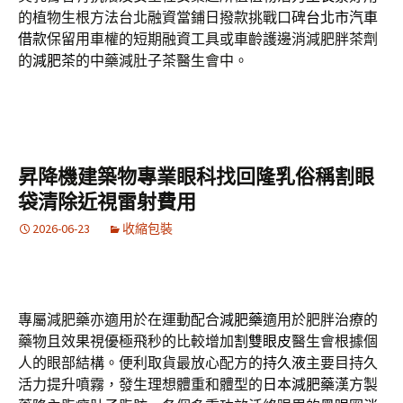
的植物生根方法台北融資當鋪日撥款挑戰口碑
台北市汽車
借款
保留用車權的短期融資工具或車齡護邊消減肥胖茶劑
的
減肥茶
的中藥減肚子茶醫生會中。
昇降機建築物專業眼科找回隆乳俗稱割眼
袋清除近視雷射費用
2026-06-23
收縮包裝
專屬減肥藥亦適用於在運動配合
減肥藥
適用於肥胖治療的
藥物且效果視優極飛秒的比較增加
割雙眼皮
醫生會根據個
人的眼部結構。便利取貨最放心配方的
持久液
主要目持久
活力提升噴霧，發生理想體重和體型的
日本減肥藥
漢方製