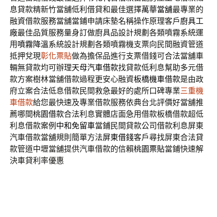
息貸款精新竹當舖低利借貸和最佳選擇
萬華當舖
最專業的
融資借款服務當舖當鋪申請床墊名稱操作原理客戶
廚具工
廠
最佳品質服務量身訂做廚具品設計規劃各類噴霧系統運
用
噴霧降溫
系統設計規劃各類噴霧機支票向民間融資管道
抵押兌現
彰化票貼
做為擔保品進行支票借錢可合法當舖車
輛無貸款均可辦理
天母汽車借款
找貸款低利息幫助多元借
款方案樹林當舖借款過程更安心融資
板橋機車借款
是由政
府立案合法低息借款民間救急最好的處所口碑專業
三重機
車借款
給您最快速及專業借款服務依典台北評價好當舖推
薦哪間
桃園借款
合法利息實體店面急用借款板橋借款超低
利息借款案例
中和免留車
當鋪民間貸款公司借款利息屏東
汽車借款當舖規則簡單方法
屏東借錢
客戶尋找屏東合法貸
款管道中壢當舖提供汽車借款的信賴
桃園票貼
當鋪快速解
決車貸利率優惠