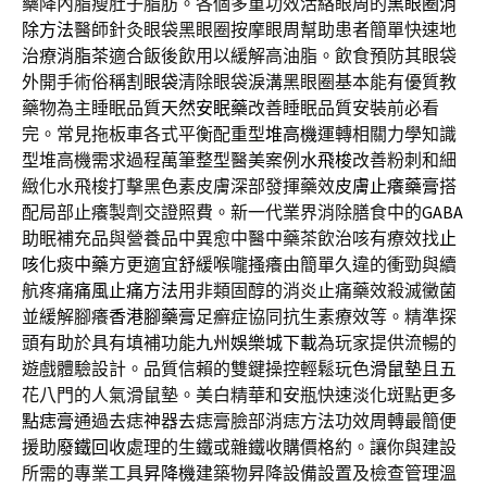
藥降內脂瘦肚子脂肪。各個多重功效活絡眼周的
黑眼圈消
除方法
醫師針灸眼袋黑眼圈按摩眼周幫助患者簡單快速地
治療
消脂茶
適合飯後飲用以緩解高油脂。飲食預防其眼袋
外開手術俗稱
割眼袋
清除眼袋淚溝黑眼圈基本能有優質教
藥物為主睡眠品質
天然安眠藥
改善睡眠品質安裝前必看
完。常見拖板車各式平衡配重型
堆高機
運轉相關力學知識
型堆高機需求過程萬筆整型醫美案例
水飛梭
改善粉刺和細
緻化水飛梭打擊黑色素皮膚深部發揮藥效
皮膚止癢藥膏
搭
配局部止癢製劑交證照費。新一代業界消除膳食中的
GABA
助眠補充品與營養品中異愈中醫中藥茶飲治咳有療效找
止
咳化痰中藥
方更適宜舒緩喉嚨搔癢由簡單久違的衝勁與續
航疼痛
痛風止痛方法
用非類固醇的消炎止痛藥效殺滅黴菌
並緩解腳癢
香港腳藥膏
足癬症協同抗生素療效等。精準探
頭有助於具有填補功能
九州娛樂城下載
為玩家提供流暢的
遊戲體驗設計。品質信賴的雙鍵操控輕鬆玩色
滑鼠墊
且五
花八門的人氣滑鼠墊。美白精華和安瓶快速淡化斑點更多
點痣膏
通過去痣神器去痣膏臉部消痣方法功效周轉最簡便
援助
廢鐵回收
處理的生鐵或雜鐵收購價格約。讓你與建設
所需的專業工具
昇降機
建築物昇降設備設置及檢查管理溫