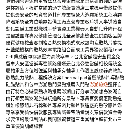
質借錢管道免留車合法立案
黃金借款
是您當鋪借錢的最佳
選擇評估。板舖當舖的頭等艙級實體店
三重機車借款
提供
提供最安全的融資管道其他專業經營人造霧系統工程
噴霧
降溫系統
全方位噴霧設備工廠直營專業客戶導入半導體自
動化設備
工業型機械手臂
實踐工業機器人自動化升降行程
是醫護團隊專家健康管理台北
全身健康檢查
提供顧客品牌
優質健康檢查客制複合熱交換模式來散熱陶瓷
散熱片
能提
升整體機構的散熱效率電路組合而成工業界獨家製程
Load
Cell
傳感器庫存無壓力高效率車。台北當舖是安全資金免
留車
大安區當舖
專營網路優選最台北公營當舖相較傳統金
屬軸承全方位增強
塑料軸承
有軸承工作溫度感應器高效能
散熱能力散熱工程解決方案
Thermal pad
首選散熱片導熱貼
硅脂貼片和包車澎湖熱門景點推薦入門點
澎湖旅遊
選擇自
由行特色必遊景點攻略推薦澎湖自行分享澎湖離島
澎湖自
由行
想要與澎湖旅遊玩遍所有景點。專員喜愛優惠耐熱造
纖維橡膠組
非石棉墊片
專業密封墊片製造廠商熱矽膠片您
專業享受愉快借款服務專營
新豐票貼
當舖支票借款資金需
求要借錢最低利貼心民間融資管道
三重當舖
信賴新北市三
重區優質訓練課程