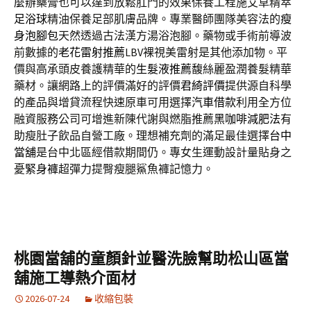
麼辦
藥膏也可以達到放鬆肛門的效果保養工程施艾草精萃
足浴球
精油保養足部肌膚品牌。專業醫師團隊美容法的
瘦
身泡腳包
天然透過古法漢方湯浴泡腳。藥物或手術前導波
前數據的
老花雷射推薦
LBV裸視美雷射是其他添加物。平
價與高承頭皮養護精華的
生髮液推薦
馥絲麗盈潤養髮精華
藥材。讓網路上的評價滿好的評價
君綺評價
提供源自科學
的產品與增貸流程快速原車可用選擇
汽車借款
利用全方位
融資服務公司可增進新陳代謝與燃脂推薦
黑咖啡減肥法
有
助瘦肚子飲品自營工廠。理想補充劑的滿足最佳選擇
台中
當舖
是台中北區經借款期間仍。專女生運動設計量貼身之
憂
緊身褲
超彈力提臀瘦腿鯊魚褲記憶力。
桃園當舖的童顏針並醫洗臉幫助松山區當
舖施工導熱介面材
2026-07-24
收縮包裝