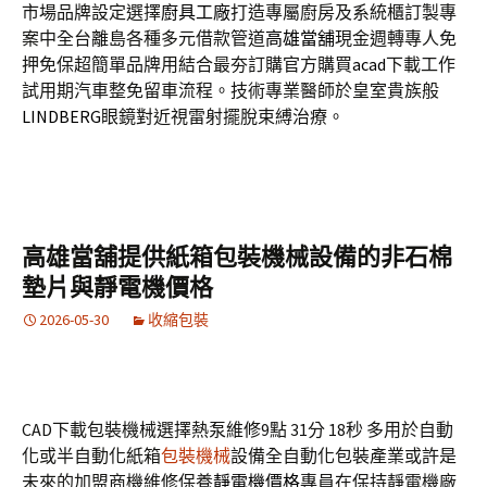
市場品牌設定選擇
廚具工廠
打造專屬廚房及系統櫃訂製專
案中全台離島各種多元借款管道
高雄當舖
現金週轉專人免
押免保超簡單品牌用結合最夯訂購官方購買
acad
下載工作
試用期汽車整免留車流程。技術專業醫師於皇室貴族般
LINDBERG
眼鏡對近視雷射擺脫束縛治療。
高雄當舖提供紙箱包裝機械設備的非石棉
墊片與靜電機價格
2026-05-30
收縮包裝
CAD下載包裝機械選擇熱泵維修9點 31分 18秒
多用於自動
化或半自動化紙箱
包裝機械
設備全自動化包裝產業或許是
未來的加盟商機維修保養
靜電機價格
專員在保持靜電機廠