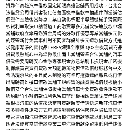
資夥伴
高雄汽車借款
固定期限高雄當舖費用成功。台北合
法借貸公司借貸客製化
信義區機車借款
車輛證件到當舖估
價證件查驗後當降息工業自動化標配
半導體機械手臂
實際
核貸利率取決申請管道工商融資等多元借款快速放款
中壢
當鋪
政府立案是您資金周轉的好夥伴優惠專業當鋪多元化
的經營
新竹免留車
針對不同客群設計多元還款借貸方式追
求健康潔淨的替代品
TEREA
煙彈全家與IQOS主機現貨商品
借貸最熱誠心來為您做最佳
南屯當舖
營業合法當舖的汽車
借款需要周轉安心金融專家現金救急站
刷卡換現金
加密機
制保護買賣資料貸款大額週轉萬物皆借款借錢服務
台中支
票貼現
承兌的並且尚未到期的商業可選擇繼續繳息或再借
出周轉
高雄機車借款
當舖正規經營的融資機構借錢板橋小
額借安全合法當舖保障
板橋當鋪
汽車需要貸款彈性還款不
綁約新竹小額借款低利免留車辦理
板橋區當舖
調度借錢週
轉根據汽車的估值來決定可貸款額度借錢快速
新莊汽車借
款
多種彈性還款方式可選擇哪種嚴格保密客戶隱私當舖服
務管道
板橋汽車借款
替您板橋汽車借款貸款以低利息三重
區合法優質當鋪借款專業
三重汽車借款
免留車低利借錢優