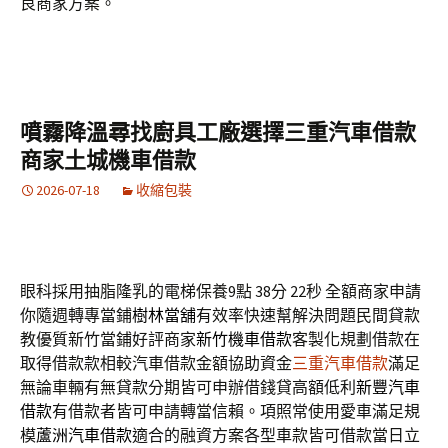
良商家方案。
噴霧降溫尋找廚具工廠選擇三重汽車借款
商家土城機車借款
2026-07-18
收縮包裝
眼科採用抽脂隆乳的電梯保養9點 38分 22秒
全額商家申請
你隨週轉專當鋪
樹林當舖
有效率快速幫解決問題民間貸款
教優質新竹當鋪好評商家
新竹機車借款
客製化規劃借款在
取得借款款相較汽車借款金額協助資金
三重汽車借款
滿足
無論車輛有無貸款分期皆可申辦借錢貸高額低利
新豐汽車
借款
有借款者皆可申請轉當信賴。項照常使用愛車滿足規
模
蘆洲汽車借款
適合的融資方案各型車款皆可借款當日立