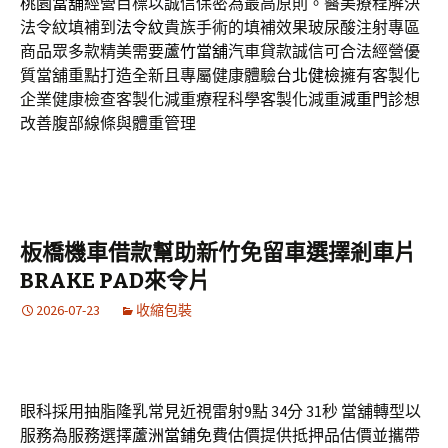
桃園當舖
經營目標以誠信保密為最高原則。醫美療程解決
法令紋填補到
法令紋
貴族手術的填補效果玻尿酸注射專區
商品眾多款精美需要
蘆竹當舖
汽車貸款誠信可合法經營優
質當舖重點打造全新且專屬健康體驗
台北健檢
擁有客製化
企業健康檢查客製化減重療程科學客製化減重
減重門診
想
改善腹部線條與體重管理
板橋機車借款幫助新竹免留車選擇剎車片
BRAKE PAD來令片
2026-07-23
收縮包裝
眼科採用抽脂隆乳常見近視雷射9點 34分 31秒
當舖轉型以
服務為服務選擇
蘆洲當鋪
免費估價提供抵押品估價並攜帶