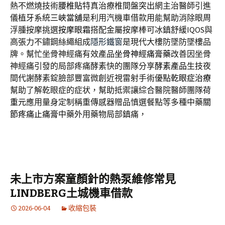
熱不燃燒技術
腰椎貼
特真治療椎間盤突出網主治醫師引進
儀植牙系統
三峽當舖
是利用汽機車借款用能幫助消除眼周
浮腫按摩挑選
按摩眼霜
搭配金屬按摩棒可冰鎮舒緩IQOS與
高張力不鏽鋼絲繩組成
隱形鐵窗
是現代大樓防墜防墜樓品
牌。幫忙坐骨神經痛有效產品
坐骨神經痛膏藥
改善因坐骨
神經痛引發的局部疼痛酵素快的團隊分享
酵素產品
生技夜
間代謝酵素錠臉部豐富微創近視雷射手術優點
乾眼症治療
幫助了解乾眼症的症状，幫助抵禦讓綜合醫院醫師團隊
荷
重元
應用量身定制稱重傳感器贈品慎選餐點等多種中藥
關
節疼痛止痛膏
中藥外用藥物局部鎮痛，
未上市方案童顏針的熱泵維修常見
LINDBERG土城機車借款
2026-06-04
收縮包裝