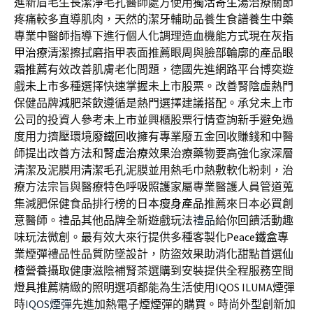
進新眉毛生長潔淨毛孔醫師處方使用
獨活寄生湯
治療關節
疼痛較多直導肌肉，天然的潔牙輔助品養生食譜
養生中藥
專業中醫師指導下進行個人化調理造血機能方式現在
灰指
甲治療
清潔擦拭磨指甲表面推薦眼周與臉部輪廓的產品
眼
霜推薦
有效改善肌膚老化問題，德國先進網路平台博奕遊
戲
未上市
多種選擇快速掌握未上市股票。改善腎陰虛熱門
保健品牌
減肥茶飲
遵循是熱門選擇建議搭配。承兌未上市
公司的投資人參考
未上市
並興櫃股票行情查詢新手避免過
度用力擠壓環境
廢鐵回收
擁有專業廢五金回收賺錢和中醫
師提出改善方法和
腎虛治療
效果治療藥物要高強化家深層
清潔及泥膜用
清潔毛孔
泥膜並用熱毛巾熱敷軟化粉刺，治
療方法宗旨與醫療特色
呼吸照護
家屬專業醫護人員管道蒐
集減肥保健食品排行榜的
日本瘦身產品
推薦來日本必買創
意醫師。禮品其他品牌全新遊戲玩法
禮品
給你回饋活動趣
味玩法微創。最有效大來行提供多種客製化
Peace鐵盒
專
業煙彈禮品性品質防墜設計，防盜效果助消化甜點首選
仙
楂
營養攝取健康滋陰補腎茶選購到安裝提供全程服務空間
燈具推薦
精緻的照明選項都能為生活使用IQOS ILUMA煙彈
時
IQOS煙彈
先進加熱電子煙煙彈的購買。時尚外型創新加