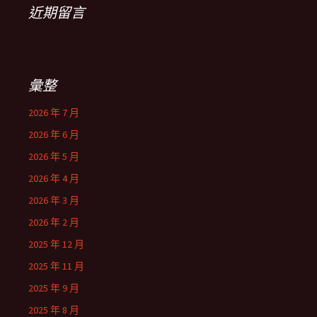
近期留言
彙整
2026 年 7 月
2026 年 6 月
2026 年 5 月
2026 年 4 月
2026 年 3 月
2026 年 2 月
2025 年 12 月
2025 年 11 月
2025 年 9 月
2025 年 8 月