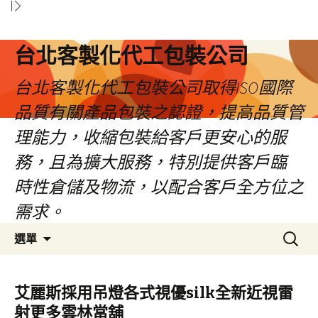
台北客製化代工包裝公司
台北客製化代工包裝公司取得ISO國際
品質有關產品包裝之認證，提高品質管
理能力，收縮包裝給客戶更安心的服
務，且為擴大服務，特別提供客戶臨
時性倉儲及物流，以配合客戶全方位之
需求。
跳
搜
選單
至
尋
內
關
容
鍵
艾麗斯採用吊燈各式視優silk全新近視雷
區
字:
射更多雲林當舖