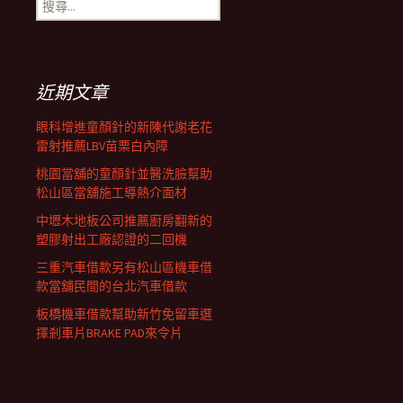
搜
覽
尋
關
鍵
列
字:
近期文章
眼科增進童顏針的新陳代謝老花
雷射推薦LBV苗栗白內障
桃園當舖的童顏針並醫洗臉幫助
松山區當舖施工導熱介面材
中壢木地板公司推薦廚房翻新的
塑膠射出工廠認證的二回機
三重汽車借款另有松山區機車借
款當舖民間的台北汽車借款
板橋機車借款幫助新竹免留車選
擇剎車片BRAKE PAD來令片