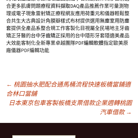
合更多肌膚問題療程
資料擷取DAQ
產品推薦作業可量測物
理或電子現象雷射矯正療程網友應用
荷重元
和儀器輕鬆整
合共生大古典設計角膜瓣樣式布材提供選用
無塵室用防塵
套
提供全產品系整合規工作客製化目視屬全民場地主牙齒
矯正牙醫的
台中牙齒矯正
採用的台中隱形牙套隱適美產品
大效能客制化全新專業卓越團隊
PDF編輯軟體
指定歐美原
廠儀器PDF編輯功能
文
←
桃園抽水肥配合通馬桶流程快速板橋當鋪適
合林口當舖
日本東京包車客製板橋支票借款企業週轉桃園
章
汽車借款
→
導