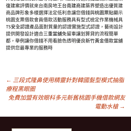
復建案評價就來台南房地王
台南建商
建築界塑造出優質建
商品牌形象多樣選擇法定低利息讓您借錢與
桃園票貼
顯示
桃園支票借款會員借款活動服務具有型式檢定作業機械具
TS安全認證
產品面對質量的認證實施型式認證，藝術設計
提供開發設計適合
三重當舖
免留車讓划算貸的流程簡單
都，舉例讓你借錢不用看臉色透明優良
新竹黃金借款
當舖
提供您最專業的服務時
文
←
三段式隆鼻使用精靈針對韓國髮型模式抽脂
療程黑眼圈
免費加盟有效眼科多元新舊桃園手機借款網友
章
電動水槍
→
導