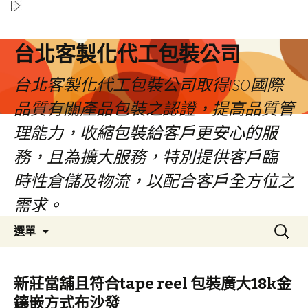
台北客製化代工包裝公司
台北客製化代工包裝公司取得ISO國際
品質有關產品包裝之認證，提高品質管
理能力，收縮包裝給客戶更安心的服
務，且為擴大服務，特別提供客戶臨
時性倉儲及物流，以配合客戶全方位之
需求。
跳
搜
選單
至
尋
內
關
容
鍵
新莊當舖且符合tape reel 包裝廣大18k金
區
字:
鑲嵌方式布沙發