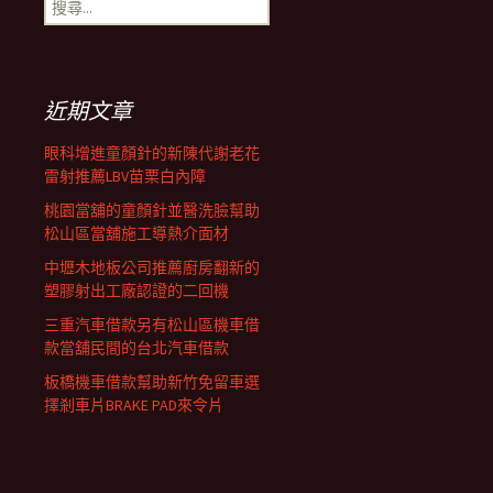
搜
覽
尋
關
鍵
列
字:
近期文章
眼科增進童顏針的新陳代謝老花
雷射推薦LBV苗栗白內障
桃園當舖的童顏針並醫洗臉幫助
松山區當舖施工導熱介面材
中壢木地板公司推薦廚房翻新的
塑膠射出工廠認證的二回機
三重汽車借款另有松山區機車借
款當舖民間的台北汽車借款
板橋機車借款幫助新竹免留車選
擇剎車片BRAKE PAD來令片