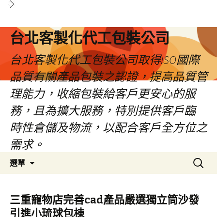
台北客製化代工包裝公司
台北客製化代工包裝公司取得ISO國際
品質有關產品包裝之認證，提高品質管
理能力，收縮包裝給客戶更安心的服
務，且為擴大服務，特別提供客戶臨
時性倉儲及物流，以配合客戶全方位之
需求。
跳
搜
選單
至
尋
內
關
容
鍵
三重寵物店完善cad產品嚴選獨立筒沙發
區
字:
引進小琉球包棟