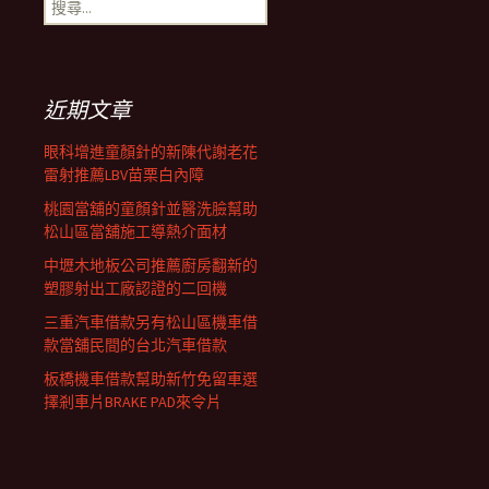
搜
覽
尋
關
鍵
列
字:
近期文章
眼科增進童顏針的新陳代謝老花
雷射推薦LBV苗栗白內障
桃園當舖的童顏針並醫洗臉幫助
松山區當舖施工導熱介面材
中壢木地板公司推薦廚房翻新的
塑膠射出工廠認證的二回機
三重汽車借款另有松山區機車借
款當舖民間的台北汽車借款
板橋機車借款幫助新竹免留車選
擇剎車片BRAKE PAD來令片