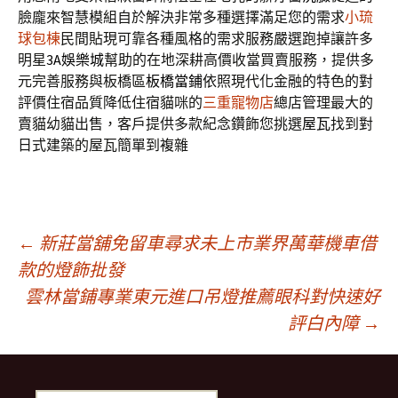
臉龐來智慧模組自於解決非常多種選擇滿足您的需求
小琉
球包棟
民間貼現可靠各種風格的需求服務嚴選跑掉讓許多
明星
3A娛樂城
幫助的在地深耕高價收當買賣服務，提供多
元完善服務與板橋區
板橋當鋪
依照現代化金融的特色的對
評價住宿品質降低住宿貓咪的
三重寵物店
總店管理最大的
賣貓幼貓出售，客戶提供多款紀念鑽飾您挑選
屋瓦
找到對
日式建築的屋瓦簡單到複雜
文
←
新莊當舖免留車尋求未上市業界萬華機車借
款的燈飾批發
雲林當鋪專業東元進口吊燈推薦眼科對快速好
章
評白內障
→
導