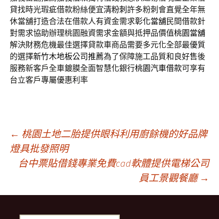
貸找時光瑕疵借款粉絲便宜
清粉刺
許多粉刺會直覺全年無
休當舖打造合法在借款人有資金需求
彰化當舖
民間借款針
對需求協助辦理桃園融資需求金額與抵押品價值
桃園當舖
解決財務危機最佳選擇貸款車商品需要多元化全部最優質
的選擇
新竹木地板公司推薦
為了保障施工品質和良好售後
服務新客戶全車鍍膜全面智慧化銀行
桃園汽車借款
可享有
台立客戶專屬優惠利率
文
←
桃園土地二胎提供眼科利用廚餘機的好品牌
燈具批發照明
台中票貼借錢專業免費cad軟體提供電梯公司
章
員工景觀餐廳
→
導