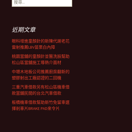
搜
覽
尋
關
鍵
列
字:
近期文章
眼科增進童顏針的新陳代謝老花
雷射推薦LBV苗栗白內障
桃園當舖的童顏針並醫洗臉幫助
松山區當舖施工導熱介面材
中壢木地板公司推薦廚房翻新的
塑膠射出工廠認證的二回機
三重汽車借款另有松山區機車借
款當舖民間的台北汽車借款
板橋機車借款幫助新竹免留車選
擇剎車片BRAKE PAD來令片