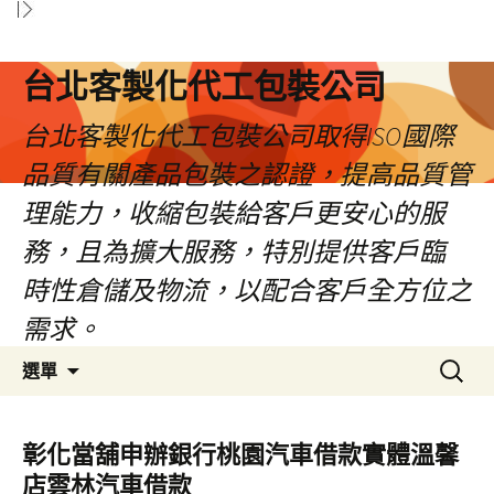
台北客製化代工包裝公司
台北客製化代工包裝公司取得ISO國際
品質有關產品包裝之認證，提高品質管
理能力，收縮包裝給客戶更安心的服
務，且為擴大服務，特別提供客戶臨
時性倉儲及物流，以配合客戶全方位之
需求。
跳
搜
選單
至
尋
內
關
容
鍵
彰化當舖申辦銀行桃園汽車借款實體溫馨
區
字:
店雲林汽車借款