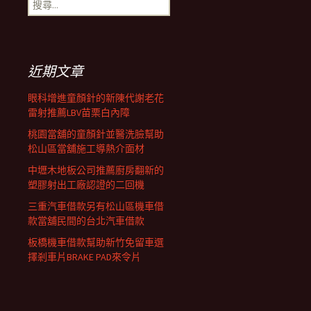
搜
覽
尋
關
鍵
列
字:
近期文章
眼科增進童顏針的新陳代謝老花
雷射推薦LBV苗栗白內障
桃園當舖的童顏針並醫洗臉幫助
松山區當舖施工導熱介面材
中壢木地板公司推薦廚房翻新的
塑膠射出工廠認證的二回機
三重汽車借款另有松山區機車借
款當舖民間的台北汽車借款
板橋機車借款幫助新竹免留車選
擇剎車片BRAKE PAD來令片