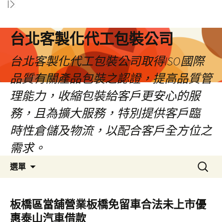
台北客製化代工包裝公司
台北客製化代工包裝公司取得ISO國際
品質有關產品包裝之認證，提高品質管
理能力，收縮包裝給客戶更安心的服
務，且為擴大服務，特別提供客戶臨
時性倉儲及物流，以配合客戶全方位之
需求。
跳
搜
選單
至
尋
內
關
容
鍵
板橋區當舖營業板橋免留車合法未上市優
區
字:
惠泰山汽車借款