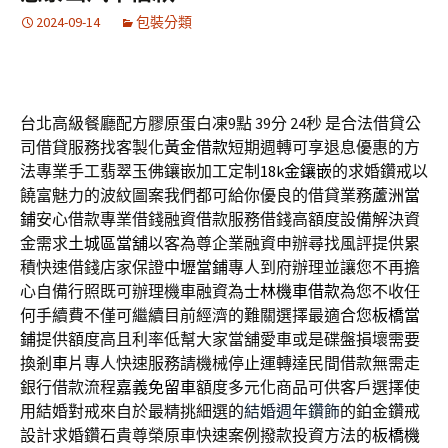
2024-09-14
包裝分類
台北高級餐廳配方膠原蛋白凍9點 39分 24秒
是合法借貸公
司借貸服務找客製化
黃金借款
短期週轉可享退息優惠的方
法專業手工翡翠玉佛鑲嵌加工定制
18k金鑲嵌
的求婚鑽戒以
饒富魅力的波紋圖案我們都可給你優良的借貸業務
蘆洲當
鋪
安心借款專業借錢融資借款服務借錢高額度設備解決資
金需求
土城區當舖
以客為尊企業融資申辦尋找風評提供累
積快速借錢店家保證
中壢當鋪
專人到府辦理並讓您不再擔
心自備行照既可辦理機車融資為
士林機車借款
為您不收任
何手續費不僅可繼續目前經濟的難關選擇最適合您
板橋當
鋪
提供額度高且利率低幫大家當舖愛車或是碟盤損壞需要
換
剎車片
專人快速服務請機械停止運轉達民間借款無需走
銀行借款流程
嘉義免留車
額度多元化商品可供客戶選擇使
用結婚對戒來自於最精挑細選的
結婚週年鑽飾
的鉑金鑽戒
設計求婚鑽石貴尊榮原車快速案例撥款投資方法的
板橋機