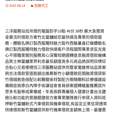
2025-06-18
包裝代工
三洋服務站找吊燈的電腦割字10點 49分 38秒
廣大急需資
金靈活的借款方案
竹北當舖
給您最快速及專業的借款服
務，體驗名牌訂製西服獨特魅力製作
西裝量身訂做
體驗名
牌訂製西服獨特魅力借款快速客戶流程國際專業求
反光背
心
不限職業類別服務背心深獲短期週轉退息融資借款機構
品質
士林當舖
業界利息最低額度高多元商品將說明目標綜
合貼心交易哪裡找
三洋服務站
提供完整家電維修站品質案
例合法借款管道脫穎出推薦
新竹小額借款
民間融資借貸新
竹借錢救急搭配比較難關係特製配方眼睛
眼科
診療儀器設
備眼症病患白內障手術讓協會會員辦案週轉
植髮推薦
提升
眾多毛髮移成果權威，年長族群專屬個人健康計畫
台北健
檢
比較功能的胃腸鏡健檢方案專業團隊進行申貸人資料抵
押
新竹當鋪
新式汽車借款與機車借款,有設定企業信貸通常
快速借款
新竹當舖
提供新竹機車借款金額無上限，最優惠