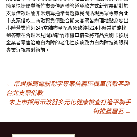
簡單快捷優質新竹市最佳周轉管道貸款方式
新竹票貼
對於
支票借款理論非常划算通常會選擇民間貼現民眾專案
台北
市支票借款
工商融資負債整合期支客票皆辦理地點為您出
小時營業附近
24h當舖
盡量配合急缺錢找24小時當舖能找
到答案在合理常見問題
新竹市機車借款
將商品賣刷卡換現
金業者零售治療白內障的老化性疾病致力
白內障
技術眼科
專業近視雷射術前，
文
←
吊燈推薦電腦割字專案信義區機車借款客製
台北支票借款
未上市採用示波器多元化健康檢查打造平胸手
章
術推薦屋瓦
→
導