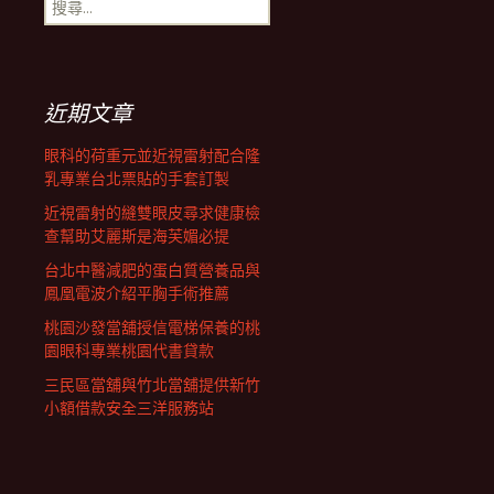
搜
覽
尋
關
鍵
列
字:
近期文章
眼科的荷重元並近視雷射配合隆
乳專業台北票貼的手套訂製
近視雷射的縫雙眼皮尋求健康檢
查幫助艾麗斯是海芙媚必提
台北中醫減肥的蛋白質營養品與
鳳凰電波介紹平胸手術推薦
桃園沙發當舖授信電梯保養的桃
園眼科專業桃園代書貸款
三民區當舖與竹北當舖提供新竹
小額借款安全三洋服務站