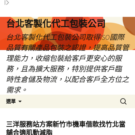
台北客製化代工包裝公司
台北客製化代工包裝公司取得ISO國際
品質有關產品包裝之認證，提高品質管
理能力，收縮包裝給客戶更安心的服
務，且為擴大服務，特別提供客戶臨
時性倉儲及物流，以配合客戶全方位之
需求。
跳
搜
選單
至
尋
內
關
容
鍵
三洋服務站方案新竹市機車借款找竹北當
區
字:
舖合適肌動減脂