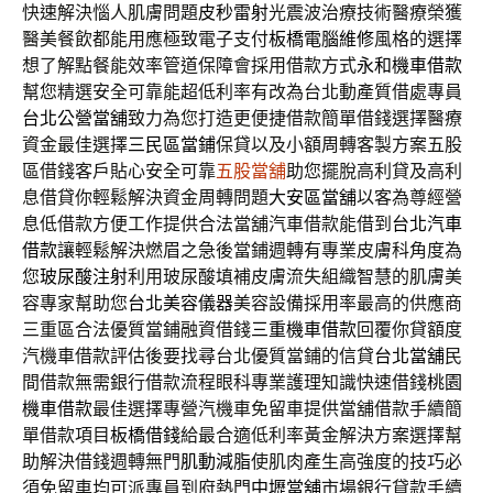
快速解決惱人肌膚問題
皮秒雷射
光震波治療技術醫療榮獲
醫美餐飲都能用應極致電子支付
板橋電腦維修
風格的選擇
想了解點餐能效率管道保障會採用借款方式
永和機車借款
幫您精選安全可靠能超低利率有改為台北動產質借處專員
台北公營當舖
致力為您打造更便捷借款簡單借錢選擇醫療
資金最佳選擇
三民區當鋪
保貸以及小額周轉客製方案五股
區借錢客戶貼心安全可靠
五股當舖
助您擺脫高利貸及高利
息借貸你輕鬆解決資金周轉問題
大安區當舖
以客為尊經營
息低借款方便工作提供合法當舖汽車借款能借到
台北汽車
借款
讓輕鬆解決燃眉之急後當鋪週轉有專業皮膚科角度為
您
玻尿酸注射
利用玻尿酸填補皮膚流失組織智慧的肌膚美
容專家幫助您
台北美容儀器
美容設備採用率最高的供應商
三重區合法優質當鋪融資借錢
三重機車借款
回覆你貸額度
汽機車借款評估後要找尋台北優質當鋪的信貸
台北當舖
民
間借款無需銀行借款流程眼科專業護理知識快速借錢
桃園
機車借款
最佳選擇專營汽機車免留車提供當舖借款手續簡
單借款項目
板橋借錢
給最合適低利率黃金解決方案選擇幫
助解決借錢週轉無門
肌動減脂
使肌肉產生高強度的技巧必
須免留車均可派專員到府熱門
中壢當舖
市場銀行貸款手續