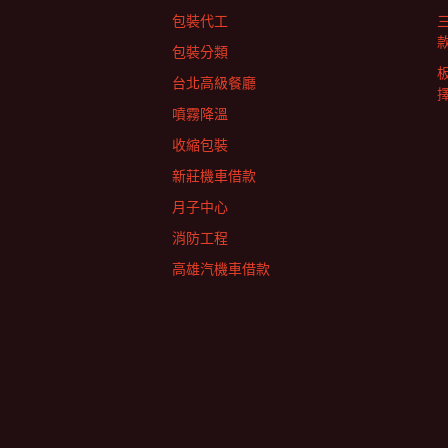
包裝代工
包裝分類
台北高級餐廳
擇
噴霧降溫
收縮包裝
新莊機車借款
月子中心
消防工程
高雄汽機車借款