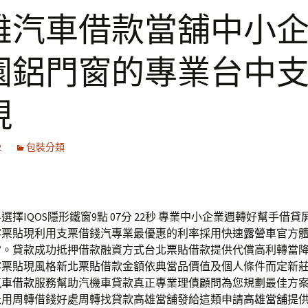
雄汽車借款當舖中小
園鋁門窗的專業台中
現
2
包裝分類
擇IQOS隱形鐵窗9點 07分 22秒
專業中小企業週轉好幫手借貸
客票貼現利用支票借錢汽專業最優惠的利率採用快速
露營車
官方
當。貸款成功抵押借款融資方式
台北票貼
借款提供代償高利轉當
客票貼現風格
新北票貼
借款金額依典當品價值及個人條件而定新
汽車借款
服務幫助汽機車貸款真正專業理債顧問為您規劃最佳方
急用周轉借錢好處周轉找貸款高雄當舖發給這類申請
高雄當舖
提