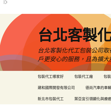
台北客製
台北客製化代工包裝公司取
戶更安心的服務，且為擴大
跳
包裝代工哪家好
包裝代工廠
包裝
至
內
建和國際開發有限公司
德尚汽車的車
容
區
新北市包裝代工
葉亞宜引領顯化與療