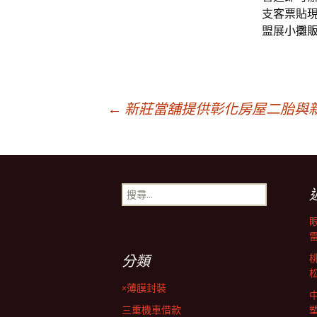
支客票貼
盟展
小攤
文
←
新莊當舖提供彰化房屋二胎與
章
搜
導
尋
關
鍵
覽
字:
分類
列
×薄膜封裝
三重機車借款