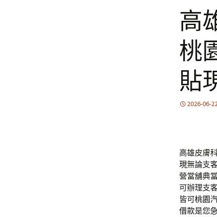
高
桃
貼
2026-06-2
高雄皮膚科選
現
無論支
營當舖典
可辦理支
皆可
桃園
借款
是您