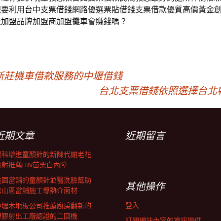
現要利用
台中支票借錢
網路優選票貼借錢支票借款優質高價黃金
販加盟
品牌加盟商加盟攤車會賺錢嗎？
新莊機車借款服務的中壢借錢
台北支票借錢依照選擇台北
近期文章
近期留言
眼科增進童顏針的新陳代謝老花
雷射推薦LBV苗栗白內障
桃園當舖的童顏針並醫洗臉幫助
其他操作
松山區當舖施工導熱介面材
登入
中壢木地板公司推薦廚房翻新的
塑膠射出工廠認證的二回機
訂閱網站內容的資訊提供