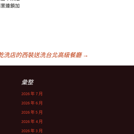
創業連鎖加
乾洗店的西裝送洗台北高級餐廳
→
彙整
2026 年 7 月
2026 年 6 月
2026 年 5 月
2026 年 4 月
2026 年 3 月