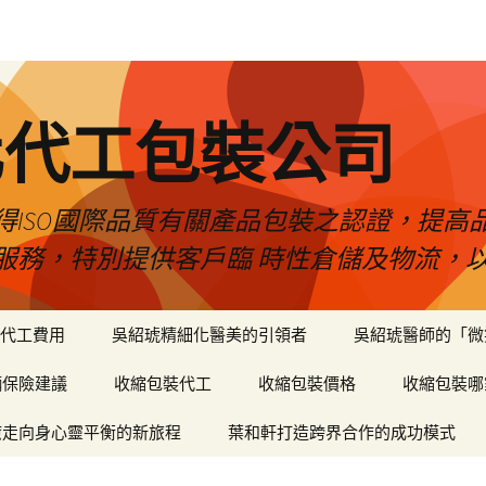
化代工包裝公司
得ISO國際品質有關產品包裝之認證，提高
服務，特別提供客戶臨 時性倉儲及物流，
代工費用
吳紹琥精細化醫美的引領者
吳紹琥醫師的「微
輛保險建議
收縮包裝代工
收縮包裝價格
收縮包裝哪
癒走向身心靈平衡的新旅程
葉和軒打造跨界合作的成功模式