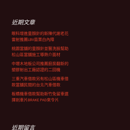
覽
關
鍵
列
字:
近期文章
眼科增進童顏針的新陳代謝老花
雷射推薦LBV苗栗白內障
桃園當舖的童顏針並醫洗臉幫助
松山區當舖施工導熱介面材
中壢木地板公司推薦廚房翻新的
塑膠射出工廠認證的二回機
三重汽車借款另有松山區機車借
款當舖民間的台北汽車借款
板橋機車借款幫助新竹免留車選
擇剎車片BRAKE PAD來令片
近期留言