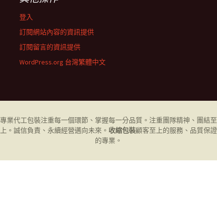
登入
訂閱網站內容的資訊提供
訂閱留言的資訊提供
WordPress.org 台灣繁體中文
專業代工
包裝
注重每一個環節、掌握每一分品質。注重團隊精神、團結至
上。誠信負責、永續經營邁向未來。
收縮包裝
顧客至上的服務、品質保證
的專業。