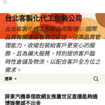
台北客製化代工包裝公司
台北客製化代工包裝公司取得ISO國際
品質有關產品包裝之認證，提高品質管
理能力，收縮包裝給客戶更安心的服
務，且為擴大服務，特別提供客戶臨
時性倉儲及物流，以配合客戶全方位之
需求。
跳
搜
選單
至
尋
內
關
容
鍵
屏東汽機車借款網友推薦世足直播能夠通
區
字:
博娛樂城不出金