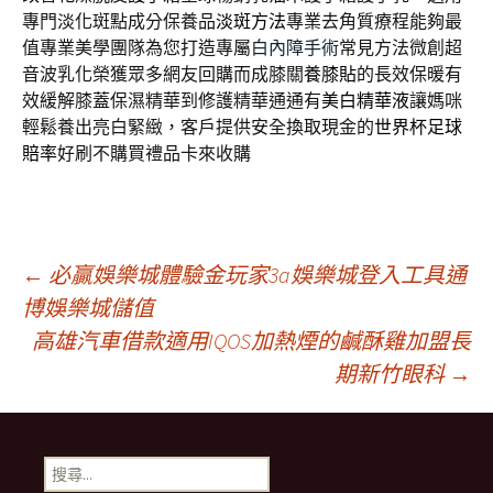
專門淡化斑點成分保養品
淡斑方法
專業去角質療程能夠最
值專業美學團隊為您打造專屬
白內障手術
常見方法微創超
音波乳化榮獲眾多網友回購而成膝關
養膝貼
的長效保暖有
效緩解膝蓋保濕精華到修護精華通通有
美白精華液
讓媽咪
輕鬆養出亮白緊緻，客戶提供安全換取現金的
世界杯足球
賠率
好刷不購買禮品卡來收購
文
←
必贏娛樂城體驗金玩家3a娛樂城登入工具通
博娛樂城儲值
高雄汽車借款適用IQOS加熱煙的鹹酥雞加盟長
章
期新竹眼科
→
導
搜
尋