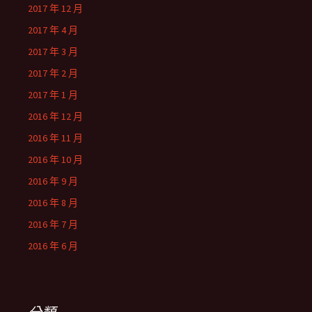
2017 年 12 月
2017 年 4 月
2017 年 3 月
2017 年 2 月
2017 年 1 月
2016 年 12 月
2016 年 11 月
2016 年 10 月
2016 年 9 月
2016 年 8 月
2016 年 7 月
2016 年 6 月