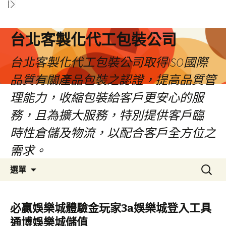
台北客製化代工包裝公司
台北客製化代工包裝公司取得ISO國際
品質有關產品包裝之認證，提高品質管
理能力，收縮包裝給客戶更安心的服
務，且為擴大服務，特別提供客戶臨
時性倉儲及物流，以配合客戶全方位之
需求。
跳
搜
選單
至
尋
內
關
容
鍵
必贏娛樂城體驗金玩家3a娛樂城登入工具
區
字:
通博娛樂城儲值