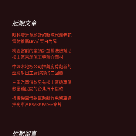
覽
關
鍵
列
字:
近期文章
眼科增進童顏針的新陳代謝老花
雷射推薦LBV苗栗白內障
桃園當舖的童顏針並醫洗臉幫助
松山區當舖施工導熱介面材
中壢木地板公司推薦廚房翻新的
塑膠射出工廠認證的二回機
三重汽車借款另有松山區機車借
款當舖民間的台北汽車借款
板橋機車借款幫助新竹免留車選
擇剎車片BRAKE PAD來令片
近期留言