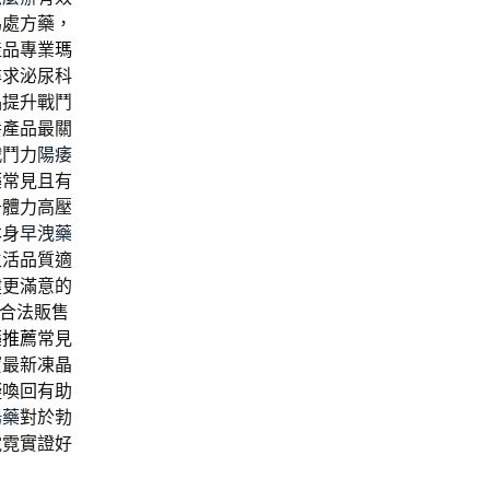
為處方藥，
產品專業
瑪
尋求泌尿科
品提升戰鬥
養產品最關
戰鬥力
陽痿
藥
常見且有
升體力高壓
本身
早洩藥
生活品質適
健更滿意的
合法販售
藥推薦
常見
寶最新凍晶
礙喚回有助
陽藥
對於勃
霓霓實證好