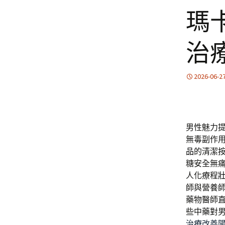
瑪
治
2026-06-2
男性魅力
無毒副作
品
的清潔
糖安全無
人化療程
師與營養
藥物醫師
些中藥對
治療改善