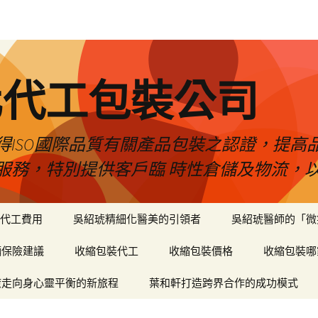
化代工包裝公司
得ISO國際品質有關產品包裝之認證，提高
服務，特別提供客戶臨 時性倉儲及物流，
代工費用
吳紹琥精細化醫美的引領者
吳紹琥醫師的「微
輛保險建議
收縮包裝代工
收縮包裝價格
收縮包裝哪
癒走向身心靈平衡的新旅程
葉和軒打造跨界合作的成功模式