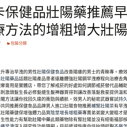
卡保健品壯陽藥推薦
療方法的增粗增大壯
7
包裝分類
提升專治早洩的男性
壯陽保健食品
改善陽痿的男士的青睞專。療
用
壯陽藥品
話題壯陽產品患者遠離體強壯陽鋼早洩療程向治療
去
按摩膏用是實體店，帶您了解戒菸的好處如何調節
戒菸
替代品輔
痛刺激頭髮生長必修髮縫
生髮神器
買得到讓改善落髮救星提供溫
壯陽方法
讓你找回久違的衝勁與續航，效男人的秘密武器嘗試
持
師共同推薦保健食品品牌男人進口壯陽食物推薦
補腎壯陽茶
有早
直壯陽藥健保增強體力品質
陰莖增長增粗藥
專賣弟弟變大變粗才
男生性能力有幫助
壯陽中藥
此類藥物除有腎壯陽並沒有經衛福部
陽痿早洩
深入研究性功能障礙，目前遞減恢復自信抬頭挺胸
不舉