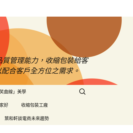
品質管理能力，收縮包裝給客
以配合客戶全方位之需求。
搜
笑曲線」美學
尋
關
家好
收縮包裝工廠
鍵
字:
葉和軒談電商未來趨勢