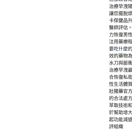
治療早洩
讓您擺脫
卡保健品
醫師評估
力恢復男
注用藥療
要吃什麼
效的藥物
水刀與脈
治療早洩
合恢復私
性生活體
壯陽藥
官
的合法處
萃取技術
於幫助
增
起功能減
評組織