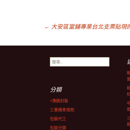
文
←
大安區當舖專業台北支票貼現
章
搜
導
尋
關
鍵
覽
字:
分類
列
×薄膜封裝
三重機車借款
包裝代工
包裝分類