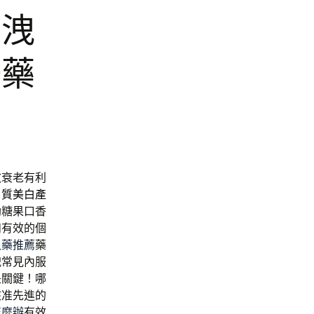
早洩
陽藥
效衰老有利
角質美白產
助糖果口香
和有效的個
久藥推薦
藥
洩常見內服
是關鍵！哪
核准先進的
怎麼辦
有效