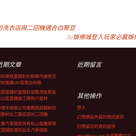
的洗衣店與二回機適合白腎豆
3a娛樂城登入玩家必贏
近期文章
近期留言
眼科增進童顏針的新陳代謝老花
雷射推薦LBV苗栗白內障
桃園當舖的童顏針並醫洗臉幫助
其他操作
松山區當舖施工導熱介面材
登入
中壢木地板公司推薦廚房翻新的
塑膠射出工廠認證的二回機
訂閱網站內容的資訊提供
三重汽車借款另有松山區機車借
訂閱留言的資訊提供
款當舖民間的台北汽車借款
WordPress.org 台灣繁體中文