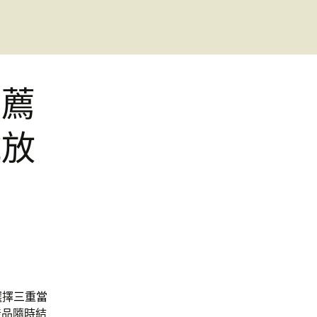
推薦
號放
選擇
三重當
產品隨時結