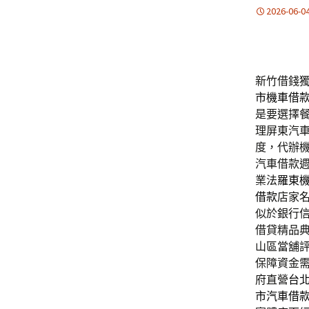
2026-06-0
新竹借錢獨
市機車借
是要選擇
理屏東汽
度，代辦
汽車借款
業法
羅東
借款
店家
似於銀行
借貸精品
山區當舖
保障資金
府直營
台
市汽車借