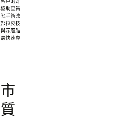
多客戶的好
碑協助查員
鬆弛
手術改
腹部拉皮技
層與深層脂
您最快速專
北市
優質