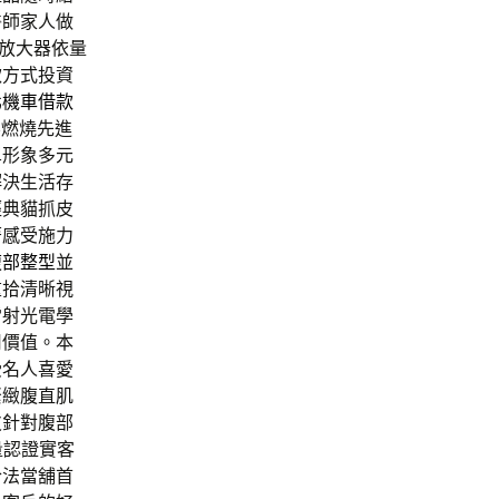
醫師家人做
放大器依量
款方式投資
北機車借款
不燃燒先進
單形象多元
解決生活存
經典貓抓皮
著感受施力
腹部整型
並
重拾清晰視
雷射光電學
司價值。本
受名人喜愛
緊緻腹直肌
皮
針對腹部
量認證實客
合法當舖首