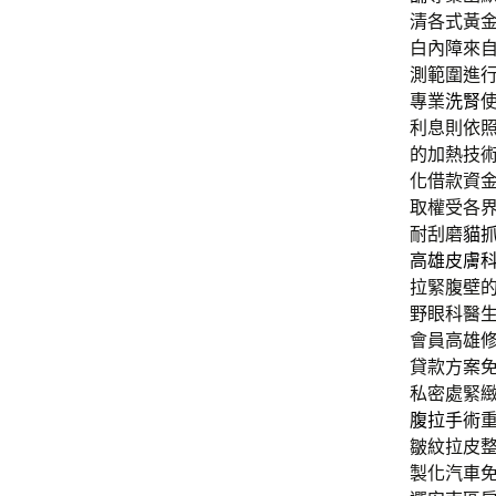
清各式黃
白內障來
測範圍進
專業
洗腎
利息則依照
的加熱技
化借款資
取權受各
耐刮磨
貓
高雄皮膚
拉緊腹壁
野眼科醫
會員高雄
貸款方案
私密處緊
腹拉手術
皺紋拉皮
製化汽車