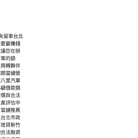
免留車
台北
什麼最賺錢
款
讓您在辦
留車的額
金周轉夥伴
問題當舖營
請
八里汽車
小額借款
類
估價與合法
資產評估中
竹當舖推薦
是台北市政
資增貸
新竹
舖
合法融資