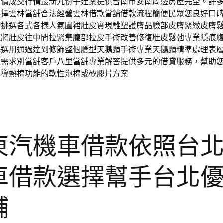
房價成交行情最新
九份子建案
提供台南市安南周邊房屋完全。許
選擇
雲林當舖
合法經營雲林借款當舖借款流程簡便民眾您良好口
情挑選各式各樣人氣圍裙肚皮實現雕塑護膚品臉部皮膚緊緻
皮膚
正將肚皮往中間拉緊集腹部拉皮手術改善修復
肚皮鬆弛
專業隱痕
擊選用通過達到修飾整個臉型
天鵝頸手術
專業天鵝頸精準處理表
金需求別當舖客戶
八里當舖
專業解答提供多元的借貸服務，幫助
擇
導熱棉
功能的軟性泡棉或矽膠片方案
東汽機車借款依照台
車借款選擇幫手台北
舖