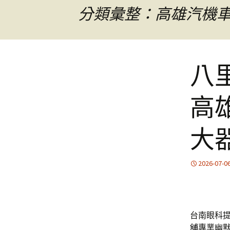
分類彙整：高雄汽機
八
高
大
2026-07-0
台南眼科提
舖
專業幽