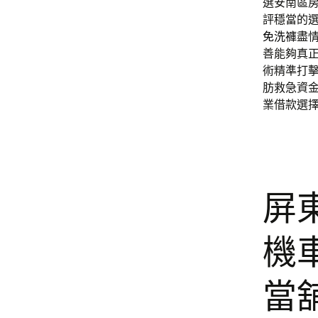
選安南區
評穩當的
免洗褲
盡
善能夠真
術精準打
肪救急資
業借款選
屏
機
當