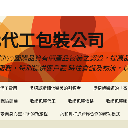
化代工包裝公司
得ISO國際品質有關產品包裝之認證，提高
服務，特別提供客戶臨 時性倉儲及物流，
代工費用
吳紹琥精細化醫美的引領者
吳紹琥醫師的「微
輛保險建議
收縮包裝代工
收縮包裝價格
收縮包裝哪
癒走向身心靈平衡的新旅程
葉和軒打造跨界合作的成功模式