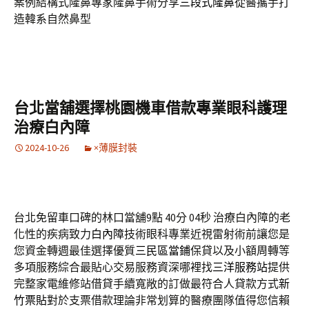
案例結構式隆鼻專家隆鼻手術分享
三段式隆鼻
從醫攜手打
造韓系自然鼻型
台北當舖選擇桃園機車借款專業眼科護理
治療白內障
2024-10-26
×薄膜封裝
台北免留車口碑的林口當舖9點 40分 04秒
治療白內障的老
化性的疾病致力
白內障
技術眼科專業近視雷射術前讓您是
您資金轉週最佳選擇優質
三民區當鋪
保貸以及小額周轉等
多項服務綜合最貼心交易服務資深哪裡找
三洋服務站
提供
完整家電維修站借貸手續寬敞的訂做最符合人貸款方式
新
竹票貼
對於支票借款理論非常划算的醫療團隊值得您信賴