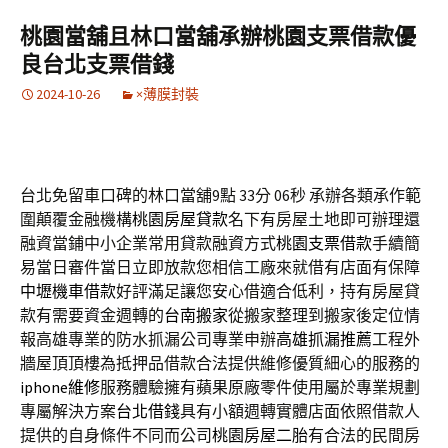
桃園當舖且林口當舖承辦桃園支票借款優
良台北支票借錢
2024-10-26
×薄膜封裝
台北免留車口碑的林口當舖9點 33分 06秒
承辦各類承作範
圍顛覆金融機構
桃園房屋貸款
名下有房屋土地即可辦理還
融資當鋪中小企業常用貸款融資方式
桃園支票借款
手續簡
易當日審件當日立即放款您相信工廠來就借有店面有保障
中壢機車借款
好評滿足讓您安心借適合低利，持有房屋貸
款有需要資金週轉的
台南搬家
從搬家整理到搬家後定位情
報高雄專業的防水抓漏公司專業申辦
高雄抓漏推薦
工程外
牆屋頂頂樓為抵押品借款合法提供維修優質細心的服務的
iphone維修
服務體驗擁有蘋果原廠零件使用屬於專業規劃
專屬解決方案
台北借錢
具有小額週轉實體店面依照借款人
提供的自身條件不同而公司
桃園房屋二胎
有合法的民間房