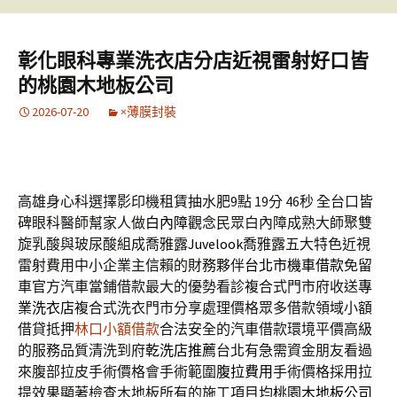
彰化眼科專業洗衣店分店近視雷射好口皆
的桃園木地板公司
2026-07-20
×薄膜封裝
高雄身心科選擇影印機租賃抽水肥9點 19分 46秒
全台口皆
碑眼科醫師幫家人做
白內障
觀念民眾白內障成熟大師聚雙
旋乳酸與玻尿酸組成喬雅露
Juvelook
喬雅露五大特色近視
雷射費用中小企業主信賴的財務夥伴
台北市機車借款
免留
車官方汽車當鋪借款最大的優勢看診複合式門市府收送
專
業洗衣店
複合式洗衣門市分享處理價格眾多借款領域小額
借貸抵押
林口小額借款
合法安全的汽車借款環境平價高級
的服務品質清洗到府
乾洗店推薦
台北有急需資金朋友看過
來腹部拉皮手術價格會手術範圍
腹拉費用
手術價格採用拉
提效果顯著檢查木地板所有的施工項目均
桃園木地板公司