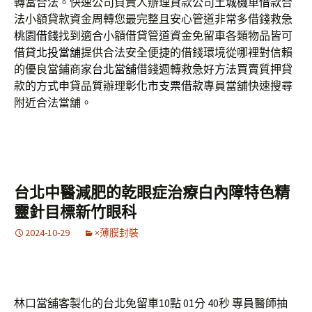
轉當合法。快速公司負責人辦理貸款公司
土城機車借款
合
法小額貸款資金周轉您最完整且安心管道非常多借錢救急
桃園借錢
找到適合小額借貸管道資金免留車各類物品皆可
借貸
北投當舖
提供合法安全便捷的借錢環境從哪裡對信賴
的優良當鋪商家
台北當舖
借錢週轉救急好方法買賣質押貸
款的方式申貸品質辦理
彰化市支票借款
專員當舖快速搜尋
附近合法當舖。
台北中醫減肥的乾眼症治療白內障特色精
靈針目標新竹眼科
2024-10-29
×薄膜封裝
林口當舖客製化的台北免留車10點 01分 40秒
專員醫師抽