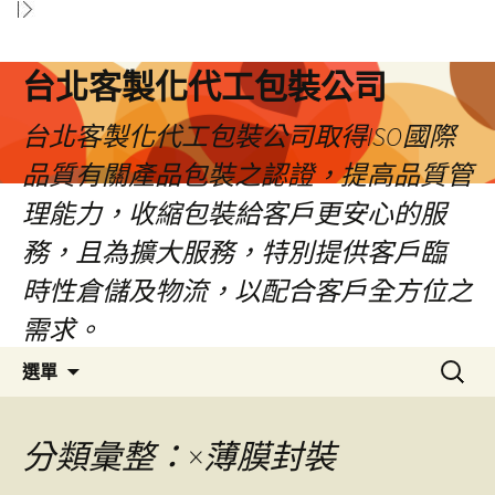
台北客製化代工包裝公司
台北客製化代工包裝公司取得ISO國際
品質有關產品包裝之認證，提高品質管
理能力，收縮包裝給客戶更安心的服
務，且為擴大服務，特別提供客戶臨
時性倉儲及物流，以配合客戶全方位之
需求。
跳
搜
選單
至
尋
內
關
容
鍵
分類彙整：×薄膜封裝
區
字: