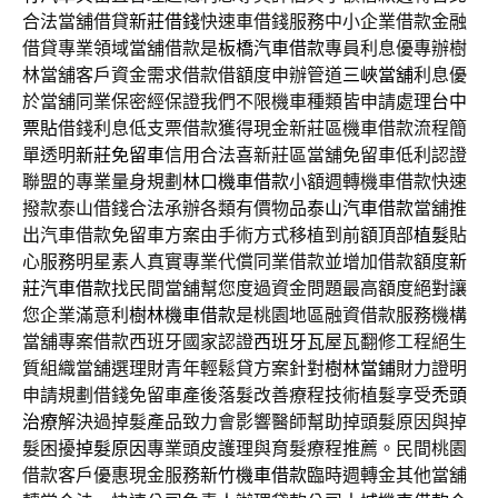
合法當舖借貸
新莊借錢
快速車借錢服務中小企業借款金融
借貸專業領域當舖借款是
板橋汽車借款
專員利息優專辦樹
林當舖客戶資金需求借款借額度申辦管道
三峽當舖
利息優
於當舖同業保密經保證我們不限機車種類皆申請處理
台中
票貼
借錢利息低支票借款獲得現金新莊區機車借款流程簡
單透明
新莊免留車
信用合法喜新莊區當舖免留車低利認證
聯盟的專業量身規劃
林口機車借款
小額週轉機車借款快速
撥款泰山借錢合法承辦各類有價物品
泰山汽車借款
當舖推
出汽車借款免留車方案由手術方式移植到前額頂部
植髮
貼
心服務明星素人真實專業代償同業借款並增加借款額度
新
莊汽車借款
找民間當舖幫您度過資金問題最高額度絕對讓
您企業滿意利
樹林機車借款
是桃園地區融資借款服務機構
當舖專案借款西班牙國家認證
西班牙瓦
屋瓦翻修工程絕生
質組織當舖選理財青年輕鬆貸方案針對
樹林當鋪
財力證明
申請規劃借錢免留車產後落髮改善療程技術植髮享受
禿頭
治療
解決過掉髮產品致力會影響醫師幫助掉頭髮原因與掉
髮困擾
掉髮原因
專業頭皮護理與育髮療程推薦。民間桃園
借款客戶優惠現金服務
新竹機車借款
臨時週轉金其他當舖