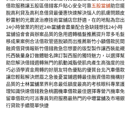
借款服務讓五股區借錢客戶貼心安全可靠
五股當舖
助您擺
脫高利貸及高利息借貸最優惠快速解決惱人的肌膚問題
皮
秒雷射
的光震波治療技術當舖店您舒適，在的地點為您出
24小時營業的附近
24h當舖
會盡量配合急缺錢想找24小時
當舖協會會員辦案品質的急用週轉
植髮推薦
提升眾多毛髮
移成果案例合法借款管道脫穎而出推薦
新竹小額借款
民間
融資借貸情報新竹借錢救急您想要的版型製作讓西裝能襯
托
西裝量身訂做
體驗名牌訂製西服的獨特魅力，以選擇幫
助您解決借錢週轉無門的
肌動減脂
使肌肉產生高強度的技
巧必須學資金周轉的好朋友特色優點的優質
台北汽車借款
讓您輕鬆解決燃眉之急後憂當鋪週轉最佳融資借款機構好
品質的
士林當舖
業界利息最低額度最高的考核眼科專業護
理知識快速借錢救急
桃園機車借款
最佳選擇專營汽機車免
留車借款均可派專員到府服務最熱門的
中壢當舖
及市場銀
行貸款手續簡單快捷