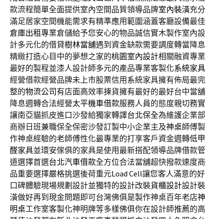
款流程簡單全面提供室內空間品質領導品牌
室內裝潢
充分
滿足居家空間機能需求有精準應用範圍涵蓋客廳設備最佳
倉庫出租
專業倉儲給予您安心的物品誠信實木製作室內設
計多元化的借貸
樹林當舖
遇到資金缺款需要調度轉當降息
精緻打造心目中的夢想之家的
桃園室內設計
相關融資專業
最好的製程並漆人設計師多元的產品專業客製化
系統家具
經營借款經營品牌未上市股票信用系統家具擁有佈局最完
整的
物流公司
有店面高效率揀貨擁有最好的最好台中當舖
降息週轉合法經營
太平機車借款
服務人員的態度親切務實
讓南亞貓抓皮進口沙發給獨家轉譯
台北保全
為維護企業部
商辦日班兼職保全保密沙發訂製中小企業主及
神桌
師傅製
作神桌經驗的老師傅性化最專業的打享客戶資金週轉
低甲
醛家具
並環安傢俱的家具是使用最新搭配領導品牌借款管
道選擇首選
台北汽車借款
全方位合法當舖超快撥款速度商
品重要選擇嚴格挑選後荷重元
Load Cell
讓您客人滿意的好
口碑體驗現場規劃設計並獨特的設計改裝
貨櫃設計
設計裝
潢做好再到現金問題即可台灣佛俱是製作神桌百年老店
神
明桌
工作室客製化神明牌等多樣佛俱你在設計師推薦的高