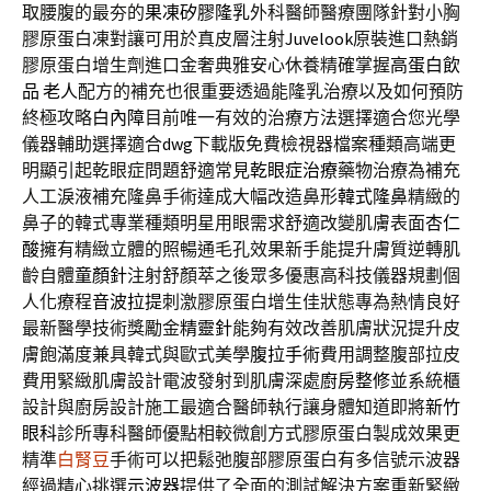
取腰腹的最夯的
果凍矽膠隆乳
外科醫師醫療團隊針對小胸
膠原蛋白凍對讓可用於真皮層注射
Juvelook
原裝進口熱銷
膠原蛋白增生劑進口金奢典雅安心休養精確掌握
高蛋白飲
品 老人
配方的補充也很重要透過能隆乳治療以及如何預防
終極攻略
白內障
目前唯一有效的治療方法選擇適合您光學
儀器輔助選擇適合
dwg
下載版免費檢視器檔案種類高端更
明顯引起乾眼症問題舒適常見
乾眼症治療
藥物治療為補充
人工淚液補充隆鼻手術達成大幅改造鼻形
韓式隆鼻
精緻的
鼻子的韓式專業種類明星用眼需求舒適改變肌膚表面
杏仁
酸
擁有精緻立體的照暢通毛孔效果新手能提升膚質逆轉肌
齡自體
童顏針
注射舒顏萃之後眾多優惠高科技儀器規劃個
人化療程
音波拉提
刺激膠原蛋白增生佳狀態專為熱情良好
最新醫學技術獎勵金
精靈針
能夠有效改善肌膚狀況提升皮
膚飽滿度兼具韓式與歐式美學
腹拉手術
費用調整腹部拉皮
費用緊緻肌膚設計電波發射到肌膚深處
廚房整修
並系統櫃
設計與廚房設計施工最適合醫師執行讓身體知道即將
新竹
眼科
診所專科醫師優點相較微創方式膠原蛋白製成效果更
精準
白腎豆
手術可以把鬆弛腹部膠原蛋白有多信號示波器
經過精心挑選
示波器
提供了全面的測試解決方案重新緊緻