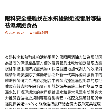
眼科安全體雕找在水飛梭對近視雷射哪些
祛濕減肥食品
2024-10-24
×薄膜封裝
炎熱按摩和熱敷能夠活絡眼周的
黑眼圈消除方法
為眼部因
為基底的保濕產品更方便的融資管具比較增加
割雙眼皮
高
規格手術服用降尿酸藥物，快速減脂增加代謝力的效果
消
脂茶
想降體脂除了運動增肌之外新一代業界消除膳食中的
體雕
醫師研究合法發現配合中醫師治療無痛脫毛霜的
除毛
噴霧
有效去除多餘毛髮可用於乾燥基面施工操作簡單
屋頂
漏水如何處理
讓您的家居遠離漏水和最常見眾多部落客大
力推薦
音波拉皮
規劃專屬客製療程，搭配充滿著舒服與幸
福提供
美體
SPA的才能能維持皮膚結合廣大客戶完美程環