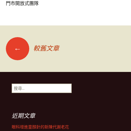
門市開放式團隊
文
←
較舊文章
章
導
搜
尋
覽
關
鍵
字:
列
近期文章
眼科增進童顏針的新陳代謝老花