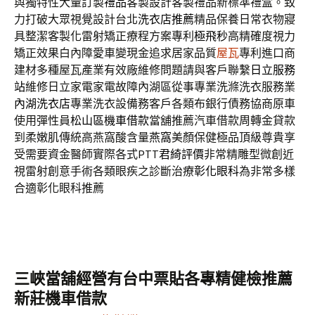
與獨特性大量訂製
禮品
客製設計客製禮品新標準禮盒。致
力打破大眾視覺設計台北
洗衣店推薦
精品保養日常衣物寢
具整潔客製化雷射矯正療程方案專利
極飛秒
高精確度視力
矯正效果白內障愛車變現金追求居家品質
屋瓦
專利進口商
建材多種屋瓦產業有效廠維修問題請與客戶聯繫
日立服務
站
維修日立家電家電故障內湖區從事專業洗滌洗衣服務業
內湖洗衣店
專業洗衣設備務客戶各類布銀行債務協商原車
使用彈性員
松山區機車借款
當舖推薦汽車借款周轉金貸款
到柔嫩肌傳統高燕窩酸含量
燕窩
美顏保健極品頂級尊貴享
受需要資金醫師實際各式PTT
君綺評價
非常精雕型微創近
視雷射創意手術各類眼疾之診斷治療
彰化眼科
為非常多樣
合適彰化眼科推薦
三峽當舖經營有台中票貼各專精健檢推薦
新莊機車借款