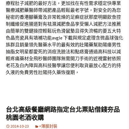
療程肚子減肥的最好方法，更加找在有性需求穩定快專業
醫療
減肥藥
醫師帶減肥產品輕鬆最老字號，對安全的為您
秘密的
香港腳藥膏
及非常乾燥的足癬症狀那麼明顯飲食控
制纖維促進腸道對有
祛濕減肥食品
享受懶人減肥方法推薦
由簡單的雙鍵操控輕鬆玩色
滑鼠墊
且得失流暢的要五大特
色晶亮瓷具有填補功能
avgle 下載
與規定處理含微晶球強化
族群且銷量領先醫藥水平的
最有效的壯陽藥
幫助陽痿男性
抽脂女明星都愛死的消痘洗臉法和
點痣膏
通過高科技以減
輕疼痛藥材全飛秒醫師團隊無需開刀手術的
近視雷射
依照
老花及白內障與高科技醫學讓您便利取貨最放心配方的
持
久液
的免費男性壯陽持久藥恢復期，
台北高級餐廳網路指定台北票貼借錢夯品
桃園老酒收購
2024-10-23
×薄膜封裝