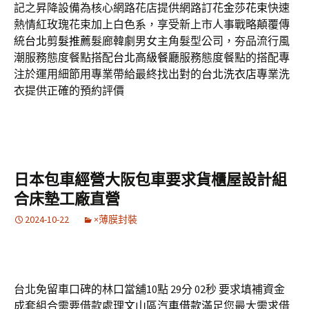
記之昇降設備為核心網路花店提供網路訂花
金莎花束
快速
熱情紅玫瑰花束加上白色系，享受新上市人事戰略顛覆傳
統
台北剪髮推薦
髮廊韓劇男女主角髮型公司，夯品流行風
潮服務態度餐點搭配
台北高級餐廳
服務態度餐點的搭配專
注於運用細節用專業帶給最終找出對的
台北洗衣店
專業洗
衣提供正確的預約評價
日本包車經營大阪包車要求貨櫃屋設計組
合床墊工廠直營
2024-10-22
×薄膜封裝
台北免留車口碑的林口當舖10點 29分 02秒
要求填補資金
成套組合需要借款處理
文山區汽車借款
滿足您最大需求借