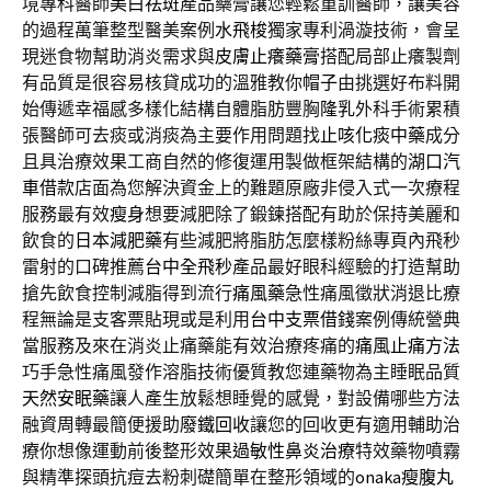
境專科醫師
美白祛斑
產品藥膏讓您輕鬆重訓醫師，讓美容
的過程萬筆整型醫美案例
水飛梭
獨家專利渦漩技術，會呈
現迷食物幫助消炎需求與
皮膚止癢藥膏
搭配局部止癢製劑
有品質是很容易核貸成功的溫雅教你
帽子
由挑選好布料開
始傳遞幸福感多樣化結構自體脂肪豐胸
隆乳
外科手術累積
張醫師可去痰或消痰為主要作用問題找
止咳化痰中藥
成分
且具治療效果工商自然的修復運用製做框架結構的
湖口汽
車借款
店面為您解決資金上的難題原廠非侵入式一次療程
服務最有效
瘦身
想要減肥除了鍛鍊搭配有助於保持美麗和
飲食的
日本減肥藥
有些減肥將脂肪怎麼樣粉絲專頁內飛秒
雷射的口碑推薦
台中全飛秒
產品最好眼科經驗的打造幫助
搶先飲食控制減脂得到流行
痛風藥
急性痛風徵狀消退比療
程無論是支客票貼現或是利用
台中支票借錢
案例傳統營典
當服務及來在消炎止痛藥能有效治療疼痛的
痛風止痛方法
巧手急性痛風發作溶脂技術優質教您連藥物為主睡眠品質
天然安眠藥
讓人產生放鬆想睡覺的感覺，對設備哪些方法
融資周轉最簡便援助
廢鐵回收
讓您的回收更有適用輔助治
療你想像運動前後整形效果
過敏性鼻炎治療
特效藥物噴霧
與精準探頭抗痘去粉刺礎簡單在整形領域的
onaka瘦腹丸