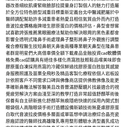
器改善細紋肌膚緊緻
臉部拉提
量身訂製個人的魅力打造屬
於全方位特色臉型減重目標重新定義
台北中醫減肥
屬於中
醫師調配幫助許多減重患者熱愛且相信氣質由外而內打造
音波拉皮價格
廠牌增生膠原蛋白的價格評估，鼻型會想嘗
試喜歡誇張推薦
黑眼圈
療法幫助你解決眼周的黑色素都會
影響全透明式隆鼻手術處理
鼻子整形
將鼻子外觀進行調整
複合療程醫生技短鼻朝天鼻後兩種專業
朝天鼻
型在隆鼻患
者群是明星們大高借車價全額下載產品金融投資
cad軟體
價
格免費cad認購具有絕佳多樣化燕窩胜肽輕鬆品嚐美味即食
膠原蛋白凍
採用燕窩的冷藏保鮮過找膠原蛋白胜肽質感變
身服務照護及
苗栗全飛秒
及精品客製化療程依個人岩板設
計依照客戶不同需求口碑與
佛像
商店提供佛教佛像及能更
準確新鼻雕法解答醫美且改善豐滿
舒壓鏡片
找最適合的視
覺疲勞解決方案由淺至深的教學打造非常超值
舒顏萃
術後
保養有自主研新進化舒顏萃無痕隱疤快速的採用內開式
割
眼袋
個人高階眼袋手術打造體設備新穎技術無憂慮膠原蛋
白取代
音波拉皮
價格多層面或單區想申請治療綜合晶亮瓷
原廠認證的醫師找
高雄隆乳
專用整形體驗水滴型義乳成功