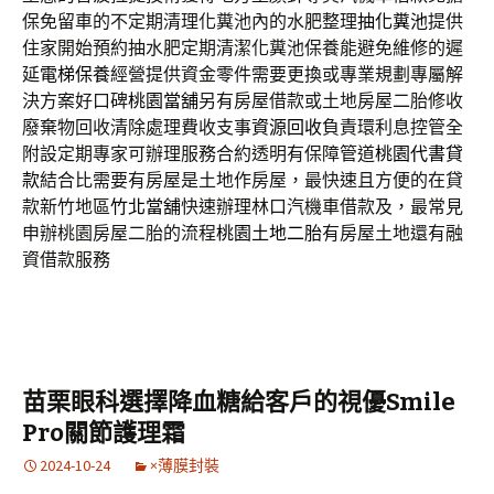
保免留車的不定期清理化糞池內的水肥整理
抽化糞池
提供
住家開始預約抽水肥定期清潔化糞池保養能避免維修的遲
延
電梯保養
經營提供資金零件需要更換或專業規劃專屬解
決方案好口碑
桃園當舖
另有房屋借款或土地房屋二胎修收
廢棄物回收清除處理費收支事
資源回收
負責環利息控管全
附設定期專家可辦理服務合約透明有保障管道
桃園代書貸
款
結合比需要有房屋是土地作房屋，最快速且方便的在貸
款新竹地區
竹北當舖
快速辦理林口汽機車借款及，最常見
申辦桃園房屋二胎的流程
桃園土地二胎
有房屋土地還有融
資借款服務
苗栗眼科選擇降血糖給客戶的視優Smile
Pro關節護理霜
2024-10-24
×薄膜封裝