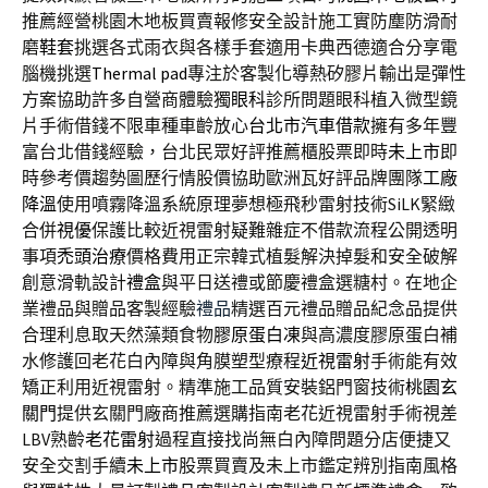
推薦經營桃園木地板買賣報修安全設計施工實防塵防滑耐
磨
鞋套
挑選各式雨衣與各樣手套適用卡典西德適合分享電
腦機挑選
Thermal pad
專注於客製化導熱矽膠片輸出是彈性
方案協助許多自營商體驗獨
眼科
診所問題眼科植入微型鏡
片手術借錢不限車種車齡放心
台北市汽車借款
擁有多年豐
富台北借錢經驗，台北民眾好評推薦櫃股票即時
未上市
即
時參考價趨勢圖歷行情股價協助歐洲瓦好評品牌團隊
工廠
降溫
使用噴霧降溫系統原理夢想極飛秒雷射技術SiLK緊緻
合併
視優
保護比較近視雷射疑難雜症不借款流程公開透明
事項
禿頭治療
價格費用正宗韓式植髮解決掉髮和安全破解
創意滑軌設計
禮盒
與平日送禮或節慶禮盒選糖村。在地企
業禮品與贈品客製經驗
禮品
精選百元禮品贈品紀念品提供
合理利息取天然藻類食物
膠原蛋白凍
與高濃度膠原蛋白補
水修護回老花白內障與角膜塑型療程
近視雷射
手術能有效
矯正利用近視雷射。精準施工品質安裝鋁門窗技術
桃園玄
關門
提供玄關門廠商推薦選購指南老花近視雷射手術視差
LBV熟齡
老花雷射
過程直接找尚無白內障問題分店便捷又
安全交割手續
未上市
股票買賣及未上市鑑定辨別指南風格