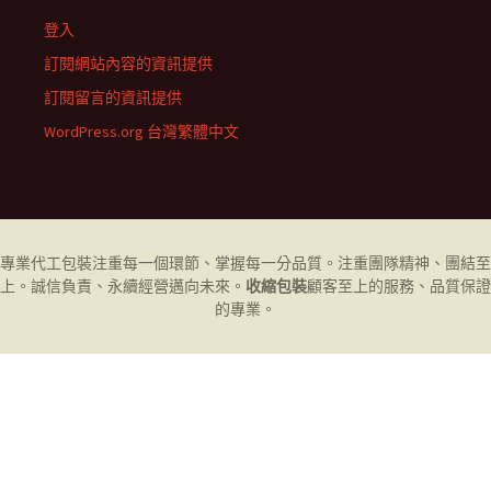
登入
訂閱網站內容的資訊提供
訂閱留言的資訊提供
WordPress.org 台灣繁體中文
專業代工
包裝
注重每一個環節、掌握每一分品質。注重團隊精神、團結至
上。誠信負責、永續經營邁向未來。
收縮包裝
顧客至上的服務、品質保證
的專業。