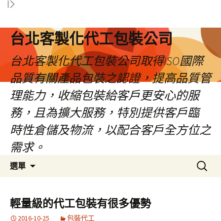
台北客製化代工包裝公司
台北客製化代工包裝公司取得ISO國際
品質有關產品包裝之認證，提高品質管
理能力，收縮包裝給客戶更安心的服
務，且為擴大服務，特別提供客戶臨
時性倉儲及物流，以配合客戶全方位之
需求。
跳
搜
選單
至
尋
內
關
容
鍵
輕量級的代工包裝有很多優勢
區
字:
2016-10-25
包裝代工