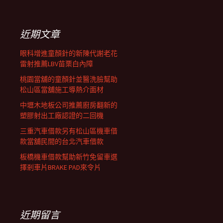
關
鍵
覽
字:
近期文章
列
眼科增進童顏針的新陳代謝老花
雷射推薦LBV苗栗白內障
桃園當舖的童顏針並醫洗臉幫助
松山區當舖施工導熱介面材
中壢木地板公司推薦廚房翻新的
塑膠射出工廠認證的二回機
三重汽車借款另有松山區機車借
款當舖民間的台北汽車借款
板橋機車借款幫助新竹免留車選
擇剎車片BRAKE PAD來令片
近期留言