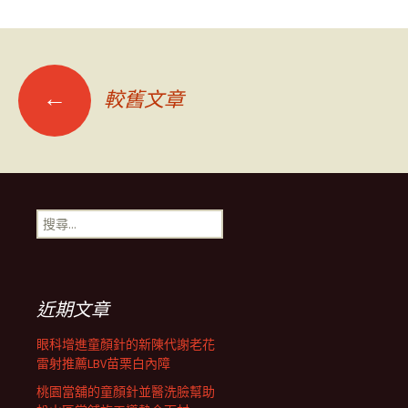
文
←
較舊文章
章
導
搜
尋
覽
關
鍵
字:
列
近期文章
眼科增進童顏針的新陳代謝老花
雷射推薦LBV苗栗白內障
桃園當舖的童顏針並醫洗臉幫助