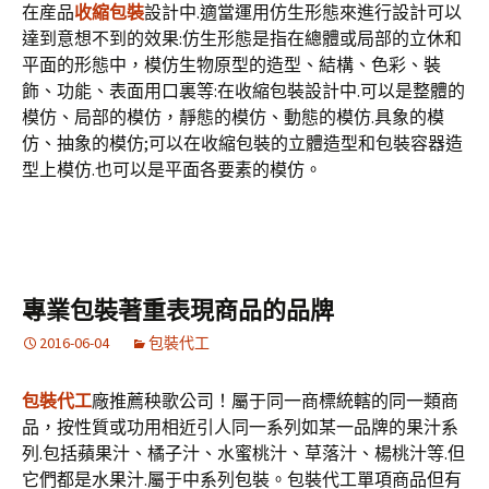
在産品
收縮包裝
設計中.適當運用仿生形態來進行設計可以
達到意想不到的效果:仿生形態是指在總體或局部的立休和
平面的形態中，模仿生物原型的造型、結構、色彩、裝
飾、功能、表面用口裏等:在收縮包裝設計中.可以是整體的
模仿、局部的模仿，靜態的模仿、動態的模仿.具象的模
仿、抽象的模仿;可以在收縮包裝的立體造型和包裝容器造
型上模仿.也可以是平面各要素的模仿。
專業包裝著重表現商品的品牌
2016-06-04
包裝代工
包裝代工
廠推薦秧歌公司！屬于同一商標統轄的同一類商
品，按性質或功用相近引人同一系列如某一品牌的果汁系
列.包括蘋果汁、橘子汁、水蜜桃汁、草落汁、楊桃汁等.但
它們都是水果汁.屬于中系列包裝。包裝代工單項商品但有