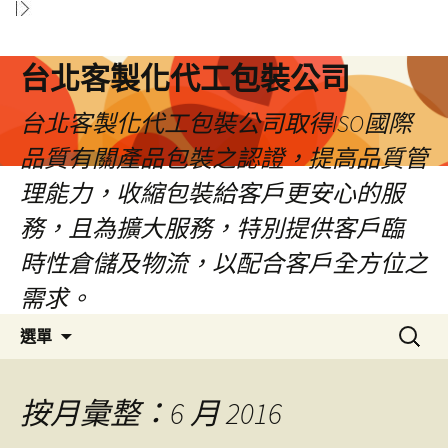
台北客製化代工包裝公司
台北客製化代工包裝公司取得ISO國際
品質有關產品包裝之認證，提高品質管
理能力，收縮包裝給客戶更安心的服
務，且為擴大服務，特別提供客戶臨
時性倉儲及物流，以配合客戶全方位之
需求。
跳
搜
選單
至
尋
內
關
容
鍵
按月彙整：6 月 2016
區
字: