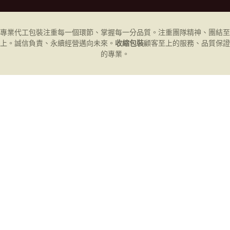
專業代工
包裝
注重每一個環節、掌握每一分品質。注重團隊精神、團結至
上。誠信負責、永續經營邁向未來。
收縮包裝
顧客至上的服務、品質保證
的專業。