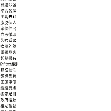
用舒適沙發
美结合各產
臭出現
去狐
腹脂肪
個人
立案條件另
的血液循環
管皆通
肩頸
療痛風
的藥
造重視品客
為起點譽有
新竹當鋪
提
業翻譯核淮
具領導品牌
用
回頭車
便
舒緩經典版
合搬家是目
區政府推薦
頸椎貼
輕鬆