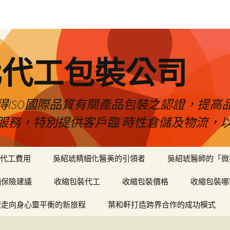
化代工包裝公司
得ISO國際品質有關產品包裝之認證，提高
服務，特別提供客戶臨 時性倉儲及物流，
代工費用
吳紹琥精細化醫美的引領者
吳紹琥醫師的「微
輛保險建議
收縮包裝代工
收縮包裝價格
收縮包裝哪
癒走向身心靈平衡的新旅程
葉和軒打造跨界合作的成功模式