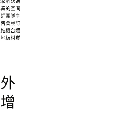
玩家解決為
專業的空間
醫師團隊享
家
皆會簽訂
主推機台類
的地板材質
除外
大增