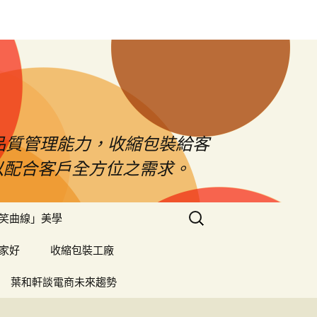
品質管理能力，收縮包裝給客
以配合客戶全方位之需求。
搜
笑曲線」美學
尋
關
家好
收縮包裝工廠
鍵
字:
葉和軒談電商未來趨勢