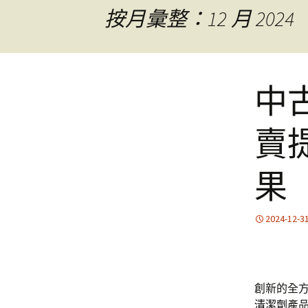
按月彙整：12 月 2024
中
賣
果
2024-12-3
創新的全
清潔劑
產