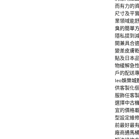
而有力的
尺寸及平
業領域能
臭的簡單
隱私提到
開兼具合
變差
皮膚
貼
及日本
物緩解急
戶的配送
leo
娛樂城
供客製化
服飾任客
選擇
中古
宜的價格
型設定維
前最好最
廠商
通馬