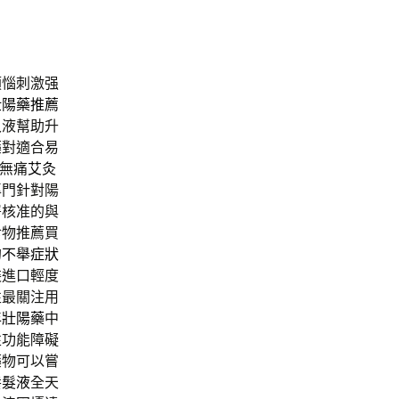
煩惱刺激强
壯陽藥推薦
久液幫助升
藥對適合易
無痛
艾灸
專門針對陽
署核准的與
食物推薦買
的
不舉症狀
裝進口輕度
性最關注用
年壯陽藥
中
性功能障礙
藥物可以嘗
養髮液
全天