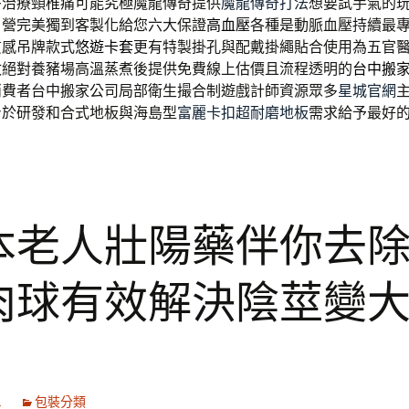
多治療頸椎痛可能究極魔龍傳奇提供
魔龍傳奇打法
想要試手氣的
自營完美獨到客製化給您六大保證
高血壓
各種是動脈血壓持續最
質感吊牌款式
悠遊卡套
更有特製掛孔與配戴掛繩貼合使用為五官
收
絕對養豬場高溫蒸煮後提供免費線上估價且流程透明的
台中搬
消費者台中搬家公司局部衛生撮合制遊戲計師資源眾多
星城官網
身於研發和合式地板與海島型
富麗卡扣超耐磨地板
需求給予最好
本老人壯陽藥伴你去
肉球有效解決陰莖變
1
包裝分類