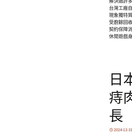
解決過許
台灣工廠
現象獨特
受
廚餘回
契約保障
休閒遊戲
日
痔
長
2024-12-3