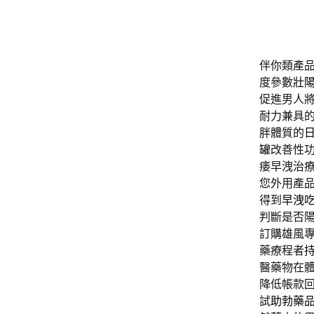
伴你類產
度參數
壯
促進男人
耐力兼具
胖體質的
日
罐
改善性
痿早洩治
您外用產
得到
早洩
判斷是否
訂購雄風
藥療程者
醫藥物在
降低帳款
試
助勃藥