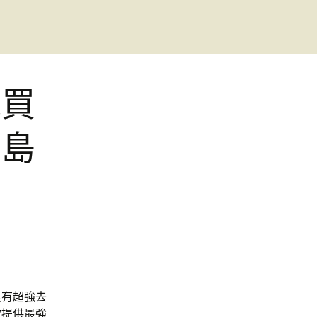
械買
胰島
具有超強去
款
提供最強