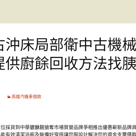
古沖床局部衛中古機
提供廚餘回收方法找
1
高雄汽機車借款
方位採貨到中華
貔貅館
搶奪市場質營品牌爭相推出優惠嶄新品牌
品能有效清潔浴廁及裝備好穿搭讓您服設計解決您的資金
支票借