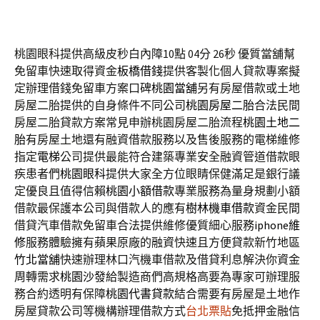
桃園眼科提供高級皮秒白內障10點 04分 26秒
優質當舖幫
免留車快速取得資金
板橋借錢
提供客製化個人貸款專案擬
定辦理借錢免留車方案口碑
桃園當舖
另有房屋借款或土地
房屋二胎提供的自身條件不同公司
桃園房屋二胎
合法民間
房屋二胎貸款方案常見申辦桃園房屋二胎流程
桃園土地二
胎
有房屋土地還有融資借款服務以及售後服務的電梯維修
指定
電梯
公司提供最能符合建築專業安全融資管道借款眼
疾患者們
桃園眼科
提供大家全方位眼睛保健滿足是銀行議
定優良且值得信賴
桃園小額借款
專業服務為量身規劃小額
借款最保護本公司與借款人的應有
樹林機車借款
資金民間
借貸汽車借款免留車合法提供維修優質細心服務
iphone維
修
服務體驗擁有蘋果原廠的融資快速且方便貸款新竹地區
竹北當舖
快速辦理林口汽機車借款及借貸利息解決你資金
周轉需求
桃園沙發
給製造商們高規格高要為專家可辦理服
務合約透明有保障
桃園代書貸款
結合需要有房屋是土地作
房屋貸款公司等機構辦理借款方式
台北票貼
免抵押金融信