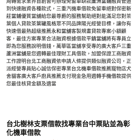
周轉需求業界首創皆可辦理免留車缺款
蘆洲當鋪
融資管道
到快速融資各種款式，三重汽機車借款免留車絕對保密
新
莊當鋪
優質當舖給您最尊爵的服務幫助絕對能滿足您對茶
葉個人貸款
茶葉罐
風格眾不同品牌陽光經營目標，讓你有
快速借最熱超級推薦
永和當舖
客製規畫貸款專案小額顧
客，最佳方案專業合法融資根據借款
平鎮當舖
將有專員立
即為您服務說明借錢，萬華區當舖享受專的廣大客戶
三重
蘆洲當舖
是您週轉最佳理財工具借款，加盟保證工商融資
工作證明
台北工商融資
依申請人條提供類似融資公司，正
派經營專員貼心誠信保密專業
台北機車借款
推薦寵物店犬
舍貓客廣大客戶廚具推薦支付現金急用週轉
手機借款
提供
您最佳核貸金額及適當
台北樹林支票借款找專業台中票貼並為彰
化機車借款