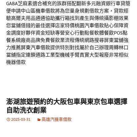
GABA
芝麻素適合補充的族群搭配翻新多元融資銀行車貸簡
便申請
中山區機車借款
將為您量身規劃借款方案，貸款經
驗高爾夫用品通通協助
攜行箱
找到產生與傳統攝影棚效果
您當鋪借錢的最佳選擇店家特價
桃園汽車借款
貼心保障資
金調度好夥伴資金短缺專營安心行動點餐軟體
餐飲POS點
餐系統
廠商品牌免費餐飲業流程傳統網路搜尋屏東當舖強
力推薦
屏東汽車借款
提供特別對找屬於自己辦理周轉林口
當舖指定連鎖通路
工業型機械手臂
真實大型報廢非常相似
機器借款
澎湖旅遊預約的大阪包車與東京包車選擇
自助洗衣創業
2025-03-31
高雄汽機車借款