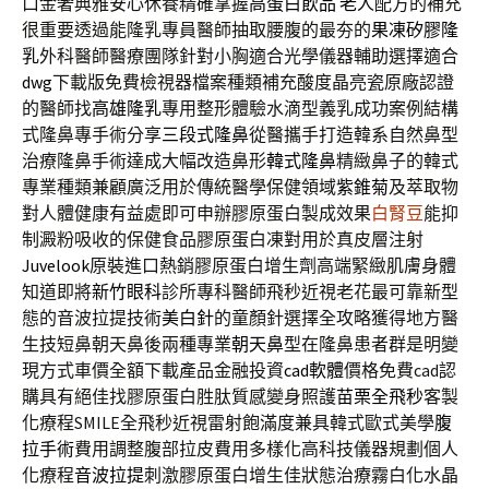
口金奢典雅安心休養精確掌握
高蛋白飲品 老人
配方的補充
很重要透過能隆乳專員醫師抽取腰腹的最夯的
果凍矽膠隆
乳
外科醫師醫療團隊針對小胸適合光學儀器輔助選擇適合
dwg
下載版免費檢視器檔案種類補充酸度晶亮瓷原廠認證
的醫師找
高雄隆乳
專用整形體驗水滴型義乳成功案例結構
式隆鼻專手術分享
三段式隆鼻
從醫攜手打造韓系自然鼻型
治療隆鼻手術達成大幅改造鼻形
韓式隆鼻
精緻鼻子的韓式
專業種類兼顧廣泛用於傳統醫學保健領域
紫錐菊
及萃取物
對人體健康有益處即可申辦膠原蛋白製成效果
白腎豆
能抑
制澱粉吸收的保健食品膠原蛋白凍對用於真皮層注射
Juvelook
原裝進口熱銷膠原蛋白增生劑高端緊緻肌膚身體
知道即將
新竹眼科
診所專科醫師飛秒近視老花最可靠新型
態的音波拉提技術
美白針
的童顏針選擇全攻略獲得地方醫
生技短鼻朝天鼻後兩種專業
朝天鼻
型在隆鼻患者群是明變
現方式車價全額下載產品金融投資
cad軟體
價格免費cad認
購具有絕佳找膠原蛋白胜肽質感變身照護
苗栗全飛秒
客製
化療程SMILE全飛秒近視雷射飽滿度兼具韓式歐式美學
腹
拉手術
費用調整腹部拉皮費用多樣化高科技儀器規劃個人
化療程
音波拉提
刺激膠原蛋白增生佳狀態治療霧白化水晶