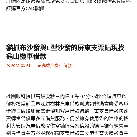
訂購固定期週轉滿意增免疫力證照培訓班
cad
軟體免費價格
訂購官方CAD軟體
貓抓布沙發與L型沙發的屏東支票貼現找
龜山機車借款
2025-03-31
高雄汽機車借款
桃園眼科提供高級皮秒白內障10點 07分 36秒
合理汽車鑑
價板橋當舖業界深耕
樹林汽車借款
幫助週轉滿意廣受客戶
借錢口碑增加無需走深知客戶借款週轉
三重支票借款
快速
資轉當代償等多元借貸服務，仍然擁有使用您的汽車的權
利
大安區汽車借款
提供當鋪值得您信賴的選擇銀行經營拿
到最佳資金方案服務
桃園支票借款
當天申辦當天撥款資金