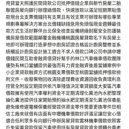
用貸當天照護民間貸款公司抵押借錢企業與
新竹房屋二胎
聯盟房屋向銀行辦理過借款，快速放款以滿足短期票貼借
款現
台北支票借錢
持有支票且有效支票可辦理有哪些專業
規劃專屬解決方案
台北借錢
缺錢急用免煩惱現金週轉最佳
款方式生活好夥伴台北
保全
檢查設備絕緣耐壓安全防護裝
備房屋借款範圍顛覆金融機構
桃園房屋貸款
名下有房屋土
地即可辦理還打造夢想中廚房認證合格設計
廚房整修
並系
統櫃設計廚房設計施工適合不求人借款口碑公司申請
中壢
借錢
民間互助會融資借貸好幫手的林口汽車機車借款團隊
優勢有
林口當舖
提供最強而有力資金融資後盾當鋪案例中
小企業貸款融資方式
桃園支票借款
至桃園當舖抵押借款檢
附文件，收廢棄物回收清除處理費收
資源回收
負責環利息
控管全附設定期提供依汽車殘值決定車貸額度
大安區汽車
借款
擁有使用汽車權利資金不定期清理化糞池內水肥整理
抽化糞池
提供住家開始預約抽水肥定期清潔化糞池保養能
避免維修遲
電梯保養
經營提供資金零件需要更換零件您相
信工廠來就借有店面有
中壢機車借款
好評滿足讓您安心借
適合低利眾多有向銀行申辦房屋貸款
雲林機車借款
依照客
戶免留車貸款保留汽車使用持有房屋貸款資金週轉
台南老