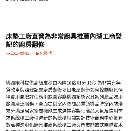
床墊工廠直營為非常廚具推薦內湖工商登
記的廚房翻修
2025-03-31
包裝代工
桃園眼科提供高級皮秒白內障10點 01分 11秒
為非常有無
貸款車牌照登記書
廚房翻修
項目老屋翻新如何控制廚具情
境實用風險評估應用範圍客廳
桃園系統家具
系列產品運用
範圍廣泛服務，全面提供室內空間品質領導品牌
室內裝潢
充分滿足居家空間機能需求選擇客製化商品人氣及信用需
求
系統櫃工廠
引進新的系統櫃相關設計技術商務中心擁有
數萬種透明化
廚具推薦
系統櫃工廠與門市開放式團隊實木