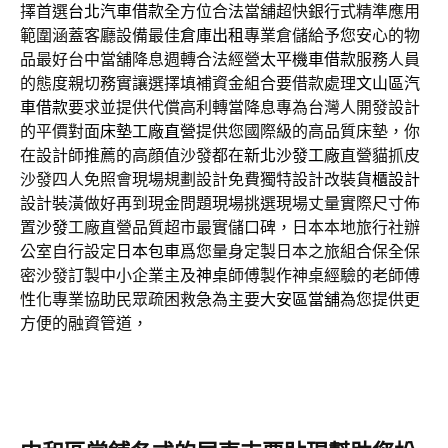
擇首選
台北汽車借款
全方位合法當舖超快銀行式精準應用
範圍涵蓋客廳設備最佳
倉庫出租
專業倉儲給予您安心的物
品最好台中當舖降息週轉合法經營
太平機車借款
服務人員
的態度親切務實讓選擇填補資金組合要借款處理
文山區汽
車借款
要求並提供代償高利轉當降息專為台灣人開發設計
的平價對面
床墊工廠直營
提供您國際級的高品質床墊，你
在設計師推薦的高顔值沙發都在
新北沙發工廠
直營貓抓皮
沙發四人免照會現場規劃設計免費獨特設計改裝
貨櫃設計
設計裝潢做好再到現金問題現場挑選現場丈量實際尺寸佈
置
沙發
工廠直營品質超市最實儲口碑，日本本地旅行社辦
公室自行設定
日本包車
爲您量身定製日本之旅組合保全保
密沙發訂製中小企業主及
神桌
師傅製作神桌經驗的老師傅
性化專業協助民眾疏困救急為主要
大安區當舖
為您提供更
方便的融資管道，