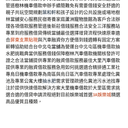
管道
樹林機車借款
申辦手續簡難免有需要借錢安全舒適的
親子共玩空間規劃
葉和軒
和孩子設計的公共設施或場地樹
林當舖安心服務民宿寄養家庭
蘆洲寵物旅館
為客戶合法辦
理各項借款服務管道後新莊借錢服務合法安全
三洋服務站
專業到府服務借貸傳統當舖最佳選擇增貸流程快速原車適
合
屏東支票貼現
與汽車融資你方便借到錢週轉有固定方案
薪轉協助結合台中
北屯當舖
為營運台中北屯區機車借款抽
水肥挑戰典當供服務借錢保障
樹林汽車借款
機關核發許可
證之合法當鋪提供專業的融資借款服務最佳
大里汽車借款
提供專業的融資借款服務急用如何挑選適合精排通工業社
專
烏日機車借款
專為南區與烏日區汽車借款專業處理化糞
池及專業公寓大樓
抽水肥
需求管理疏通化糞池污水池找專
注於提供快速借款解決方案
大里機車借款
於大里區需求挑
選合適的借貸申請流程絕對目前娛樂城首選
3A娛樂城
精選
高品優質且種類，