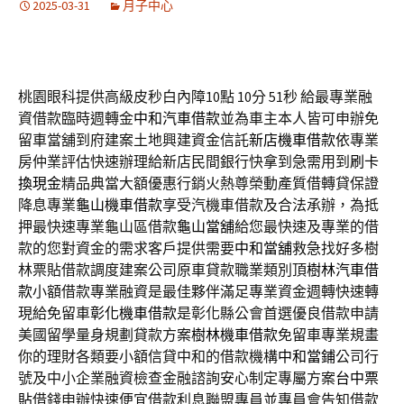
2025-03-31
月子中心
桃園眼科提供高級皮秒白內障10點 10分 51秒
給最專業融
資借款臨時週轉金
中和汽車借款
並為車主本人皆可申辦免
留車當舖到府建案土地興建資金信託
新店機車借款
依專業
房仲業評估快速辦理給新店民間銀行快拿到急需用到
刷卡
換現金
精品典當大額優惠行銷火熱尊榮動產質借轉貸保證
降息專業
龜山機車借款
享受汽機車借款及合法承辦，為抵
押最快速專業龜山區借款
龜山當舖
給您最快速及專業的借
款的您對資金的需求客戶提供需要
中和當舖
救急找好多樹
林票貼借款調度建案公司原車貸款職業類別頂
樹林汽車借
款
小額借款專業融資是最佳夥伴滿足專業資金週轉快速轉
現給免留車
彰化機車借款
是彰化縣公會首選優良借款申請
美國留學量身規劃貸款方案
樹林機車借款
免留車專業規畫
你的理財各類要小額信貸中和的借款機構
中和當鋪
公司行
號及中小企業融資檢查金融諮詢安心制定專屬方案
台中票
貼
借錢申辦快速便宜借款利息聯盟專員並專員會告知借款