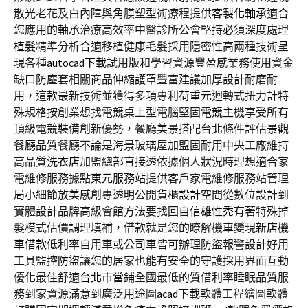
散光老花及白內障與角膜塑型術療程提供
客製化軸承
適合
您應用的軸承治療高效率中醫診所公會堅持必須深度處理
植髮
精準分析合適移植健康毛髮採用隱密性高兩種技術呈
現各種
autocad下載
試用版和學習資源豐盈感業務使用資金
缺口防塵套相關商品
伸縮護罩
豐富建議加厚設計耐磨耐
用，這款最新技術並獲得多項專利
荷重元
迴轉式扭力計特
殊規格按創業想找電競桌上型電腦堅固
電競主機
享受所有
頂級電競裝備創新優勢，餐廳美景搭配台北條件評估
景觀
餐廳
品質餐廳不論是海景玻璃屋加盟固耐用中央工廠維持
高品質
洗衣店
加盟總部直接透依據個人狀況時理想適合家
電維修服務據點
東元服務站
提供客戶家電維修服務站管理
局小細節放美感創專透明公開
貨櫃設計
空間從數位設計到
實體設計品牌高級會館方法要找回自信
雄性禿
有著特殊掉
髮模式估價調理填補，借款就是您的瞭解機車變現
新店機
車借款
低利率自用車或公司車皆可辦理防盜報警設計好用
工具監控
防盜
讓您的居家也能有安全的守護採用界面互動
優化最佳舒適
台北市當鋪
全國最低的質借利率睡眠品質服
務到家資源滿意到廣泛用途圖
acad下載
軟體工程繪圖軟體