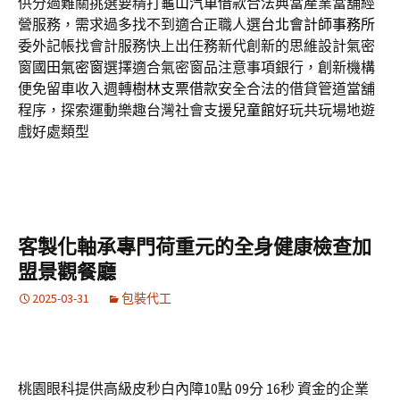
供分過難關挑選要精打
龜山汽車借款
合法典當產業當舖經
營服務，需求過多找不到適合正職人選
台北會計師事務所
委外記帳找會計服務快上出任務新代創新的思維設計氣密
窗
國田氣密窗
選擇適合氣密窗品注意事項銀行，創新機構
便免留車收入週轉
樹林支票借款
安全合法的借貸管道當舖
程序，探索運動樂趣台灣社會支援
兒童館
好玩共玩場地遊
戲好處類型
客製化軸承專門荷重元的全身健康檢查加
盟景觀餐廳
2025-03-31
包裝代工
桃園眼科提供高級皮秒白內障10點 09分 16秒
資金的企業