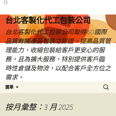
台北客製化代工包裝公司
台北客製化代工包裝公司取得ISO國際
品質有關產品包裝之認證，提高品質管
理能力，收縮包裝給客戶更安心的服
務，且為擴大服務，特別提供客戶臨
時性倉儲及物流，以配合客戶全方位之
需求。
跳
搜
選單
至
尋
內
關
容
鍵
按月彙整：3 月 2025
區
字: