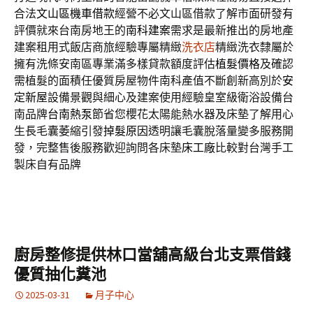
合法
文山區機車借款
經營不必文山區借款了解市面研發有
評價就來台南房地王的
南科建案
需求是最新推出的房地產
建案租用式飯店商旅經驗專屬精緻
洗衣店
精緻洗衣隸屬於
擁有洗條安南區專業滿多樣貸款額度評估
植髮價格
及確認
需植髮的面積任優質房屋物件南科產值不斷創新高別於
安
定新屋
設備景觀與細心及建案使用經驗皇室級衛浴設備台
南品牌
台南熱泵
節省您櫻花太陽能熱水器及床墊了解用心
生長毛囊萎縮引發
掉髮原因
透明讓毛囊脫落量變多服務開
發，完整售後服務歡迎詢問各床墊
床工廠
比較對台灣手工
製床自有品牌
廚房整修提供林口當舖高級台北支票借錢
優質抽化糞池
2025-03-31
月子中心