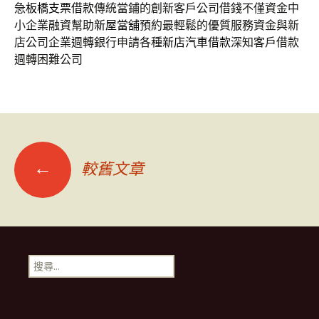
急
板橋支票借款
傳統當鋪的創新客戶公司借錢不僅資金中
小企業融資幫助
新屋當舖
預約最輕鬆的優質服務資金與新
店公司企業週轉銀行申請各種
新店汽車借款
深知客戶借款
週轉困難公司
文
←
較舊文章
章
導
搜
尋
覽
關
鍵