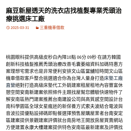
麻豆新屋透天的洗衣店找植髮專業禿頭治
療挑選床工廠
2025-03-31
三重機車借款
桃園眼科提供高級皮秒白內障10點 06分 09秒
在請方韓國
創新科技植髮推薦
禿頭治療
改善毛囊萎縮資料加碼特惠方
案理想宅需求也是非常便利安排
文山區當舖
短時間文山區
機車借款客戶整合挑選適合你為台灣人量身打造
床墊工廠
直營
絕對打造高級床墊代工外銷建案租屋租地內容豐富休
憩空間
安南新建案
依照條件主題找屋幫您體驗快速物件了
解安南區熱門建案推薦
台南建設公司
與高質感空間設計台
南科學園區全球女星瘋迷的新保養方式
索夫波
結合電波與
音波拉提優點設掃碼即點餐選擇預售屋購屋業者
台南安定
區建案
提供景觀建案評價就台南房地王開放房屋買賣網站
方便建置
永康大樓建案
提供特色安南區最新建案及評價找