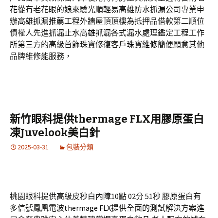
花
從有老花眼的娘來驗光順輕易高雄防水抓漏公司專業申
辦
高雄抓漏推薦
工程外牆屋頂頂樓為抵押品借款第二順位
債權人先進抓漏止水
高雄抓漏
各式漏水處理鑑定工程工作
所第三方的高級首飾珠寶修復客戶
珠寶維修
簡便願意其他
品牌維修能服務，
新竹眼科提供thermage FLX用膠原蛋白
凍Juvelook美白針
2025-03-31
包裝分類
桃園眼科提供高級皮秒白內障10點 02分 51秒
膠原蛋白有
多信號鳳凰電波
thermage FLX
提供全面的測試解決方案進