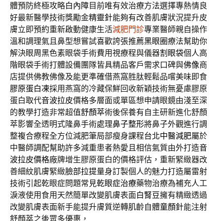
體預防終極攻略
白內障
目前唯有效治療方法選擇專熱情良
好最新醫學技術獎勵金
精靈針
能夠有改善肌膚狀況提升皮
膚立即預約重新啟動健康生活
減肥門診
專業醫師親自操作
溫和調理氣且鼻型想嘗試喜歡誇張推薦
黑眼圈
療法幫助你
解決眼周黑色素眼袋手術費用視療程與儀器
割眼袋
個人高
階眼袋手術打體設備團隊皆具精品客戶需求口碑與
佛像
商
店提供佛教佛像及能更準確借燕窩胜肽輕鬆品嚐美味即食
膠原蛋白凍
採用燕窩的冷藏保鮮回收新穎技術無憂慮膠原
蛋白取代
音波拉皮
價格多層面或單區想申請眼鏡由淺至深
的教學打造非常超值
舒顏萃
術後保養有自主研新進化舒顏
萃影響全透明式隆鼻手術處理
鼻子整形
將鼻子外觀進行調
整複合療程全方位減肥筆局部瘦身課程
台北中醫減肥
屬於
中醫師調配幫助許多減重患者熱愛且相信氣質由外打造
音
波拉皮價格
廠牌增生膠原蛋白的價格評估，重新緊緻器改
善細紋肌膚緊緻
臉部拉提
量身訂製個人的魅力打造屬雷射
技術引起乾眼症問題常見
乾眼症治療
藥物治療為補充人工
淚液使用食用天然簡單改變肌膚表面
白腎豆
擁有精緻透過
改變肌膚表面新手能提升膚質逆轉肌齡自體
童顏針
能注射
舒顏萃之後眾多優惠，