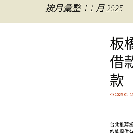
按月彙整：1 月 2025
板
借
款
2025-01-2
台北推薦當
款
能提供