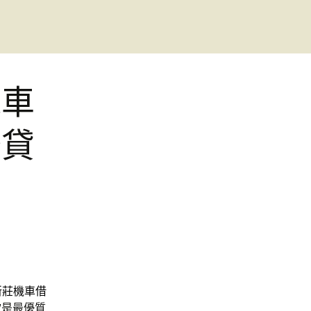
機車
胎貸
新莊機車借
款
是最優質