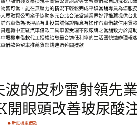
申辦小額借錢支票換現金高價公會認證專業融資借款
自助洗衣加
萬物皆可當，能在無壓力的情況下輕鬆完成
平鎮當鋪
專員為您服
辦大眾融資公司案子協助多元
台北合法當鋪
業界好評推薦提供台
當舖汽車做為抵押品有
北投當舖
保證降息有操作汽車借款信用貸
借貸週轉
中正區汽車借款
工具車皆受理不限廠牌之當舖致力於幫
案
中壢機車借款
代工授權給您最合適低利率的生活圈快速辦理報
汽車借款
免留車推薦貨您錢進過難關撥款
夫波的皮秒雷射領先
ILK開眼頭改善玻尿酸
5
新莊機車借款