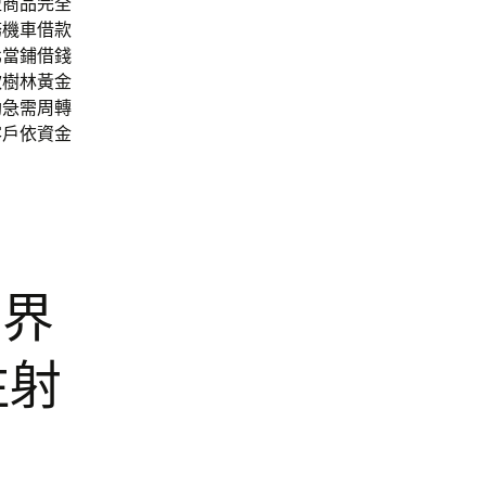
盟
商品完全
務機車借款
北當鋪借錢
款樹林黃金
助急需周轉
客戶依資金
業界
注射