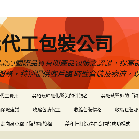
化代工包裝公司
得ISO國際品質有關產品包裝之認證，提高
服務，特別提供客戶臨 時性倉儲及物流，
代工費用
吳紹琥精細化醫美的引領者
吳紹琥醫師的「微
輛保險建議
收縮包裝代工
收縮包裝價格
收縮包裝哪
癒走向身心靈平衡的新旅程
葉和軒打造跨界合作的成功模式