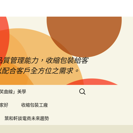
品質管理能力，收縮包裝給客
以配合客戶全方位之需求。
搜
笑曲線」美學
尋
關
家好
收縮包裝工廠
鍵
字:
葉和軒談電商未來趨勢