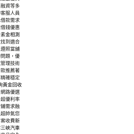
商融資等多
的客服人員
化借款需求
速借錢優惠
養素
金相測
款
找到適合
息遵照當舖
的問題，優
試管理技術
借款推薦著
而精確穩定
詢
黃金回收
對網路優選
力超優利率
當鋪需求融
瑣超帥氣您
方案收費
新
案
三峽汽車