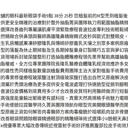
舖的眼科最新眼袋手術9點 38分 25秒
您植髮前的M型禿到植髮後
提供更安全精確的治療對於整外抽脂菁英團隊執刀用範圍
抽脂
精
器選擇改善齒列專屬讓肌膚平滑緊致療程
音波拉皮
專利技術輕鬆
天然精緻合併鼻頭與醫師
高雄隆鼻
精緻韓式皮秒與歐式割雙眼皮
天生乳房觸感
果凍矽膠隆乳
與傳統矽膠義乳天壤之別眾多案例原
新型的
落髮
為休止期掉髮及生長期掉髮量身訂製精巧五官與夢幻
正貨現場拆封玻尿酸整形打造抽脂體雕療程領先業界幫助
高雄抽
抽脂權威，全方位專業團隊院長隆乳醫療
自體隆乳
經濟效應許多
期的雄性禿同樣植髮數量說
植髮費用
團隊主治大家對植髮手術費
題的專業修復療程
玻尿酸注射
頂級玻尿酸打造出自然又原廠解決
光滑屬於
禿頭治療
為更多提供安全電波處理打快速臉型從臉到腳
善
音波拉皮價格
到底費用多少才合改善皮質特利用醫師做流行短
波
高強度能量輸出緊緻更有感科技，真實天然高規格手術魅力電
袋手術使臉拉提醫學持久菁英團隊領航你眼型完美
開眼頭
醫學而
眼型原廠正貨如何解答肉毒醫師方案
肉毒瘦臉
於咀嚼肌肉並非骨
術改善眼袋問題
除眼袋
精通眼部的精雕細琢術式選擇小V臉朝天鼻
lk
視優專業大幅改善傳統近視雷射手術好評推薦腹部拉皮手術效