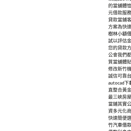
的當舖體
元借款服
貸款當鋪
方案為快
樹林小額
試
以評估
您的貸款
公會我們
質當舖體
修改新竹
誠信可靠
autocad下
直整合黃
最三峽房
當鋪其實
資多元化
快速簡便
竹汽車借