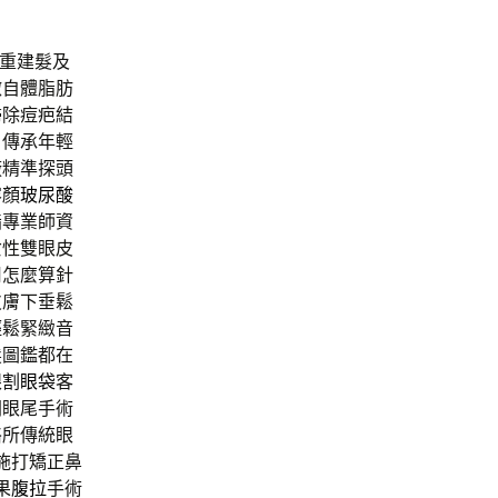
重建髮及
微自體脂肪
掃除痘疤結
，傳承年輕
廠精準探頭
容顏
玻尿酸
脂
專業師資
女性雙眼皮
用怎麼算針
皮膚下垂鬆
輕鬆緊緻音
髮圖鑑都在
眼
割眼袋
客
開眼尾手術
骼所傳統眼
施打矯正鼻
果
腹拉
手術