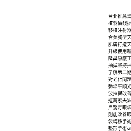
台北推薦當
植髮價錢
移植注射
合美胸型
肌膚打造
升級使用
隆鼻
原廠
抽掉堅持
了解第二
對老化問
弛您平順
波拉提改
這篇
索夫
戶驚奇眼
則能改善
袋轉移手
整形手術
si