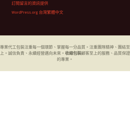
訂閱留言的資訊提供
WordPress.org 台灣繁體中文
專業代工
包裝
注重每一個環節、掌握每一分品質。注重團隊精神、團結至
上。誠信負責、永續經營邁向未來。
收縮包裝
顧客至上的服務、品質保證
的專業。