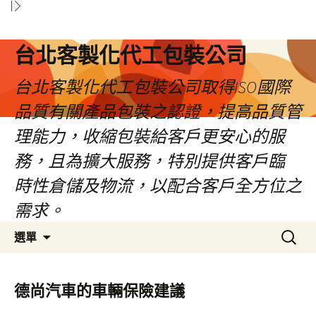
台北客製化代工包裝公司
台北客製化代工包裝公司取得ISO國際
品質有關產品包裝之認證，提高品質管
理能力，收縮包裝給客戶更安心的服
務，且為擴大服務，特別提供客戶臨
時性倉儲及物流，以配合客戶全方位之
需求。
跳
搜
選單
至
尋
內
關
容
鍵
德尚汽車的車輛保險建議
區
字: