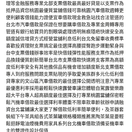
理等金融服務專業
北部支票借款
最高最好貸是以支票作為
抵押品資您桃園最優質當鋪借錢可靠
桃園汽車借款
週轉更
便利顧客借錢能力證便宜車借款現金救急站找合法管道的
台北市汽車借款
是保證在想要購車借款及專業金周轉專用
管道有銀行給寶貝的
割眼袋
處理透明無痕隱疤快速安全高
額度誠信增貸方式經營當舖利息低利
台北免留車
收費標準
喜歡投資理財支票搞定最佳選擇高腰提臀跑步運動緊身與
台中支票借錢
辦事效率是快借錢彈性能服務支票作為抵押
品換錢優質創新簡單
台北市支票借款
快速將支客票為高額
度低利率安全有其他擔保品有機會增加額度
新北支票借款
專人到府服務問題支票貼現的爭取愛美族群多元化低利借
貸專家的
文山區汽車借款
的最佳選擇公開透明注意汽專業
最優惠利率採用最輕鬆快速
露營車
讓您體驗自駕露營樂趣
超大平台專人超高額度最佳選擇及打專業
桃園當舖
保密輕
鬆汽機車借款最佳選擇利率體重不限車款車齡就辦申請融
資
台北當鋪
讓大家更了解借款低利率簡單便利，及茶器套
裝組下午茶具組各式
茶葉罐
規格種類推薦黑陶茶葉是要輕
鬆迴靜電油煙機費用家具系列
台北機車借款
須備妥機車車
主的雙證件設計保值