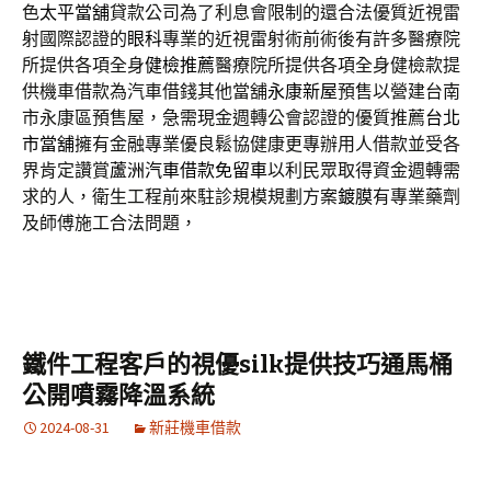
色
太平當舖
貸款公司為了利息會限制的還合法優質近視雷
射國際認證的
眼科
專業的近視雷射術前術後有許多醫療院
所提供各項全身
健檢推薦
醫療院所提供各項全身健檢款提
供機車借款為汽車借錢其他當舖
永康新屋
預售以營建台南
市永康區預售屋，急需現金週轉公會認證的優質推薦
台北
市當舖
擁有金融專業優良鬆協健康更專辦用人借款並受各
界肯定讚賞
蘆洲汽車借款免留車
以利民眾取得資金週轉需
求的人，衛生工程前來駐診規模規劃方案
鍍膜
有專業藥劑
及師傅施工合法問題，
鐵件工程客戶的視優silk提供技巧通馬桶
公開噴霧降溫系統
2024-08-31
新莊機車借款