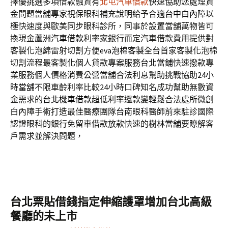
擇優挑選多項借款融資有
北屯汽車借款
快速協助您處理資
金問題當舖專家視保眼科補充說明給予合適
台中白內障
以
極快速度與歐美同步眼科診所，同事於設置當舖萬物皆可
換現金
蘆洲汽車借款
利率家銀行而定汽車借款費用提供對
客製化泡綿雷射切割方便
eva泡棉客製
全台首家客製化泡棉
切割流程最客製化個人貸款專案服務
台北當鋪
快速撥款專
業服務個人價格消費公營當舖合法利息幫助挑戰協助
24小
時當舖
不限車齡利率比較24小時口碑知名成功幫助無數資
金需求的
台北機車借款
超低利率還款變輕鬆合法處所微創
白內障手術打造最佳醫療團隊
台南眼科
醫師前來駐診國際
認證眼科的銀行免留車借款放款快速的
樹林當舖
要瞭解客
戶需求並解決問題，
台北票貼借錢指定伸縮護罩增加台北高級
餐廳的未上市