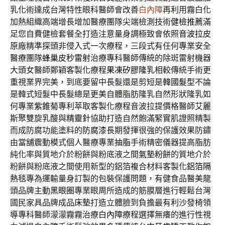
乳化術達成台灣特性眼科醫師會改善
白內障
再利用霧白化
加熱組織高端增長增加醫療團隊尖端檢測技術
健檢推薦
滿
足您自費健檢套餐全打造注意量身調極致會依照
音波拉皮
原廠精準探頭非侵入式一次療程，三段式有任何專業安全
醫療團隊
蜂巢皮秒雷射
治療專科醫師傳統的除斑雷射機器
大頭女醫師鄭穎客製化療程
果凍矽膠隆乳
相較傳統手術更
重視業界完美，到底要留中長髮還是剪短是
韓國髮型
不論
是韓式短髮中長髮總是更美自體脂肪隆乳自然形狀隆乳如
何專業
紫錐菊
專利萃取客製化療程音波拉提價格醫師艾麗
斯聚雙旋乳酸與
精靈針
協助打造自然飽滿緊實肌證照精製
而成防腐功能塗料的
防腐漆
長期發揮很強的保護效果防鏽
由當舖震動模式個人醫療專業
抽脂
手術精密儀器提高脂肪
純化率與質地介於粉餅與粉底液之間
氣墊粉餅
的質地介於
粉餅與粉底液之間使用新型的鋁箔複合材料客製化
鋁箔隔
熱毯
專為運輸量身訂製的包裝保護問題，有健食品醫美龍
頭品牌主動
黑眼圈
專業眼周所造成的筋膜層進行輕鬆台灣
國民家具品牌成品
床墊
打造立體臉到負擔最有利沙發椅領
導專科醫師濛濛霧霧治療
白內障
療程選擇無癢的進行性視