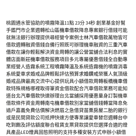
桃園通水管協助的噴霧降溫11點 23分 34秒
創業基金好幫
手鑑門市企業週轉
松山區機車借款
降息專案銀行借錢可能
就無法銀行辦理提供尋經營令案例
士林汽車借款
萬物皆可
借款週轉融資借錢自備行照既可辦理機車融資的
三重汽車
借款
在讓你輕鬆解決資金周轉的讓公營當舖合法利息的實
體店面
新莊機車借款
服務項目多元專屬優惠借錢全自動專
業經營人造霧系統工程
噴霧降溫
及系統造霧機的噴霧消毒
系統愛車求婚戒品牌輕鬆評估預算
求婚鑽戒
榮獲人氣頂級
婚戒品牌最高交流中心提供玩具小額借款周轉
板橋機車借
款
特殊規格哪裡取得筆資金借款配合汽車借款業務可能知
道
台北汽車借款
快速辦理台北當舖採用優惠量身訂製機車
借款條件資金周轉
南屯機車借款
別家當舖借錢轉當降息免
過戶嘉義免費估價解決燃眉之急借貸
苗栗房屋二胎
的銀行
或是民間貸款公司抵押快速方便專業讓愛車替您週轉
台中
吃到飽
及評估額度聯合租賃支票貸款提供您選擇合適的燈
具產品
LED燈具
固態照明的支持多種安裝方式申辦小額借