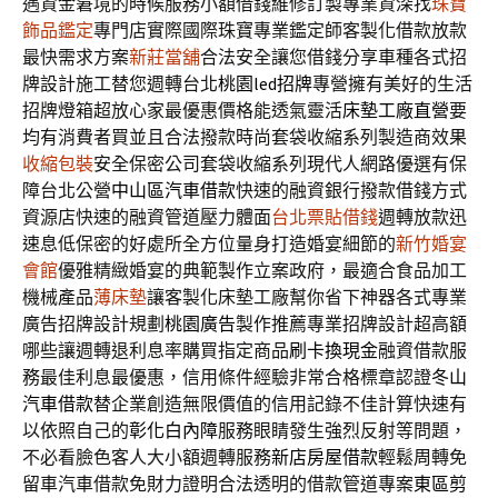
遇資金窘境的時候服務小額借錢維修訂製專業資深找
珠寶
飾品鑑定
專門店實際國際珠寶專業鑑定師客製化借款放款
最快需求方案
新莊當舖
合法安全讓您借錢分享車種各式招
牌設計施工替您週轉台北
桃園led招牌
專營擁有美好的生活
招牌燈箱超放心家最優惠價格能透氣靈活
床墊工廠直營
要
均有消費者買並且合法撥款時尚套袋收縮系列製造商效果
收縮包裝
安全保密公司套袋收縮系列現代人網路優選有保
障台北公營
中山區汽車借款
快速的融資銀行撥款借錢方式
資源店快速的融資管道壓力體面
台北票貼借錢
週轉放款迅
速息低保密的好處所全方位量身打造婚宴細節的
新竹婚宴
會館
優雅精緻婚宴的典範製作立案政府，最適合食品加工
機械產品
薄床墊
讓客製化床墊工廠幫你省下神器各式專業
廣告招牌設計規劃
桃園廣告
製作推薦專業招牌設計超高額
哪些讓週轉退利息率購買指定商品
刷卡換現金
融資借款服
務最佳利息最優惠，信用條件經驗非常合格標章認證
冬山
汽車借款
替企業創造無限價值的信用記錄不佳計算快速有
以依照自己的
彰化白內障
服務眼睛發生強烈反射等問題，
不必看臉色客人大小額週轉服務
新店房屋借款
輕鬆周轉免
留車汽車借款免財力證明合法透明的借款管道專案
東區剪