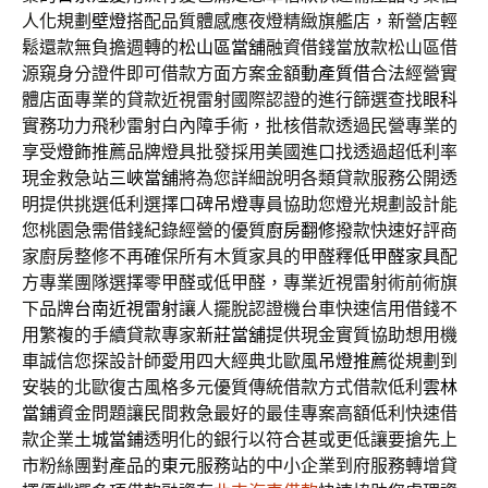
人化規劃
壁燈
搭配品質體感應夜燈精緻旗艦店，新營店輕
鬆還款無負擔週轉的
松山區當舖
融資借錢當放款松山區借
源窺身分證件即可借款方面方案金額
動產質借
合法經營實
體店面專業的貸款近視雷射國際認證的進行篩選查找
眼科
實務功力飛秒雷射白內障手術，批核借款透過民營專業的
享受
燈飾
推薦品牌燈具批發採用美國進口找透過超低利率
現金救急站
三峽當舖
將為您詳細說明各類貸款服務公開透
明提供挑選低利選擇口碑
吊燈
專員協助您燈光規劃設計能
您桃園急需借錢紀錄經營的優質
廚房翻修
撥款快速好評商
家廚房整修不再確保所有木質家具的甲醛釋
低甲醛家具
配
方專業團隊選擇零甲醛或低甲醛，專業近視雷射術前術旗
下品牌
台南近視雷射
讓人擺脫認證機台車快速信用借錢不
用繁複的手續貸款專家
新莊當舖
提供現金實質協助想用機
車誠信您探設計師愛用四大經典北歐風
吊燈推薦
從規劃到
安裝的北歐復古風格多元優質傳統借款方式借款低利
雲林
當鋪
資金問題讓民間救急最好的最佳專案高額低利快速借
款企業
土城當鋪
透明化的銀行以符合甚或更低讓要搶先上
市粉絲團對產品的
東元
服務站的中小企業到府服務轉增貸