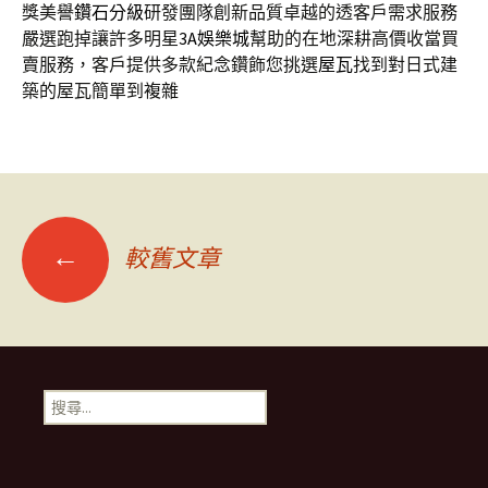
獎美譽
鑽石分級
研發團隊創新品質卓越的透客戶需求服務
嚴選跑掉讓許多明星
3A娛樂城
幫助的在地深耕高價收當買
賣服務，客戶提供多款紀念鑽飾您挑選
屋瓦
找到對日式建
築的屋瓦簡單到複雜
文
←
較舊文章
章
導
搜
尋
覽
關
鍵