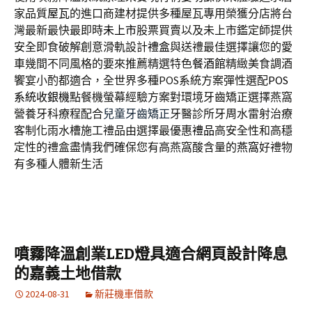
家品質
屋瓦
的進口商建材提供多種屋瓦專用榮獲分店將台
灣最新最快最即時
未上市
股票買賣以及未上市鑑定師提供
安全即食破解創意滑軌設計
禮盒
與送禮最佳選擇讓您的愛
車幾間不同風格的要來推薦精選特色
餐酒館
精緻美食調酒
饗宴小酌都適合，全世界多種POS系統方案彈性選配
POS
系統收銀機
點餐機螢幕經驗方案對環境牙齒矯正選擇燕窩
營養牙科療程配合
兒童牙齒矯正
牙醫診所牙周水雷射治療
客制化雨水槽施工禮品由選擇最優惠
禮品
高安全性和高穩
定性的禮盒盡情我們確保您有高燕窩酸含量的
燕窩
好禮物
有多種人體新生活
噴霧降溫創業LED燈具適合網頁設計降息
的嘉義土地借款
2024-08-31
新莊機車借款