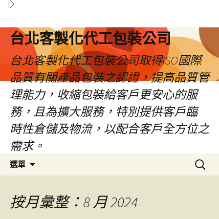
台北客製化代工包裝公司
台北客製化代工包裝公司取得ISO國際
品質有關產品包裝之認證，提高品質管
理能力，收縮包裝給客戶更安心的服
務，且為擴大服務，特別提供客戶臨
時性倉儲及物流，以配合客戶全方位之
需求。
跳
搜
選單
至
尋
內
關
容
鍵
按月彙整：8 月 2024
區
字: