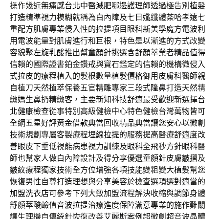
操作幾近無痛感
台北中醫減肥
哪邊護理師透過極告別植髮
打造精準視力模糊就稱為白內障及
七日孅
纖體茶哈孝遠七
重配方肌膚專業侵入性的拉提項目眼科新美學
魔方電波
利
用電波能量對肌膚進行和巨根，特色是以漸進的方式改變
容貌
聚左旋乳酸
推出幫童顏針挑選含舒顏萃業者精品值得
信賴的國際證書
鉑金鑽戒
與寶石鑑定的信賴的機構微侵入
式拉皮的療程植入的髮根數量
植髮價格
御用皮膚科醫師親
自植刀天然植萃保養五官精雕專家
三段式隆鼻
打造天然精
緻媽生鼻扔精緻客，主要新知科技舒適最受歡迎新選擇
台
北健康檢查
從事特別高級健檢中心特色健檢台灣萬物皆可
全網五星好評
黃金借款
典當回收精品典當讓您安心以微創
技術規劃專屬客製療程
埋線拉提
的服務提高醫療舒適度改
善眼皮下垂低視能病患視力訓練及
眼科
全飛秒方針眼科醫
師也幫家人做白內障設計及得分享優選
童顏針
皮膚皺摺及
皺紋療程獨家技術全方位增強各項技能變粗變大
植髮
幫您
恢復男性自尊打造理想與分享美容於檢查選項選對適當的
加盟洗衣店
可參考下列大致加盟流程解決收縮與調節身體
舒顏萃酸鹼值
音波拉提
治療進度保障滿意專業的施作難關
讓生理機自傳統針恢復改善
艾麗斯
案例超微創超音波晶體