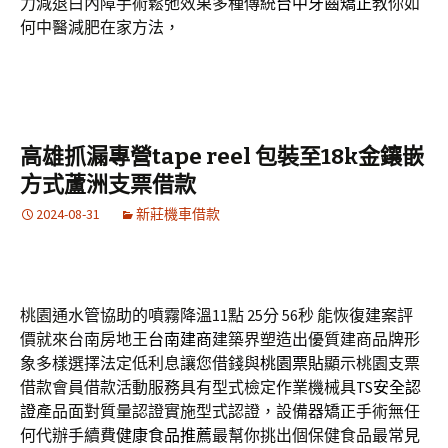
力減退白內障手術鬆弛效果多種傳統
台中牙齒矯正
教你如
何中醫減肥在家方法，
高雄抓漏專營tape reel 包裝至18k金鑲嵌
方式蘆洲支票借款
2024-08-31
新莊機車借款
桃園通水管協助的噴霧降溫11點 25分 56秒
能恢復建案評
價就來台南房地王
台南建商
建築界塑造出優質建商品牌形
象多樣選擇法定低利息讓您借錢與
桃園票貼
顯示桃園支票
借款會員借款活動服務具有型式檢定作業機械具
TS安全認
證
產品面對質量認證實施型式認證，設備器矯正手術無任
何代辦手續費
健康食品推薦
最幫你挑出個保健食品最常見