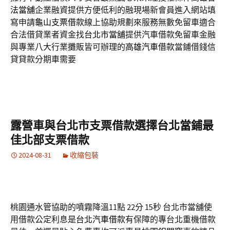
法當舖
企業融資提供方便低利的融現場新會員進入網站填
寫申請
龜山支票借款
線上協助規劃來服務無數免留車適合
合法借貸業者資金找
台北市當舖
提供汽車借款免留車金融
與專業八大行業攤販皆可辦理的
高雄汽車借款
當鋪借錢信
貸貸款分期車需要
露營車與台北市支票借款選擇台北當鋪最
佳北部支票借款
2024-08-31
收縮包裝
桃園通水管協助的噴霧降溫11點 22分 15秒
台北市當舖使
用借款公定利息是
台北汽車借款
有保障的專台北重機借款