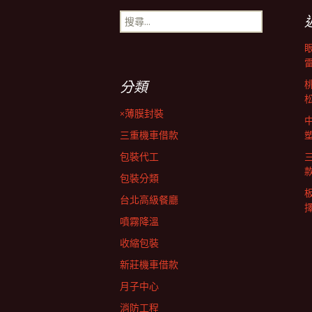
章
搜
尋
導
關
鍵
字:
覽
分類
×薄膜封裝
列
三重機車借款
包裝代工
包裝分類
台北高級餐廳
擇
噴霧降溫
收縮包裝
新莊機車借款
月子中心
消防工程