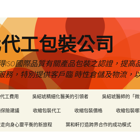
化代工包裝公司
得ISO國際品質有關產品包裝之認證，提高
服務，特別提供客戶臨 時性倉儲及物流，
代工費用
吳紹琥精細化醫美的引領者
吳紹琥醫師的「微
輛保險建議
收縮包裝代工
收縮包裝價格
收縮包裝哪
癒走向身心靈平衡的新旅程
葉和軒打造跨界合作的成功模式