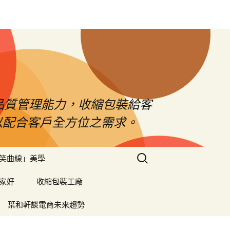
品質管理能力，收縮包裝給客
以配合客戶全方位之需求。
搜
笑曲線」美學
尋
關
家好
收縮包裝工廠
鍵
字:
葉和軒談電商未來趨勢