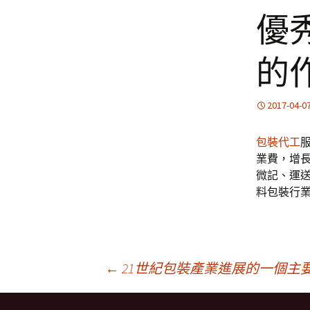
優
的
2017-04-0
包裝代工
業費，增
微記、運
料包裝行
文
←
21世紀包裝產業進展的一個主