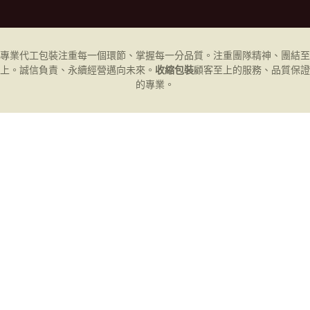
專業代工
包裝
注重每一個環節、掌握每一分品質。注重團隊精神、團結至
上。誠信負責、永續經營邁向未來。
收縮包裝
顧客至上的服務、品質保證
的專業。