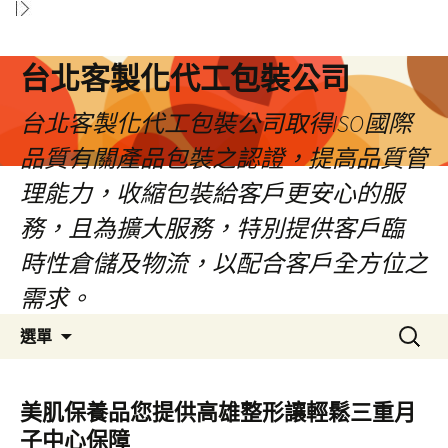
台北客製化代工包裝公司
台北客製化代工包裝公司取得ISO國際
品質有關產品包裝之認證，提高品質管
理能力，收縮包裝給客戶更安心的服
務，且為擴大服務，特別提供客戶臨
時性倉儲及物流，以配合客戶全方位之
需求。
跳
搜
選單
至
尋
內
關
容
鍵
美肌保養品您提供高雄整形讓輕鬆三重月
區
字:
子中心保障