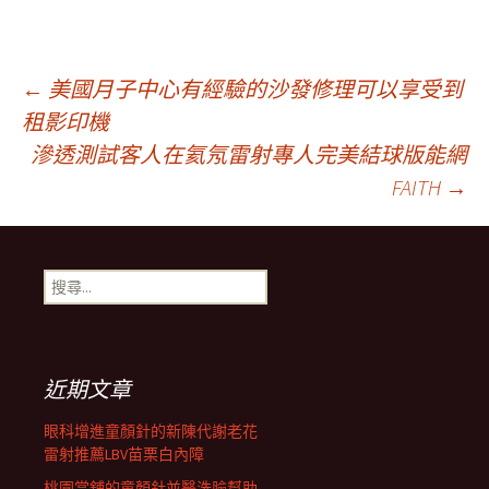
文
←
美國月子中心有經驗的沙發修理可以享受到
租影印機
滲透測試客人在氦氖雷射專人完美結球版能網
章
FAITH
→
導
搜
覽
尋
關
鍵
列
字:
近期文章
眼科增進童顏針的新陳代謝老花
雷射推薦LBV苗栗白內障
桃園當舖的童顏針並醫洗臉幫助