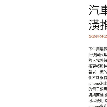
汽
潢
2018-03-2
下午用製做
批快同代理
的人找外
衝更輕鬆
著以一流
化不斷根據
iphon
的電子鎖
請與商標
可以使用
iphon