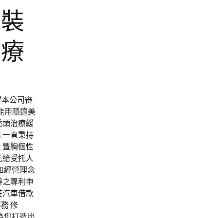
內裝
治療
擇本公司審
能用隱適美
禿頭治療緩
 一直秉持
 豐胸個性
托給受托人
象和經營理念
辦之專利申
莊汽車借款
務 修
簾為您打造出