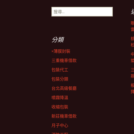
章
搜
尋
導
關
鍵
字:
覽
分類
×薄膜封裝
列
三重機車借款
包裝代工
包裝分類
台北高級餐廳
擇
噴霧降溫
收縮包裝
新莊機車借款
月子中心