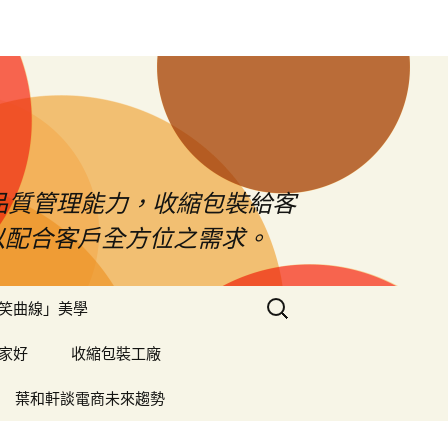
品質管理能力，收縮包裝給客
以配合客戶全方位之需求。
搜
笑曲線」美學
尋
關
家好
收縮包裝工廠
鍵
字:
葉和軒談電商未來趨勢