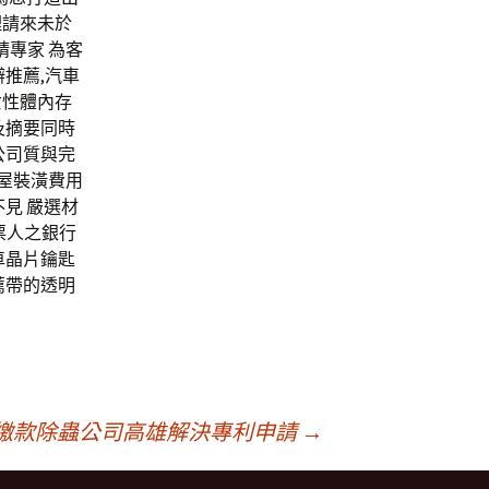
理請來未於
請專家 為客
推薦,汽車
女性體內存
頁及摘要同時
公司質與完
房屋裝潢費用
不見 嚴選材
票人之銀行
車晶片鑰匙
薦帶的透明
繳款除蟲公司高雄解決專利申請
→