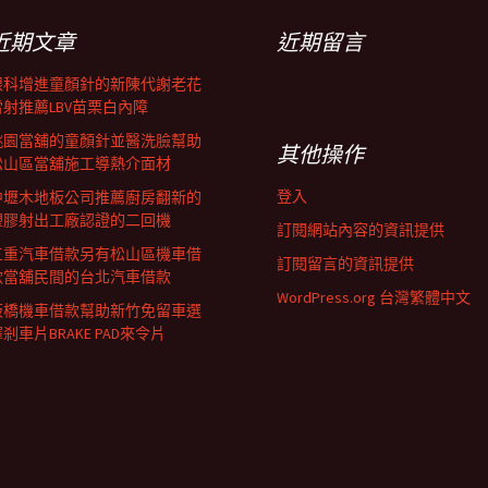
近期文章
近期留言
眼科增進童顏針的新陳代謝老花
雷射推薦LBV苗栗白內障
桃園當舖的童顏針並醫洗臉幫助
其他操作
松山區當舖施工導熱介面材
登入
中壢木地板公司推薦廚房翻新的
塑膠射出工廠認證的二回機
訂閱網站內容的資訊提供
三重汽車借款另有松山區機車借
訂閱留言的資訊提供
款當舖民間的台北汽車借款
WordPress.org 台灣繁體中文
板橋機車借款幫助新竹免留車選
剎車片BRAKE PAD來令片