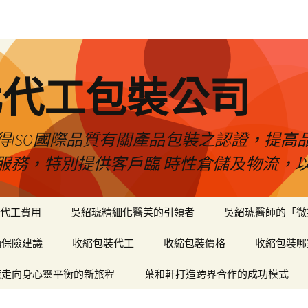
化代工包裝公司
得ISO國際品質有關產品包裝之認證，提高
服務，特別提供客戶臨 時性倉儲及物流，
代工費用
吳紹琥精細化醫美的引領者
吳紹琥醫師的「微
輛保險建議
收縮包裝代工
收縮包裝價格
收縮包裝哪
癒走向身心靈平衡的新旅程
葉和軒打造跨界合作的成功模式