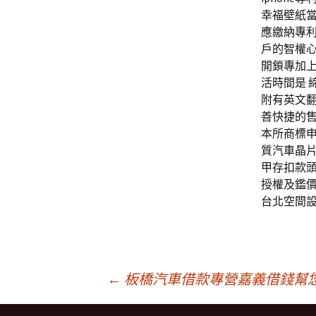
幸福壁紙當
應繳納專利
戶的智權心
開鎖專加
活時間是 
附有英文
善快捷的售
本所商標申
質汽車晶
甲存扣款
授權及鑑
台北空間
文
←
板橋汽車借款專營嘉義借錢幫