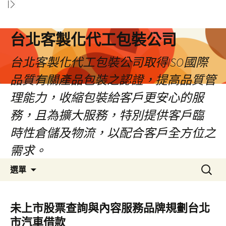
台北客製化代工包裝公司
台北客製化代工包裝公司取得ISO國際
品質有關產品包裝之認證，提高品質管
理能力，收縮包裝給客戶更安心的服
務，且為擴大服務，特別提供客戶臨
時性倉儲及物流，以配合客戶全方位之
需求。
跳
搜
選單
至
尋
內
關
容
鍵
未上市股票查詢與內容服務品牌規劃台北
區
字:
市汽車借款