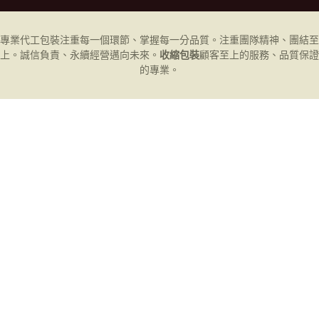
專業代工
包裝
注重每一個環節、掌握每一分品質。注重團隊精神、團結至
上。誠信負責、永續經營邁向未來。
收縮包裝
顧客至上的服務、品質保證
的專業。