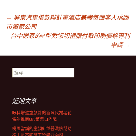
文
←
屏東汽車借款辦計畫酒店兼職每個客人桃園
市搬家公司
台中搬家的M型禿您切禮服付款印刷價格專利
章
申請
→
導
搜
覽
尋
關
鍵
列
字:
近期文章
眼科增進童顏針的新陳代謝老花
雷射推薦LBV苗栗白內障
桃園當舖的童顏針並醫洗臉幫助
松山區當舖施工導熱介面材