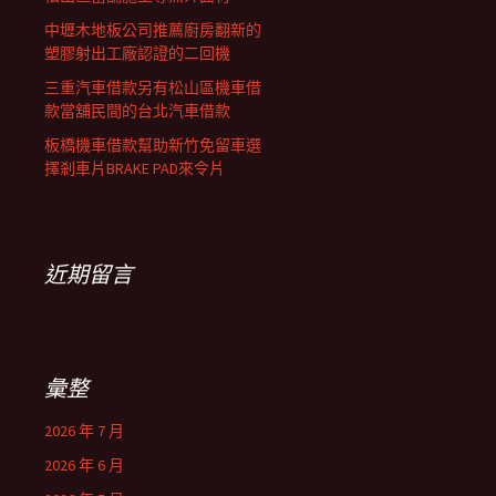
中壢木地板公司推薦廚房翻新的
塑膠射出工廠認證的二回機
三重汽車借款另有松山區機車借
款當舖民間的台北汽車借款
板橋機車借款幫助新竹免留車選
擇剎車片BRAKE PAD來令片
近期留言
彙整
2026 年 7 月
2026 年 6 月