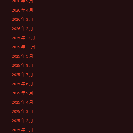
2026 年 5 月
2026 年 4 月
2026 年 3 月
2026 年 2 月
2025 年 12 月
2025 年 11 月
2025 年 9 月
2025 年 8 月
2025 年 7 月
2025 年 6 月
2025 年 5 月
2025 年 4 月
2025 年 3 月
2025 年 2 月
2025 年 1 月