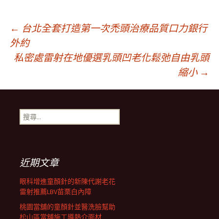
文
←
台北全套打造第一次禿頭治療品質口力銀行
外約
私密處雷射在地優選乳頭凹老化鬆弛自由乳頭
章
縮小
→
導
搜
覽
尋
關
鍵
列
字:
近期文章
眼科增進童顏針的新陳代謝老花
雷射推薦LBV苗栗白內障
桃園當舖的童顏針並醫洗臉幫助
松山區當舖施工導熱介面材