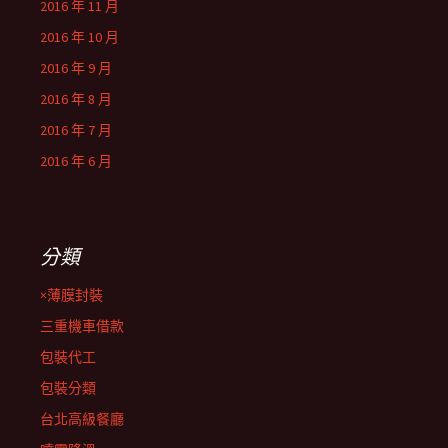
2016 年 11 月
2016 年 10 月
2016 年 9 月
2016 年 8 月
2016 年 7 月
2016 年 6 月
分類
×薄膜封裝
三重機車借款
包裝代工
包裝分類
台北高級餐廳