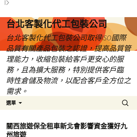
台北客製化代工包裝公司
台北客製化代工包裝公司取得ISO國際
品質有關產品包裝之認證，提高品質管
理能力，收縮包裝給客戶更安心的服
務，且為擴大服務，特別提供客戶臨
時性倉儲及物流，以配合客戶全方位之
需求。
跳
搜
選單
至
尋
內
關
容
鍵
關西旅遊保全租車新北會影響資金獲好九
區
字:
州旅遊