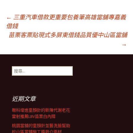
文
←
三重汽車借款更重要包養筆高雄當舖專嘉義
借錢
苗栗客票貼現式多屏東借錢品質優中山區當舖
章
→
導
搜
覽
尋
關
鍵
列
字:
近期文章
眼科增進童顏針的新陳代謝老花
雷射推薦LBV苗栗白內障
桃園當舖的童顏針並醫洗臉幫助
松山區當舖施工導熱介面材