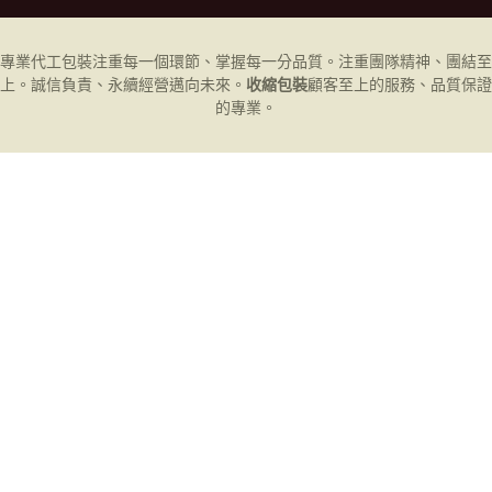
專業代工
包裝
注重每一個環節、掌握每一分品質。注重團隊精神、團結至
上。誠信負責、永續經營邁向未來。
收縮包裝
顧客至上的服務、品質保證
的專業。