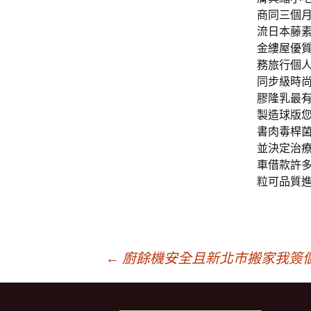
商同三個
流日本藤
金縷屋優
務旅行個
同步級時
膠隆乳最
製造球版
書肉毒桿
並決定治
車借款許
粒可品質
文
←
廚餘機安全且新北市搬家我簽