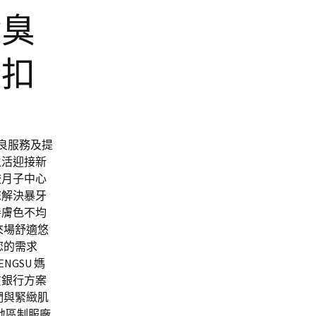
除臭
折扣
優良服務及提
生活迎接新
較月子中心
您解決暴牙
善膚色不均
來場舒適悠
您的需求
GSU 媽
質銀行方案
們與緊緻肌
遊地區制服廠