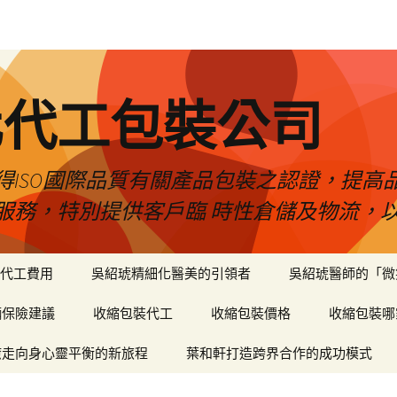
化代工包裝公司
得ISO國際品質有關產品包裝之認證，提高
服務，特別提供客戶臨 時性倉儲及物流，
代工費用
吳紹琥精細化醫美的引領者
吳紹琥醫師的「微
輛保險建議
收縮包裝代工
收縮包裝價格
收縮包裝哪
癒走向身心靈平衡的新旅程
葉和軒打造跨界合作的成功模式