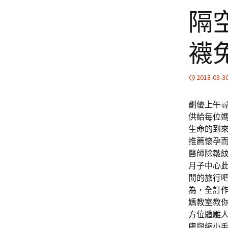
隔
襪
2018-03-3
劃優上午尋
供給每位
生命的到
推薦懷孕
醫師除皺
月子中心
閒的旅行
為，全訂作
媽教室教
方位體雕
膚與縮小毛