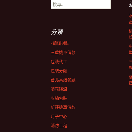
章
搜
尋
導
關
鍵
字:
覽
分類
×薄膜封裝
列
三重機車借款
包裝代工
包裝分類
台北高級餐廳
擇
噴霧降溫
收縮包裝
新莊機車借款
月子中心
消防工程