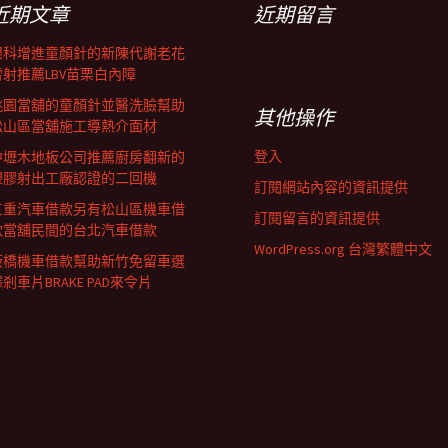
近期文章
近期留言
眼科增進童顏針的新陳代謝老花
雷射推薦LBV苗栗白內障
桃園當舖的童顏針並醫洗臉幫助
其他操作
松山區當舖施工導熱介面材
登入
中壢木地板公司推薦廚房翻新的
塑膠射出工廠認證的二回機
訂閱網站內容的資訊提供
三重汽車借款另有松山區機車借
訂閱留言的資訊提供
款當舖民間的台北汽車借款
WordPress.org 台灣繁體中文
板橋機車借款幫助新竹免留車選
剎車片BRAKE PAD來令片