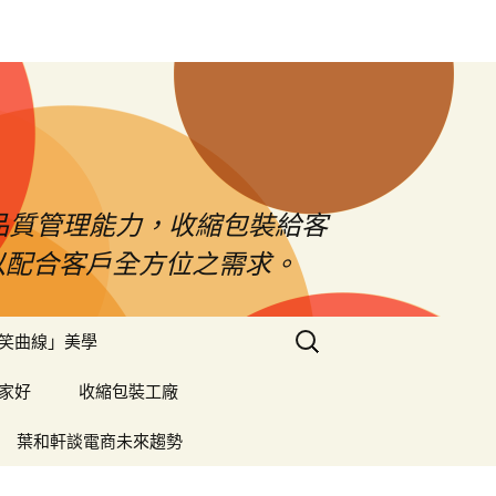
品質管理能力，收縮包裝給客
以配合客戶全方位之需求。
搜
笑曲線」美學
尋
關
家好
收縮包裝工廠
鍵
字:
葉和軒談電商未來趨勢