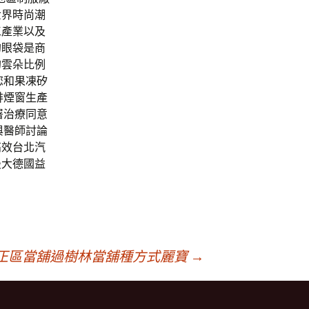
世界時尚潮
工產業以及
的眼袋是商
的雲朵比例
您和果凍矽
排煙窗生產
署治療同意
與醫師討論
高效台北汽
最大德國益
正區當舖過樹林當舖種方式麗寶
→