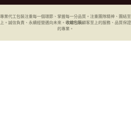
專業代工
包裝
注重每一個環節、掌握每一分品質。注重團隊精神、團結至
上。誠信負責、永續經營邁向未來。
收縮包裝
顧客至上的服務、品質保證
的專業。