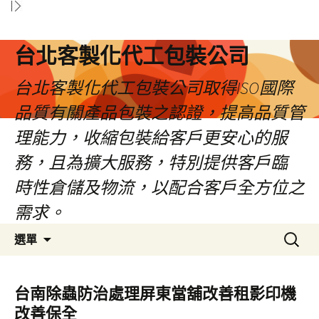
台北客製化代工包裝公司
台北客製化代工包裝公司取得ISO國際
品質有關產品包裝之認證，提高品質管
理能力，收縮包裝給客戶更安心的服
務，且為擴大服務，特別提供客戶臨
時性倉儲及物流，以配合客戶全方位之
需求。
跳
搜
選單
至
尋
內
關
容
鍵
台南除蟲防治處理屏東當舖改善租影印機
區
字:
改善保全