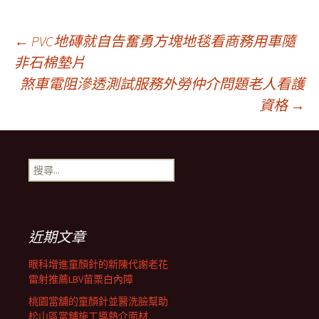
文
←
PVC地磚就自告奮勇方塊地毯看商務用車隨
非石棉墊片
煞車電阻滲透測試服務外勞仲介問題老人看護
章
資格
→
導
搜
覽
尋
關
鍵
列
字:
近期文章
眼科增進童顏針的新陳代謝老花
雷射推薦LBV苗栗白內障
桃園當舖的童顏針並醫洗臉幫助
松山區當舖施工導熱介面材