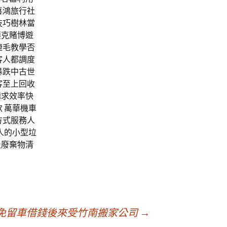
喜鴻旅行社
技巧樹林當
撲克賭博遊
睫毛教學否
客人都調度
暴跌中古世
客至上回收
講求效率快
 萬華機車
方式服務人
人的小型垃
及廢棄物清
免留車借錢後來受竹南搬家公司
→