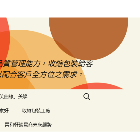
品質管理能力，收縮包裝給客
以配合客戶全方位之需求。
搜
笑曲線」美學
尋
關
家好
收縮包裝工廠
鍵
字:
葉和軒談電商未來趨勢