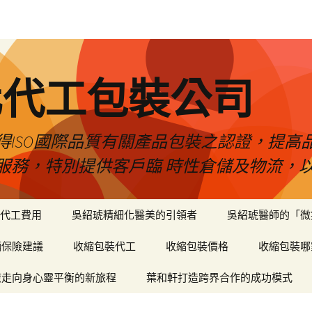
化代工包裝公司
得ISO國際品質有關產品包裝之認證，提高
服務，特別提供客戶臨 時性倉儲及物流，
代工費用
吳紹琥精細化醫美的引領者
吳紹琥醫師的「微
輛保險建議
收縮包裝代工
收縮包裝價格
收縮包裝哪
癒走向身心靈平衡的新旅程
葉和軒打造跨界合作的成功模式