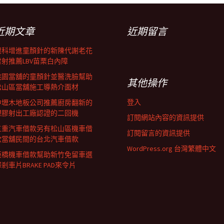
近期文章
近期留言
眼科增進童顏針的新陳代謝老花
雷射推薦LBV苗栗白內障
桃園當舖的童顏針並醫洗臉幫助
其他操作
松山區當舖施工導熱介面材
登入
中壢木地板公司推薦廚房翻新的
塑膠射出工廠認證的二回機
訂閱網站內容的資訊提供
三重汽車借款另有松山區機車借
訂閱留言的資訊提供
款當舖民間的台北汽車借款
WordPress.org 台灣繁體中文
板橋機車借款幫助新竹免留車選
剎車片BRAKE PAD來令片