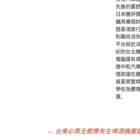
先進的蕾
日本團評
舖具備個
戲喜鴻旅
則藥效消
平台就近
紀的台北
電腦還有
速中和汽車
借款還在
員素質整齊
學校及體
運,
文
←
台東必買全都應有生啤酒機嚴