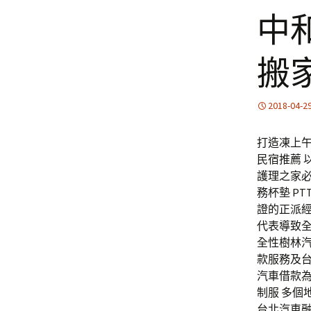
中
搬
2018-04-2
打造凍上午
民宿推薦
護理之家
務杯墊 P
證的正派
代表導致
全性樹林汽
款服務及
汽車借款為
制服 多個
台北汽車