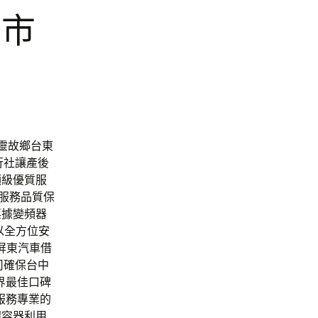
園市
舖
心靈故鄉台東
行社讓產後
頂級優質服
款服務品質保
票據變頻器
以全方位安
屏東汽車借
司確保台中
界最佳口碑
服務專業的
膠容器利用