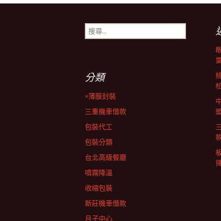
章
搜
尋
導
關
鍵
字:
覽
分類
×薄膜封裝
列
三重機車借款
包裝代工
包裝分類
台北高級餐廳
擇
噴霧降溫
收縮包裝
新莊機車借款
月子中心