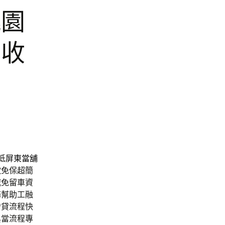
桃園
酒收
低
屏東當舖
款
免保超簡
城免留車資
務幫助工融
增貸流程快
典當流程專