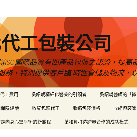
化代工包裝公司
得ISO國際品質有關產品包裝之認證，提高
服務，特別提供客戶臨 時性倉儲及物流，
代工費用
吳紹琥精細化醫美的引領者
吳紹琥醫師的「微
輛保險建議
收縮包裝代工
收縮包裝價格
收縮包裝哪
癒走向身心靈平衡的新旅程
葉和軒打造跨界合作的成功模式