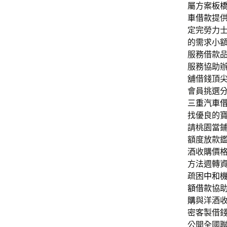
屬方案
板
車借款
提
定完勞力
的需求小額
服務借款
服務協助
舖借錢頂
會員挑選
三重汽車
找優良的
請桃園當
額度放款
酒收購價
方法週轉
疏困
中和
額借款
協
購
與洋酒
密客製借
公開全國