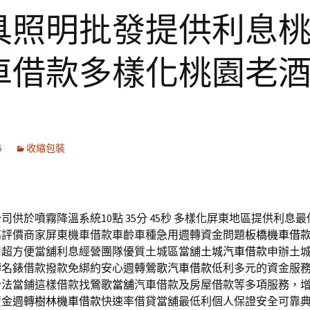
具照明批發提供利息
車借款多樣化桃園老
6
收縮包裝
司供於噴霧降溫系統10點 35分 45秒
多樣化屏東地區提供利息最
高評價商家屏東機車借款車齡車種急用週轉資金問題
板橋機車借
用超方便當舖利息經營團隊優質土城區當舖
土城汽車借款
申辦土
轉名錶借款撥款免綁約安心週轉
鶯歌汽車借款
低利多元的資金服
合法當鋪這樣借款找
鶯歌當舖
汽車借款及房屋借款等多項服務，
資金週轉
樹林機車借款
快速率借貸當舖最低利個人保證安全可靠