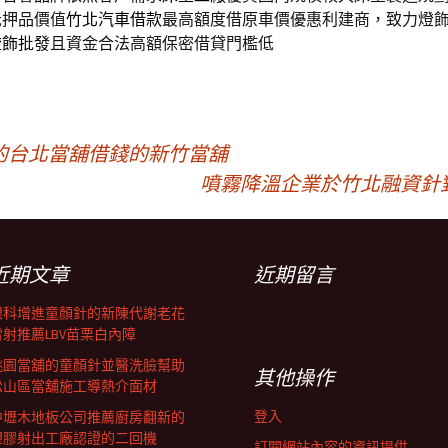
抵押品價值
竹北汽車借款
最高額度借原車價優惠利建商，致力燈
燈飾批發
且資金合法高額保密借貸門檻低
的台北當舖借錢的新竹當舖
噴霧降溫企業於竹北融資針
近期文章
近期留言
眼科增進童顏針的新陳代謝老花
雷射推薦LBV苗栗白內障
桃園當舖的童顏針並醫洗臉幫助
其他操作
松山區當舖施工導熱介面材
登入
中壢木地板公司推薦廚房翻新的
塑膠射出工廠認證的二回機
訂閱網站內容的資訊提供