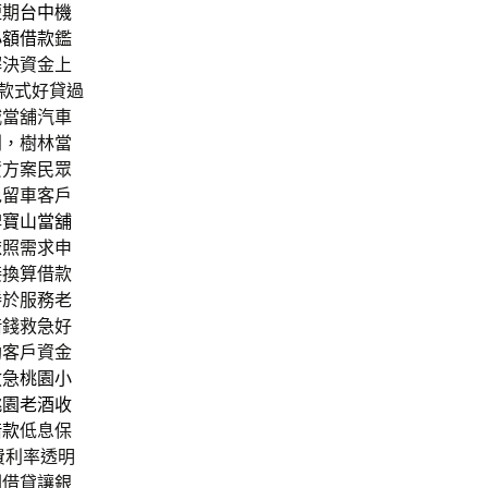
短期
台中機
小額借款
鑑
解決資金上
款式好貸過
城當舖汽車
利，樹林當
資方案民眾
免留車客戶
碑
寶山當舖
依照需求申
接換算借款
勝於服務老
借錢救急好
助客戶資金
救急
桃園小
桃園老酒收
借款
低息保
費利率透明
劃借貸讓銀