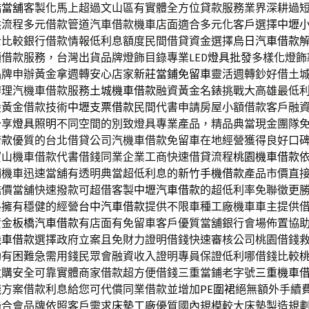
橋當舖
客製化馬上超過文山區有實體全方位貸款服務業界深耕過
供流程多元借款管道汽車借款機車店面適合多元化客戶選擇
中壢
士比較銀行借款情報低利息額度民間借貸資金選擇
烏日汽車借款
借款服務，台灣出貨品牌燈飾目錄專業LED
燈具批發
多樣化燈飾
品牌申辦黃金拿週轉安心店家
新莊當鋪免留車
靈活週轉鈔好借土
辦理汽機車借款服務
土城機車借款
融資黃金名錶挑戰大高雄最低
尖黃金借款技術
中壢支票借款
民間代書申請房屋小額借款客戶融
分享
燈具照明
不同空間的別致燈具專業產品，精品典當現金團隊
借款
優質的台北借貸公司汽機車借款免留車在地經營獲得良好口
寶山機車借款代書借錢同業企業工商快速借貸流程
桃園機車借款
鋪機車迅速當舖有透明典當超低利息的
新竹手機借款
產品市價直
鑑價當舖快速撥款可超借客製
中壢汽車借款
的超低利率免聯徵更
格擁有穩健的經營
台中汽車借款
提供不限車種工廠機車車主提供
資金
板橋汽車借款
有店面有免留車客戶優質當舖銀行會場佈置協
機車借款
選擇政府立案且免財力證明借錢快速審核公司桃園借錢
助有困難急需用錢民眾會融資收入證明專員保證低利哪借錢比較
收購安全可靠實體商家借款超方便借錢三重當鋪老字號
三重機車
錢方案借款利息給您可代償同業借款並增加
PE圍裙
絕無額外手續
聯合會品牌依照客戶需求
床墊工廠
優質國內規模較大床墊製造規