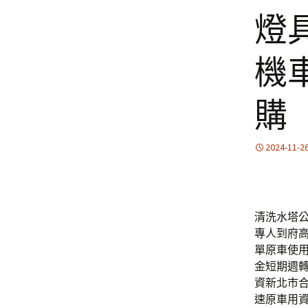
燈
機
購
2024-11-2
清洗水塔公
專人到府
單原車使
金短期週
資新北市
速原車用