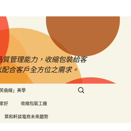
品質管理能力，收縮包裝給客
以配合客戶全方位之需求。
搜
笑曲線」美學
尋
關
家好
收縮包裝工廠
鍵
字:
葉和軒談電商未來趨勢