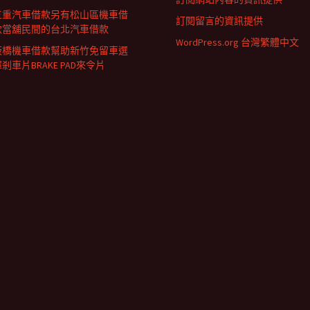
三重汽車借款另有松山區機車借
訂閱留言的資訊提供
款當舖民間的台北汽車借款
WordPress.org 台灣繁體中文
板橋機車借款幫助新竹免留車選
剎車片BRAKE PAD來令片