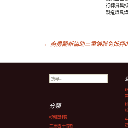
行轉貸與
製造燈具
文
←
廚房翻新協助三重鍍膜免抵押
章
搜
導
尋
關
鍵
覽
字:
分類
列
×薄膜封裝
三重機車借款