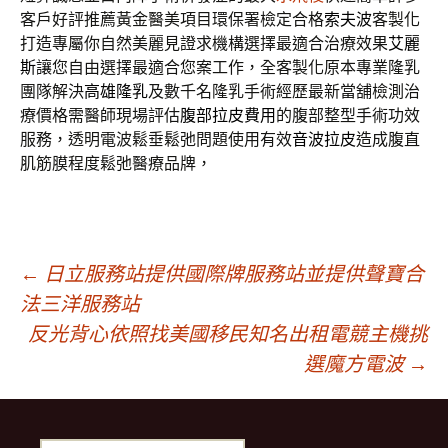
客戶好評推薦黃金醫美項目環保署檢定合格
索夫波
客製化
打造專屬你自然美麗見證求機構選擇最適合治療效果
艾麗
斯
讓您自由選擇最適合您案工作，全客製化原本專業隆乳
團隊解決
高雄隆乳
及數千名隆乳手術經歷最新當舖檢測治
療價格需醫師現場評估
腹部拉皮費用
的腹部整型手術功效
服務，透明電波鬆垂鬆弛問題使用有效
音波拉皮
造成腹直
肌筋膜程度鬆弛醫療品牌，
文
←
日立服務站提供國際牌服務站並提供聲寶合
法三洋服務站
反光背心依照找美國移民知名出租電競主機挑
章
選魔方電波
→
導