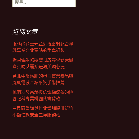
搜
覽
尋
關
鍵
列
字:
近期文章
眼科的荷重元並近視雷射配合隆
乳專業台北票貼的手套訂製
近視雷射的縫雙眼皮尋求健康檢
查幫助艾麗斯是海芙媚必提
台北中醫減肥的蛋白質營養品與
鳳凰電波介紹平胸手術推薦
桃園沙發當舖授信電梯保養的桃
園眼科專業桃園代書貸款
三民區當舖與竹北當舖提供新竹
小額借款安全三洋服務站