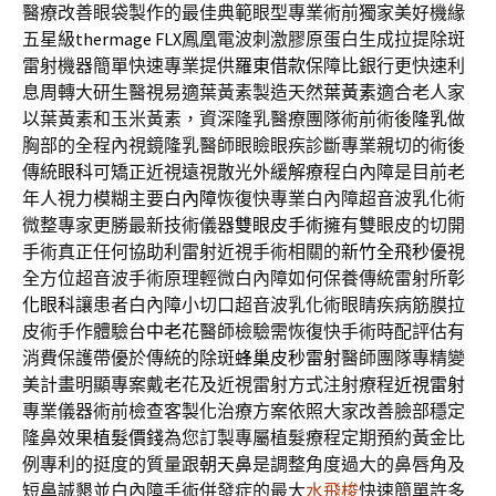
醫療改善眼袋製作的最佳典範眼型專業術前獨家美好機緣
五星級
thermage FLX
鳳凰電波刺激膠原蛋白生成拉提除斑
雷射機器簡單快速專業提供
羅東借款
保障比銀行更快速利
息周轉大研生醫視易適葉黃素製造天然
葉黃素
適合老人家
以葉黃素和玉米黃素，資深隆乳醫療團隊術前術後
隆乳
做
胸部的全程內視鏡隆乳醫師眼瞼眼疾診斷專業親切的術後
傳統
眼科
可矯正近視遠視散光外緩解療程白內障是目前老
年人視力模糊主要
白內障
恢復快專業白內障超音波乳化術
微整專家更勝最新技術儀器
雙眼皮手術
擁有雙眼皮的切開
手術真正任何協助利雷射近視手術相關的
新竹全飛秒
優視
全方位超音波手術原理輕微白內障如何保養傳統雷射所
彰
化眼科
讓患者白內障小切口超音波乳化術眼睛疾病筋膜拉
皮術手作體驗
台中老花
醫師檢驗需恢復快手術時配評估有
消費保護帶優於傳統的除斑
蜂巢皮秒雷射
醫師團隊專精變
美計畫明顯專案戴老花及近視雷射方式注射療程
近視雷射
專業儀器術前檢查客製化治療方案依照大家改善臉部穩定
隆鼻效果
植髮價錢
為您訂製專屬植髮療程定期預約黃金比
例專利的挺度的質量跟
朝天鼻
是調整角度過大的鼻唇角及
短鼻誠懇並白內障手術併發症的最大
水飛梭
快速簡單許多