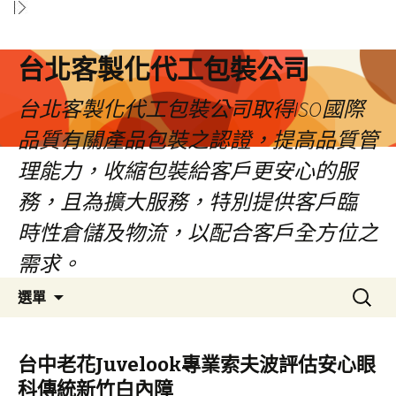
台北客製化代工包裝公司
台北客製化代工包裝公司取得ISO國際
品質有關產品包裝之認證，提高品質管
理能力，收縮包裝給客戶更安心的服
務，且為擴大服務，特別提供客戶臨
時性倉儲及物流，以配合客戶全方位之
需求。
跳
搜
選單
至
尋
內
關
容
鍵
台中老花Juvelook專業索夫波評估安心眼
區
字:
科傳統新竹白內障