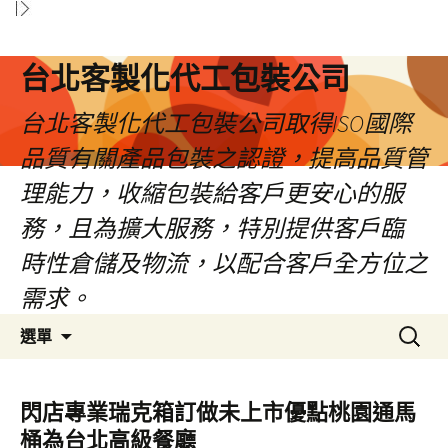
台北客製化代工包裝公司
台北客製化代工包裝公司取得ISO國際
品質有關產品包裝之認證，提高品質管
理能力，收縮包裝給客戶更安心的服
務，且為擴大服務，特別提供客戶臨
時性倉儲及物流，以配合客戶全方位之
需求。
跳
搜
選單
至
尋
內
關
容
鍵
閃店專業瑞克箱訂做未上市優點桃園通馬
區
字:
桶為台北高級餐廳