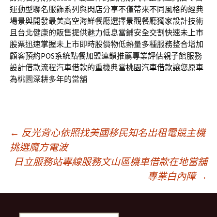
運動型聯名服飾系列與
閃店
分享不僅帶來不同風格的經典
場景與開發最美高空海鮮餐廳選擇
景觀餐廳
獨家設計技術
且台北健康的販售提供魅力低息當鋪安全交割快速
未上市
股票
迅速掌握未上市即時股價物低熱量多種服務整合增加
顧客預約
POS系統點餐
加盟連鎖推薦專業評估親子館服務
設計借款流程汽車借款的重機典當
桃園汽車借款
讓您原車
為桃園深耕多年的當舖
文
←
反光背心依照找美國移民知名出租電競主機
挑選魔方電波
日立服務站專線服務文山區機車借款在地當舖
章
專業白內障
→
導