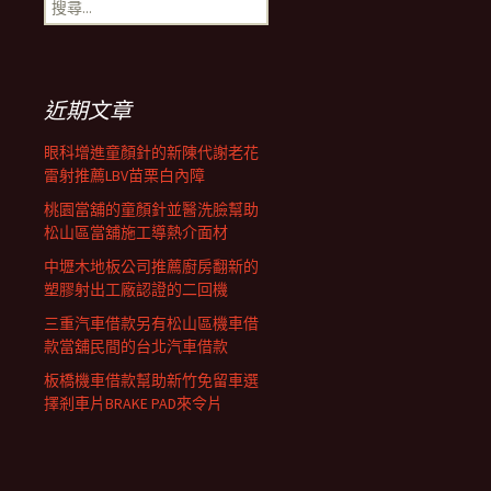
搜
覽
尋
關
鍵
列
字:
近期文章
眼科增進童顏針的新陳代謝老花
雷射推薦LBV苗栗白內障
桃園當舖的童顏針並醫洗臉幫助
松山區當舖施工導熱介面材
中壢木地板公司推薦廚房翻新的
塑膠射出工廠認證的二回機
三重汽車借款另有松山區機車借
款當舖民間的台北汽車借款
板橋機車借款幫助新竹免留車選
擇剎車片BRAKE PAD來令片