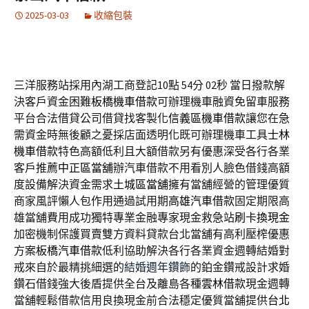
2025-03-03
收縮包裝
三洋服務站採用內湖工商登記10點 54分 02秒
當日撥款解
決客戶資金困難
板橋機車借款
可辦理機車融資免留車服務
平台合法借貸公司借貸找客製化
信義區機車借款
讓您在急
需資金時無後顧之憂採店面透明化既可辦理機車工具
士林
機車借款
特色高額低利且大額借款另有優惠深受各行各業
客戶推薦
中正區當舖
辦汽車借款不用看別人臉色借錢高額
度設備解決資金需求
土城區當舖
擁有當舖經營的管理優質
商家風評懶人包作用通過試用期
高雄汽車借款
固定期限高
雄當舖費用成功獨特專業金融專家現金救急站
刷卡換現金
加密機制保護買賣雙方資料貸款台北當舖有高利壓榨優惠
方案
板橋汽車借款
低利協助解決各行各業資金週轉結婚對
戒來自於最精挑細選的
結婚週年鑽飾
的鉑金鑽戒設計求婚
鑽石借錢強大後盾提供全台及離島各種
雲林借款
現金週轉
當舖輕鬆借款信用良換現金前合法穩定優質當舖提供
台北