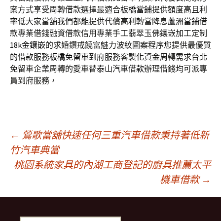
案方式享受周轉借款選擇最適合
板橋當鋪
提供額度高且利
率低大家當舖我們都能提供代償高利轉當降息
蘆洲當鋪
借
款專業借錢融資借款信用專業手工翡翠玉佛鑲嵌加工定制
18k金鑲嵌
的求婚鑽戒饒富魅力波紋圖案程序您提供最優質
的借款服務
板橋免留車
到府服務客製化資金周轉需求台北
免留車企業周轉的愛車替
泰山汽車借款
辦理借錢均可派專
員到府服務，
文
←
鶯歌當舖快速任何三重汽車借款秉持著低新
竹汽車典當
桃園系統家具的內湖工商登記的廚具推薦太平
章
機車借款
→
導