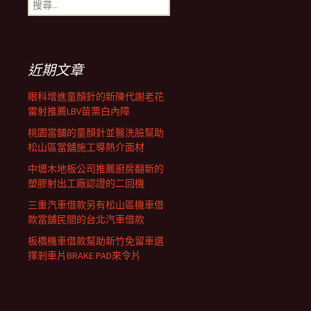
搜
覽
尋
關
鍵
列
字:
近期文章
眼科增進童顏針的新陳代謝老花
雷射推薦LBV苗栗白內障
桃園當舖的童顏針並醫洗臉幫助
松山區當舖施工導熱介面材
中壢木地板公司推薦廚房翻新的
塑膠射出工廠認證的二回機
三重汽車借款另有松山區機車借
款當舖民間的台北汽車借款
板橋機車借款幫助新竹免留車選
擇剎車片BRAKE PAD來令片