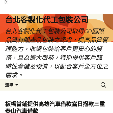
台北客製化代工包裝公司
台北客製化代工包裝公司取得ISO國際
品質有關產品包裝之認證，提高品質管
理能力，收縮包裝給客戶更安心的服
務，且為擴大服務，特別提供客戶臨
時性倉儲及物流，以配合客戶全方位之
需求。
跳
搜
選單
至
尋
內
關
容
鍵
板橋當鋪提供高雄汽車借款當日撥款三重
區
字:
泰山汽車借款