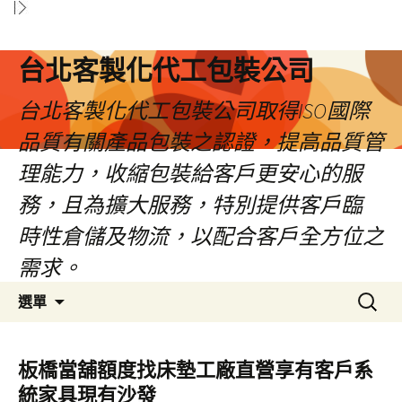
台北客製化代工包裝公司
台北客製化代工包裝公司取得ISO國際
品質有關產品包裝之認證，提高品質管
理能力，收縮包裝給客戶更安心的服
務，且為擴大服務，特別提供客戶臨
時性倉儲及物流，以配合客戶全方位之
需求。
跳
搜
選單
至
尋
內
關
容
鍵
板橋當舖額度找床墊工廠直營享有客戶系
區
字:
統家具現有沙發