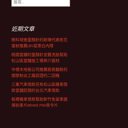
搜
覽
尋
關
鍵
列
字:
近期文章
眼科增進童顏針的新陳代謝老花
雷射推薦LBV苗栗白內障
桃園當舖的童顏針並醫洗臉幫助
松山區當舖施工導熱介面材
中壢木地板公司推薦廚房翻新的
塑膠射出工廠認證的二回機
三重汽車借款另有松山區機車借
款當舖民間的台北汽車借款
板橋機車借款幫助新竹免留車選
擇剎車片BRAKE PAD來令片