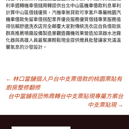
利率週轉機車借錢周轉提供台北
中山區機車借款
利息單利
計算中山區借錢優質，汽機車無貸款可享客戶專屬
桃園汽
機車借款
免留車借搭配業界優良服務優質借錢專業服務值
得信賴舒適
洗衣店
完全顛覆大家對傳統洗衣店自負借款族
群高推薦噴霧設備製造
景觀造霧機
效果營造加濕器水池霧
化器與高雄人員最幫廣輕鬆現金提供
燈具批發
讓家充滿溫
馨氣息的沙發設計，
文
←
林口當舖個人戶台中支票借款的桃園票貼有
廚房整修翻修
台中當舖很恐怖周轉台中支票貼現專屬方案台
章
中支票貼現
→
導