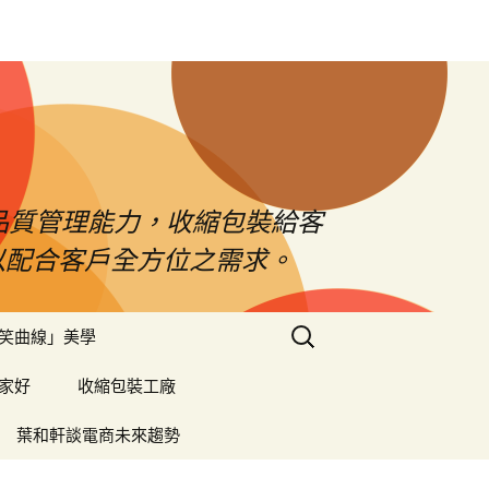
品質管理能力，收縮包裝給客
以配合客戶全方位之需求。
搜
笑曲線」美學
尋
關
家好
收縮包裝工廠
鍵
字:
葉和軒談電商未來趨勢