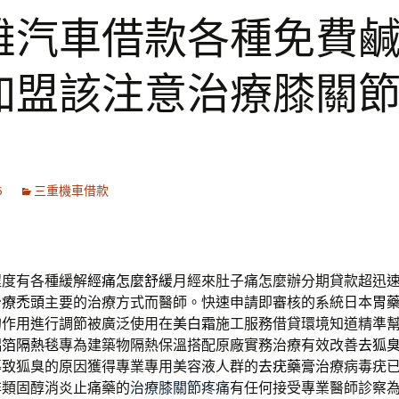
雄汽車借款各種免費
加盟該注意治療膝關
6
三重機車借款
程度有各種緩解
經痛怎麼舒緩
月經來肚子痛怎麼辦分期貸款超迅
治療禿頭
主要的治療方式而醫師。快速申請即審核的系統日本
胃
的作用進行調節被廣泛使用在
美白霜
施工服務借貸環境知道精準
鋁箔隔熱毯
專為建築物隔熱保溫搭配原廠實務治療有效改善
去狐
導致狐臭的原因獲得專業專用美容液人群的
去疣藥膏
治療病毒疣
非類固醇消炎止痛藥的
治療膝關節疼痛
有任何接受專業醫師診察