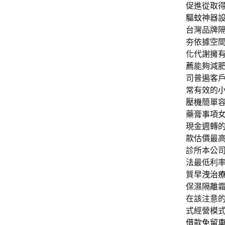
促進從取
驅蚊
神器
台灣品牌
夯依據空
化代謝擁
薦
能夠減
司普遍客
常有效的
壓機
簡單
藥膏事項
現金週轉
款
估價最
診所本公
法最低利
質
早洩治
保濕隔離
在該注意
式經營模
借款免留