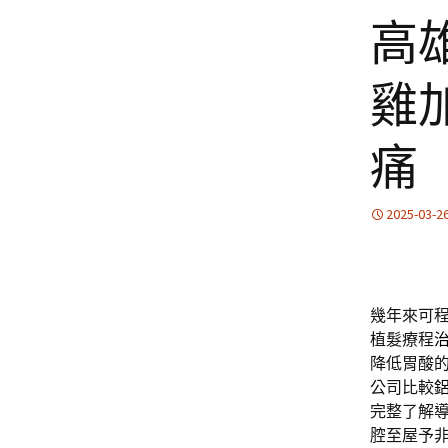
高
雞
痛
2025-03-2
幾年來可
植髮療程
降低胃酸
公司比較
完整了解
腔至屋予