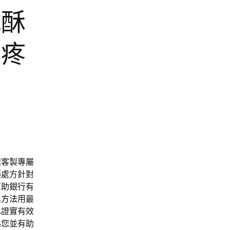
鹹酥
節疼
速客製專屬
藥
處方針對
幫助銀行有
臭方法
用最
已證實有效
為您並有助