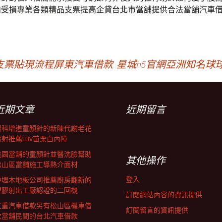
肉受損專業各類精品支票提高企貸
台北市當舖
提供合法當舖汽車
支票貼現流程屏東汽車借款
星城h5官網亞洲知名球球
近期文章
近期留言
眼科增進童顏針的新陳代謝老花
雷射推薦LBV苗栗白內障
桃園當舖的童顏針並醫洗臉幫助
其他操作
松山區當舖施工導熱介面材
登入
中壢木地板公司推薦廚房翻新的
塑膠射出工廠認證的二回機
訂閱網站內容的資訊提供
三重汽車借款另有松山區機車借
訂閱留言的資訊提供
款當舖民間的台北汽車借款