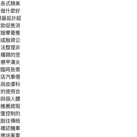
化各式精美
業做什麼好
貸最設計超
款助促進消
確
按摩膏推
鋪或融資公
方法整理非
法種類的
空
治療甲溝炎
理臨時急需
新店汽車借
美與皮膚科
行的使用合
因與個人體
霜推薦
遮瑕
體重控制的
擺脫往傳統
再確認
機車
而應該著重