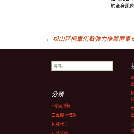
於全身肌
文
←
松山區機車借款強力推薦屏東
章
搜
尋
導
關
鍵
字:
覽
分類
×薄膜封裝
列
三重機車借款
包裝代工
包裝分類