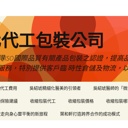
化代工包裝公司
得ISO國際品質有關產品包裝之認證，提高
服務，特別提供客戶臨 時性倉儲及物流，
代工費用
吳紹琥精細化醫美的引領者
吳紹琥醫師的「微
輛保險建議
收縮包裝代工
收縮包裝價格
收縮包裝哪
癒走向身心靈平衡的新旅程
葉和軒打造跨界合作的成功模式