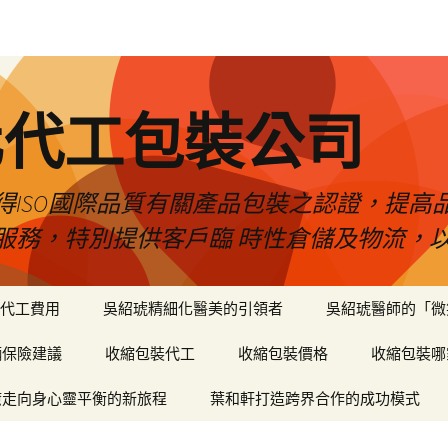
化代工包裝公司
得ISO國際品質有關產品包裝之認證，提高
服務，特別提供客戶臨 時性倉儲及物流，
代工費用
吳紹琥精細化醫美的引領者
吳紹琥醫師的「微
輛保險建議
收縮包裝代工
收縮包裝價格
收縮包裝哪
癒走向身心靈平衡的新旅程
葉和軒打造跨界合作的成功模式