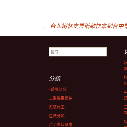
文
←
台北樹林支票借款快拿到台中
章
搜
尋
導
關
鍵
字:
覽
分類
×薄膜封裝
列
三重機車借款
包裝代工
包裝分類
台北高級餐廳