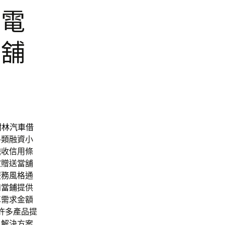
區電
當舖
樹林汽車借
各類融資小
職收信用條
家贈送當舖
服務風格通
和當鋪
提供
車
需求金額
許多產品提
，解決方案