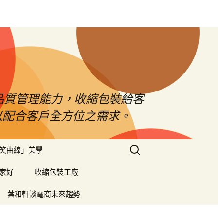
品質管理能力，收縮包裝給客
以配合客戶全方位之需求。
搜
笑曲線」美學
尋
關
家好
收縮包裝工廠
鍵
字:
葉和軒談電商未來趨勢