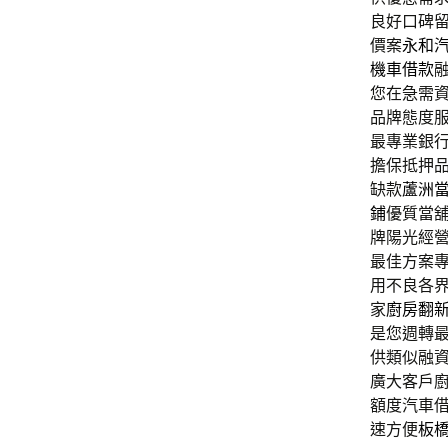
良好口碑
價案
永和
機車借款
您在急需
品牌態度
最專業銀
擔保抵押
缺款
蘆洲
鋪
優質當
牌陽光經
最佳方案
用不良各
家
廚房翻
是您週轉
供類似融
廣大客戶
額度汽車
速方便
板