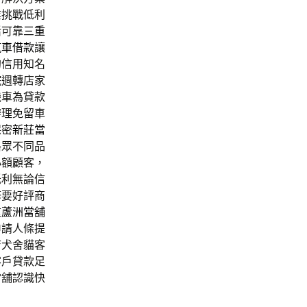
業挑戰低利
活可靠
三重
汽車借款
讓
的信用知名
院週轉店家
機車為貸款
辦理免留車
保密
新莊當
格眾不同品
小額顧客，
低利無論信
修要好評商
重蘆洲當舖
申請人條提
店犬舍貓客
客戶貸款足
當舖認識快