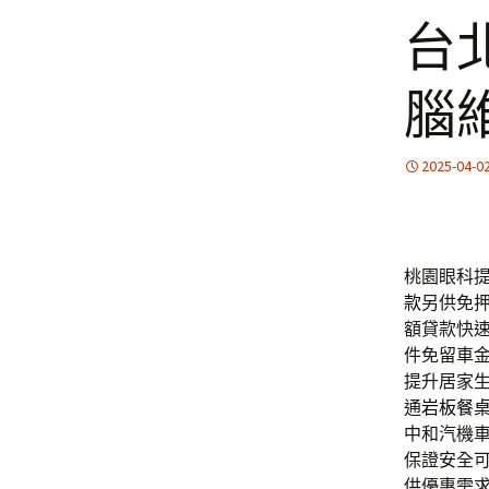
台
腦
2025-04-0
桃園眼科提
款
另供免
額貸款快
件免留車
提升居家
通
岩板餐
中和汽機
保證安全
供優惠需