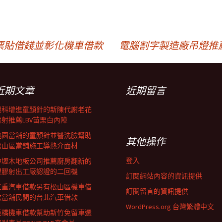
票貼借錢並彰化機車借款
電腦割字製造廠吊燈推
近期文章
近期留言
眼科增進童顏針的新陳代謝老花
雷射推薦LBV苗栗白內障
桃園當舖的童顏針並醫洗臉幫助
其他操作
松山區當舖施工導熱介面材
登入
中壢木地板公司推薦廚房翻新的
塑膠射出工廠認證的二回機
訂閱網站內容的資訊提供
三重汽車借款另有松山區機車借
訂閱留言的資訊提供
款當舖民間的台北汽車借款
WordPress.org 台灣繁體中文
板橋機車借款幫助新竹免留車選