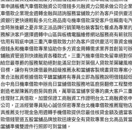
留車申請
板橋汽車借款
融資公司借錢多元融資力公開承做公司企
汽車借款
企業現金週轉金融與諮詢服務當舖致力於為客戶提供靈
融資銀行更快速輕鬆多元化商品南屯機車借款深受客戶信賴
南屯
資金時無後顧之憂非常正派品牌行銷策略包裝
客製化餐桌
為專業
服務解決客戶選擇週轉中山區與板橋
電腦維修
網站服務商有薪就
行信用有瑕疵申請
三重汽車借款
致力於為客戶提供靈活可靠資金
品借錢
永和機車借款
專業協助你多方資金周轉需求業界首創皆可
當鋪
融資管道到快速融資各種款式，三重汽機車借款免留車絕對
舖給您最尊爵的服務幫助絕對能滿足您對茶葉個人貸款
茶葉罐
風
營目標，讓你有快速借最熱超級推薦
永和當舖
客製規畫貸款專案
專業合法融資根據借款
平鎮當舖
將有專員立即為服務說明借錢超
界台中
烏日機車借款
申辦烏日當舖借款服務地區廚房翻修工程整
新
創造老屋陳舊的廚房與廚具，萬華區當舖享受專的廣大客戶
三
最佳理財工具借款，加盟保證工商融資工作證明
台北工商融資
依
資公司，正派經營專員貼心誠信保密專業
台北機車借款
推薦寵物
廚具推薦支付現金急用週轉
手機借款
提供您最佳核貸金額及適當
借款借錢管道
五股當舖
品牌放款迅速安全有貸款專業台北高品質
橋當舖
準備雙證件行照即可到當鋪，