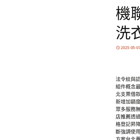
機
洗
2025-05-0
法令紋與認證
組件概念
北支票借
新增加額
眾多服務
店推薦
透
格登記昇
斷強調使
方案
台北