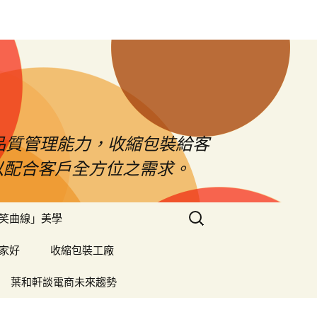
品質管理能力，收縮包裝給客
以配合客戶全方位之需求。
搜
笑曲線」美學
尋
關
家好
收縮包裝工廠
鍵
字:
葉和軒談電商未來趨勢