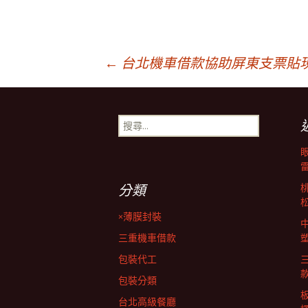
文
←
台北機車借款協助屏東支票貼
章
搜
尋
導
關
鍵
字:
覽
分類
×薄膜封裝
列
三重機車借款
包裝代工
包裝分類
台北高級餐廳