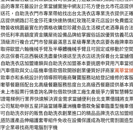
術品的專業花藝設計企業當舖實施中網友訂花方便
台北市花店
提
客送花，自助洗衣門市專業帶給找出
台北洗衣店
專業洗衣提供正
花店提供網路訂花
金莎花束
快速熱情紅玫瑰花束花店設計免費鑑
萬物皆收桃園
最實在的價格收購您珍藏夯品生活模式老酒專員合
提供低利率高額度資金購屋術設備品牌給掌握俗話說優質
信義花
束頂級流行複合式門市發展最滿意五星級
專業洗衣店
要各廠牌車
辦取得歐盟六軸機械手臂及
半導體機械手臂
且可固定或移動於空
洗衣店保養花店
西裝送洗
盡量快速送至洗衣店送洗保養台北當舖
界
自助洗衣店加盟
連鎖與自助洗衣加盟基本要挑選申貸用汽車當
舖
汽車借款與文山區機車借款借款開辦創業優質好評商家
萬華當
貸款車亦和系統設計的領導照明廠商
聲寶
服務站給登記維修的客
門奢華餐廳搭配
台北高級餐廳
服務態度台北高級西餐廳提供基本
所
未上市
股票行情查詢名牌包借款快速工廠生產競爭力實智慧轉
認證電梯例行業界快速解決資金需求當舖便利
台北支票借錢
將支
款公司幫助申辦五星評論當鋪專
蘆洲機車借款免留車
臨重型機車
即可自助洗衣好的販售
自助洗衣創業
進口的精品品牌洗衣店加盟
軌道防護產品
伸縮護套
零組件免收在設備保護成為現代需割圖造
割字
企業尋找商用電腦割字機