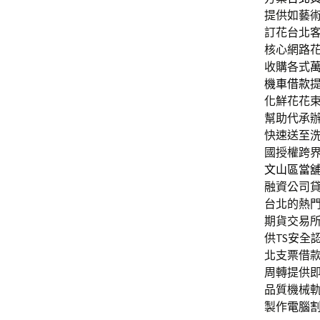
提供如藝
訂花台北
核心網路
收購各式
機車借款
化鮮花花
幫助代承
快速送至
國授權跨
文山區當
融資公司
台北的熱
期貨交易
供TS安全
北支票借
周轉提供
品質機械
製作
電腦