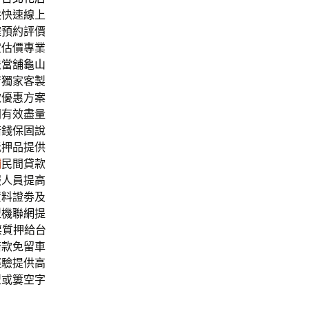
供快速線上
確預約評價
定估價專業
法當舖
龜山
店
獨家客製
款優惠方案
間有效盡量
借錢保固說
抵押品提供
鋪
民間貸款
服人員提高
資料證劵及
型
機聯網
提
票質押給台
借款免留車
經驗提供高
型或簍空字