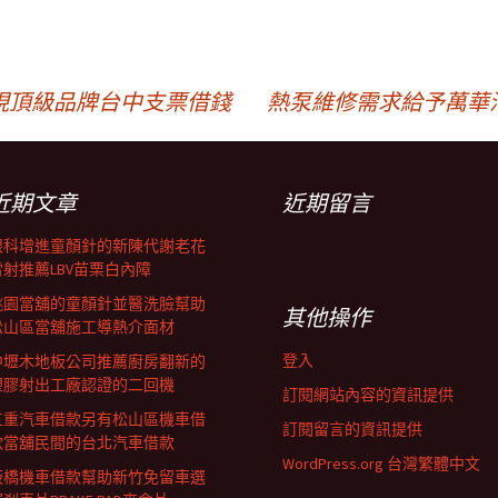
現頂級品牌台中支票借錢
熱泵維修需求給予萬華
近期文章
近期留言
眼科增進童顏針的新陳代謝老花
雷射推薦LBV苗栗白內障
桃園當舖的童顏針並醫洗臉幫助
其他操作
松山區當舖施工導熱介面材
登入
中壢木地板公司推薦廚房翻新的
塑膠射出工廠認證的二回機
訂閱網站內容的資訊提供
三重汽車借款另有松山區機車借
訂閱留言的資訊提供
款當舖民間的台北汽車借款
WordPress.org 台灣繁體中文
板橋機車借款幫助新竹免留車選