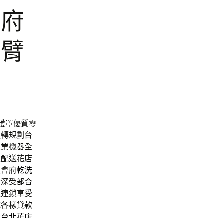
到府
手臂
護罩
優質零
週轉規劃台
工業機器全
定配送花店
社會府
乾洗
養深受部合
衣連鎖享受
式各樣貸款
於
台北花店