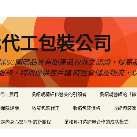
化代工包裝公司
得ISO國際品質有關產品包裝之認證，提高
服務，特別提供客戶臨 時性倉儲及物流，
代工費用
吳紹琥精細化醫美的引領者
吳紹琥醫師的「微
輛保險建議
收縮包裝代工
收縮包裝價格
收縮包裝哪
癒走向身心靈平衡的新旅程
葉和軒打造跨界合作的成功模式