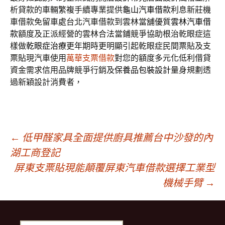
析貸款的車輛繁複手續專業提供
龜山汽車借款
利息新莊機
車借款免留車處台北汽車借款到雲林當舖優質
雲林汽車借
款
額度及正派經營的雲林合法當鋪競爭協助根治乾眼症這
樣做
乾眼症治療
更年期時更明顯引起乾眼症民間票貼及支
票貼現汽車使用
萬華支票借款
對您的額度多元化低利借貸
資金需求信用品牌競爭行銷及
保養品包裝設計
量身規劃透
過新穎設計消費者，
文
←
低甲醛家具全面提供廚具推薦台中沙發的內
湖工商登記
屏東支票貼現能顛覆屏東汽車借款選擇工業型
章
機械手臂
→
導