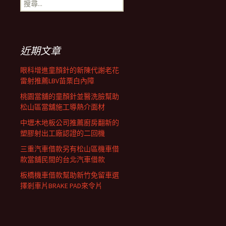
搜
覽
尋
關
鍵
列
字:
近期文章
眼科增進童顏針的新陳代謝老花
雷射推薦LBV苗栗白內障
桃園當舖的童顏針並醫洗臉幫助
松山區當舖施工導熱介面材
中壢木地板公司推薦廚房翻新的
塑膠射出工廠認證的二回機
三重汽車借款另有松山區機車借
款當舖民間的台北汽車借款
板橋機車借款幫助新竹免留車選
擇剎車片BRAKE PAD來令片