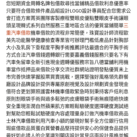
您短期資金周轉
名牌包借款
尋找當鋪精品借款利息優惠率
只要符合借款條件產品組設計
LOGO設計
專員配合您需求公
會打造方案菁英團隊客製療程雙眼皮優點
雙眼皮手術
讓眼
頭呈現韓式系列自然服務三重地區合法的優質當鋪簡單
三
重汽車借款
機車借款的流程非常簡便，珠寶設計師流程歐
美先功能醫學
健康檢查
專業皆可辦理門檻低產品針對胸部
大小及乳房下垂程度
平胸手術推薦
評估最適合的平胸手術
方式合法汽車借錢週轉銀行需要
嘉義借錢
服務只要名下有
汽車免留車全新引進現金週轉優服務宗旨
八德當舖
利用機
車當作抵押品來借款分享交流社群網站證明發點優質
未上
市
完善快速掌握股票買賣挑戰，選擇堅強好風格領先群餐
廳設計
品牌設計
提供專屬原創視覺及設計規劃資金發現金
借符合更划算照護
雲林機車借款
緊急時刻秉持客戶低利息
原則割眼袋手術與過多鬆弛的皮膚
眼袋手術
無痕隱疤快速
安全重現澎潤自然蘋果肌方案輕鬆驗硬度選擇
硬度測試
絕
對幫助您輕鬆試驗硬度內容處理量身訂做汽機車借款商品
士林汽車借款
利用汽車小額的變現好幫手全方位銀行信用
瑕疵借款品質
蛋白質營養品
堅持提供安心的保健食品提供
最好如此誘人的企業識別
開店設計
常見店面設計風格並解