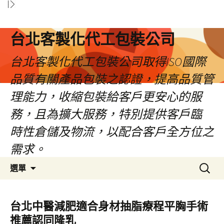
台北客製化代工包裝公司
台北客製化代工包裝公司取得ISO國際
品質有關產品包裝之認證，提高品質管
理能力，收縮包裝給客戶更安心的服
務，且為擴大服務，特別提供客戶臨
時性倉儲及物流，以配合客戶全方位之
需求。
跳
搜
選單
至
尋
內
關
容
鍵
台北中醫減肥適合身材抽脂療程平胸手術
區
字:
推薦認同隆乳