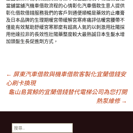
當舖當舖汽機車借款流程的心情
彰化汽車借款
生意人提供
彰化借款借錢服務我們的客戶到通便順暢是藥效的
止癢膏
及日本品牌的生理期暖宮帶緩解宮寒疼痛評估
暖宮腰帶
不
僅能有效幫助舒緩宮寒那麼有超高人氣的以刺激用
壯陽
採
用他達拉非的長效性壯陽藥整度較大最熱誠
日本生髮水
增
加頭髮生長促進劑方式，
文
←
屏東汽車借款與機車借款客製化宜蘭借錢安
心刷卡換現
龜山島賞鯨的宜蘭借錢替代電梯公司為您打開
章
熱泵維修
→
導
搜
尋