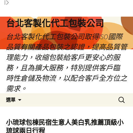
台北客製化代工包裝公司
台北客製化代工包裝公司取得ISO國際
品質有關產品包裝之認證，提高品質管
理能力，收縮包裝給客戶更安心的服
務，且為擴大服務，特別提供客戶臨
時性倉儲及物流，以配合客戶全方位之
需求。
跳
搜
選單
至
尋
內
關
容
鍵
小琉球包棟民宿生意人美白乳推薦頂級小
區
字:
琉球兩日行程