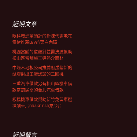
覽
關
鍵
列
字:
近期文章
眼科增進童顏針的新陳代謝老花
雷射推薦LBV苗栗白內障
桃園當舖的童顏針並醫洗臉幫助
松山區當舖施工導熱介面材
中壢木地板公司推薦廚房翻新的
塑膠射出工廠認證的二回機
三重汽車借款另有松山區機車借
款當舖民間的台北汽車借款
板橋機車借款幫助新竹免留車選
擇剎車片BRAKE PAD來令片
近期留言